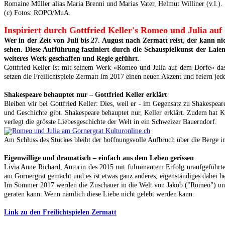
Romaine Müller alias Maria Brenni und Marias Vater, Helmut Williner (v.l.).
(c) Fotos: ROPO/MuA.
Inspiriert durch Gottfried Keller's Romeo und Julia auf
Wer in der Zeit von Juli bis 27. August nach Zermatt reist, der kann n
sehen. Diese Aufführung fasziniert durch die Schauspielkunst der Lai
weiteres Werk geschaffen und Regie geführt.
Gottfried Keller ist mit seinem Werk «Romeo und Julia auf dem Dorfe» das 
setzen die Freilichtspiele Zermatt im 2017 einen neuen Akzent und feiern je
Shakespeare behauptet nur – Gottfried Keller erklärt
Bleiben wir bei Gottfried Keller: Dies, weil er - im Gegensatz zu Shakespe
und Geschichte gibt. Shakespeare behauptet nur, Keller erklärt. Zudem hat Ke
verlegt die grösste Liebesgeschichte der Welt in ein Schweizer Bauerndorf.
Am Schluss des Stückes bleibt der hoffnungsvolle Aufbruch über die Berge i
Eigenwillige und dramatisch – einfach aus dem Leben gerissen
Livia Anne Richard, Autorin des 2015 mit fulminantem Erfolg uraufgeführte
am Gornergrat gemacht und es ist etwas ganz anderes, eigenständiges dabei
Im Sommer 2017 werden die Zuschauer in die Welt von Jakob ("Romeo") und Mar
geraten kann: Wenn nämlich diese Liebe nicht gelebt werden kann.
Link zu den Freilichtspielen Zermatt