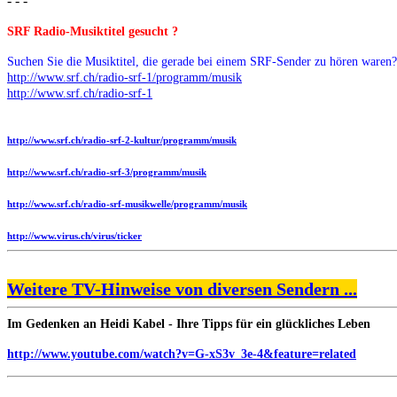
- - -
SRF Radio-Musiktitel gesucht ?
Suchen Sie die Musiktitel, die gerade bei einem SRF-Sender zu hören waren? 
http://www.srf.ch/radio-srf-1/programm/musik
http://www.srf.ch/radio-srf-1
http://www.srf.ch/radio-srf-2-kultur/programm/musik
http://www.srf.ch/radio-srf-3/programm/musik
http://www.srf.ch/radio-srf-musikwelle/programm/musik
http://www.virus.ch/virus/ticker
Weitere TV-Hinweise von diversen Sendern ...
Im Gedenken an Heidi Kabel - Ihre Tipps für ein glückliches Leben
http://www.youtube.com/watch?v=G-xS3v_3e-4&feature=related