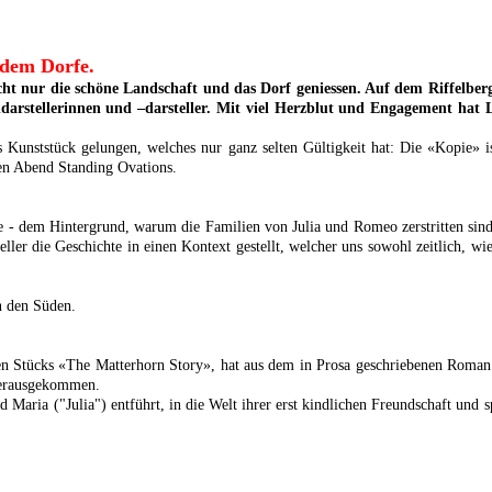
 dem Dorfe.
icht nur die schöne Landschaft und das Dorf geniessen. Auf dem Riffelbe
endarstellerinnen und –darsteller. Mit viel Herzblut und Engagement ha
Kunststück gelungen, welches nur ganz selten Gültigkeit hat: Die «Kopie» ist
den Abend Standing Ovations.
are - dem Hintergrund, warum die Familien von Julia und Romeo zerstritten s
ller die Geschichte in einen Kontext gestellt, welcher uns sowohl zeitlich, wie
n den Süden.
n Stücks «The Matterhorn Story», hat aus dem in Prosa geschriebenen Roman v
 herausgekommen.
ia ("Julia") entführt, in die Welt ihrer erst kindlichen Freundschaft und sp