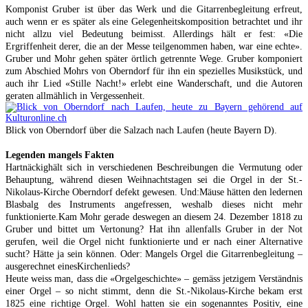
Komponist Gruber ist über das Werk und die Gitarrenbegleitung erfreut,
auch wenn er es später als eine Gelegenheitskomposition betrachtet und ihr
nicht allzu viel Bedeutung beimisst. Allerdings hält er fest: «Die
Ergriffenheit derer, die an der Messe teilgenommen haben, war eine echte».
Gruber und Mohr gehen später örtlich getrennte Wege. Gruber komponiert
zum Abschied Mohrs von Oberndorf für ihn ein spezielles Musikstück, und
auch ihr Lied «Stille Nacht!» erlebt eine Wanderschaft, und die Autoren
geraten allmählich in Vergessenheit.
Blick von Oberndorf über die Salzach nach Laufen (heute Bayern D).
Legenden mangels Fakten
Hartnäckighält sich in verschiedenen Beschreibungen die Vermutung oder
Behauptung, während diesen Weihnachtstagen sei die Orgel in der St.-
Nikolaus-Kirche Oberndorf defekt gewesen. Und:Mäuse hätten den ledernen
Blasbalg des Instruments angefressen, weshalb dieses nicht mehr
funktionierte.Kam Mohr gerade deswegen an diesem 24. Dezember 1818 zu
Gruber und bittet um Vertonung? Hat ihn allenfalls Gruber in der Not
gerufen, weil die Orgel nicht funktionierte und er nach einer Alternative
sucht? Hätte ja sein können. Oder: Mangels Orgel die Gitarrenbegleitung –
ausgerechnet einesKirchenlieds?
Heute weiss man, dass die «Orgelgeschichte» – gemäss jetzigem Verständnis
einer Orgel – so nicht stimmt, denn die St.-Nikolaus-Kirche bekam erst
1825 eine richtige Orgel. Wohl hatten sie ein sogenanntes Positiv, eine