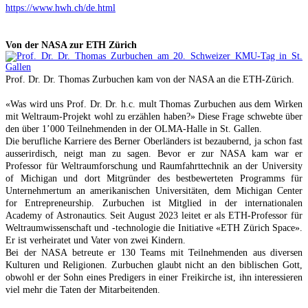
https://www.hwh.ch/de.html
Von der NASA zur ETH Zürich
Prof. Dr. Dr. Thomas Zurbuchen kam von der NASA an die ETH-Zürich.
«Was wird uns Prof. Dr. Dr. h.c. mult Thomas Zurbuchen aus dem Wirken
mit Weltraum-Projekt wohl zu erzählen haben?» Diese Frage schwebte über
den über 1’000 Teilnehmenden in der OLMA-Halle in St. Gallen.
Die berufliche Karriere des Berner Oberländers ist bezaubernd, ja schon fast
ausserirdisch, neigt man zu sagen. Bevor er zur NASA kam war er
Professor für Weltraumforschung und Raumfahrttechnik an der University
of Michigan und dort Mitgründer des bestbewerteten Programms für
Unternehmertum an amerikanischen Universitäten, dem Michigan Center
for Entrepreneurship. Zurbuchen ist Mitglied in der internationalen
Academy of Astronautics. Seit August 2023 leitet er als ETH-Professor für
Weltraumwissenschaft und -technologie die Initiative «ETH Zürich Space».
Er ist verheiratet und Vater von zwei Kindern.
Bei der NASA betreute er 130 Teams mit Teilnehmenden aus diversen
Kulturen und Religionen. Zurbuchen glaubt nicht an den biblischen Gott,
obwohl er der Sohn eines Predigers in einer Freikirche ist, ihn interessieren
viel mehr die Taten der Mitarbeitenden.