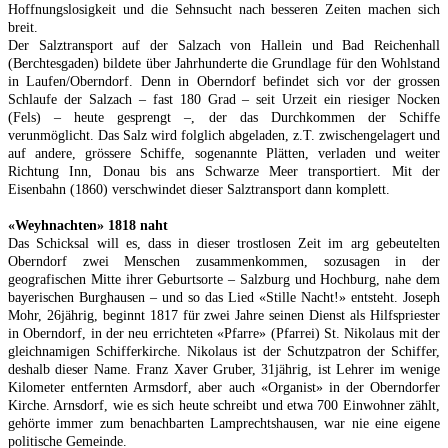
Hoffnungslosigkeit und die Sehnsucht nach besseren Zeiten machen sich
breit.
Der Salztransport auf der Salzach von Hallein und Bad Reichenhall
(Berchtesgaden) bildete über Jahrhunderte die Grundlage für den Wohlstand
in Laufen/Oberndorf. Denn in Oberndorf befindet sich vor der grossen
Schlaufe der Salzach – fast 180 Grad – seit Urzeit ein riesiger Nocken
(Fels) – heute gesprengt –, der das Durchkommen der Schiffe
verunmöglicht. Das Salz wird folglich abgeladen, z.T. zwischengelagert und
auf andere, grössere Schiffe, sogenannte Plätten, verladen und weiter
Richtung Inn, Donau bis ans Schwarze Meer transportiert. Mit der
Eisenbahn (1860) verschwindet dieser Salztransport dann komplett.
«
Weyhnachten
» 1818 naht
Das Schicksal will es, dass in dieser trostlosen Zeit im arg gebeutelten
Oberndorf zwei Menschen zusammenkommen, sozusagen in der
geografischen Mitte ihrer Geburtsorte – Salzburg und Hochburg, nahe dem
bayerischen Burghausen – und so das Lied «Stille Nacht!» entsteht. Joseph
Mohr, 26jährig, beginnt 1817 für zwei Jahre seinen Dienst als Hilfspriester
in Oberndorf, in der neu errichteten «Pfarre» (Pfarrei) St. Nikolaus mit der
gleichnamigen Schifferkirche. Nikolaus ist der Schutzpatron der Schiffer,
deshalb dieser Name. Franz Xaver Gruber, 31jährig, ist Lehrer im wenige
Kilometer entfernten Armsdorf, aber auch «Organist» in der Oberndorfer
Kirche. Arnsdorf, wie es sich heute schreibt und etwa 700 Einwohner zählt,
gehörte immer zum benachbarten Lamprechtshausen, war nie eine eigene
politische Gemeinde.