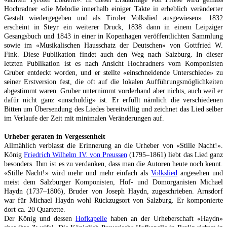
Hochradner «die Melodie innerhalb einiger Takte in erheblich veränderter
Gestalt wiedergegeben und als Tiroler Volkslied ausgewiesen». 1832
erscheint in Steyr ein weiterer Druck, 1838 dann in einem Leipziger
Gesangsbuch und 1843 in einer in Kopenhagen veröffentlichten Sammlung
sowie im «Musikalischen Hausschatz der Deutschen» von Gottfried W.
Fink. Diese Publikation findet auch den Weg nach Salzburg. In dieser
letzten Publikation ist es nach Ansicht Hochradners vom Komponisten
Gruber entdeckt worden, und er stellte «einschneidende Unterschiede» zu
seiner Erstversion fest, die oft auf die lokalen Aufführungsmöglichkeiten
abgestimmt waren. Gruber unternimmt vorderhand aber nichts, auch weil er
dafür nicht ganz «unschuldig» ist. Er erfüllt nämlich die verschiedenen
Bitten um Übersendung des Liedes bereitwillig und zeichnet das Lied selber
im Verlaufe der Zeit mit minimalen Veränderungen auf.
Urheber geraten in Vergessenheit
Allmählich verblasst die Erinnerung an die Urheber von «Stille Nacht!».
König
Friedrich Wilhelm IV. von Preussen
(1795–1861) liebt das Lied ganz
besonders. Ihm ist es zu verdanken, dass man die Autoren heute noch kennt.
«Stille Nacht!» wird mehr und mehr einfach als
Volkslied
angesehen und
meist dem Salzburger Komponisten, Hof- und Domorganisten Michael
Haydn (1737–1806), Bruder von Joseph Haydn, zugeschrieben. Arnsdorf
war für Michael Haydn wohl Rückzugsort von Salzburg. Er komponierte
dort ca. 20 Quartette.
Der König und dessen
Hofkapelle
haben an der Urheberschaft «Haydn»