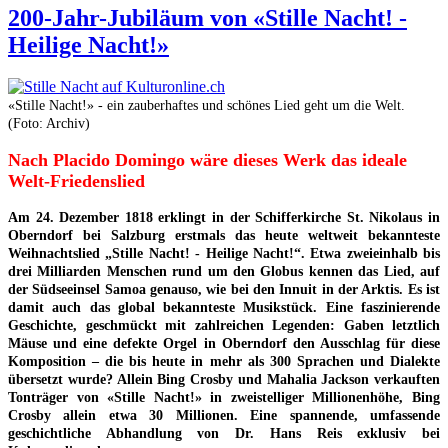
200-Jahr-Jubiläum von «Stille Nacht! -
Heilige Nacht!»
«Stille Nacht!» - ein zauberhaftes und schönes Lied geht um die Welt.
(Foto: Archiv)
Nach Placido Domingo wäre dieses Werk das ideale
Welt-Friedenslied
Am 24. Dezember 1818 erklingt in der Schifferkirche St. Nikolaus in
Oberndorf bei Salzburg erstmals das heute weltweit bekannteste
Weihnachtslied „Stille Nacht! - Heilige Nacht!“. Etwa
zweieinhalb bis
drei Milliarden Menschen rund um den Globus kennen das Lied, auf
der Südseeinsel Samoa genauso, wie bei den
Innuit
in der Arktis. Es ist
damit auch das global bekannteste Musikstück. Eine faszinierende
Geschichte, geschmückt mit zahlreichen Legenden: Gaben letztlich
Mäuse und eine defekte Orgel in Oberndorf den Ausschlag für diese
Komposition – die bis heute in mehr als 300 Sprachen und Dialekte
übersetzt wurde? Allein Bing Crosby und Mahalia Jackson verkauften
Tonträger von «Stille Nacht!» in zweistelliger Millionenhöhe, Bing
Crosby allein etwa 30 Millionen.
Eine spannende, umfassende
geschichtliche Abhandlung von Dr. Hans Reis exklusiv bei