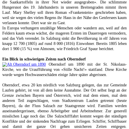
die Saatkartoffeln in ihrer Not wieder ausgegraben». Die schlimmste
Hungersnot des 19. Jahrhunderts in unseren Breitengraden nimmt ihren
Lauf. Mary Shelley soll ihren Roman «Frankenstein» geschrieben haben,
weil sie wegen des vielen Regens ihr Haus in der Nähe des Genfersees kaum
verlassen konnte. Dort war sie zu Gast.
In Europa verhungern unzählige Menschen oder wandern aus, weil auf den
Feldern kaum etwas wächst, die mageren Ernten im Dauerregen vermodern,
und das Vieh verendet. In Salzburg sinkt die Bevölkerung in elf Jahren von
knapp 12 700 (1805) auf rund 8 000 (1816) Einwohner. Bereits 1805 leben
dort 1 900 (15 %) von Almosen, wie Friedrich Graf Spaur berichtet.
Ein Blick in schwierigen Zeiten nach Oberndorf
Oberndorf um 1890 mit der St. Nikolaus-
Kirche, wo die Uraufführung von «Stille Nacht!» stattfand. Diese Kirche
wurde wegen Hochwasserschäden einige Jahre später abgerissen.
Oberndorf, etwa 20 km nördlich von Salzburg gelegen, das zur Gemeinde
Laufen gehört, ist von all dem keine Ausnahme. Der Ort selbst liegt an der
Grenze zwischen Bayern und Österreich, wird mal dem einen, mal dem
anderen Teil zugeschlagen, vom Stadtzentrum Laufen getrennt (heute
Bayern), da der Fluss Salzach zur Staatsgrenze wird. Familien werden
auseinandergerissen, ebenso Arbeitgeber und Arbeitnehmer. Zur generell
misslichen Lage noch das: Die Salzschifffahrt kommt wegen der ständigen
Konflikte und der sinkenden Nachfrage zum Erliegen. Schiffer, Schiffbauer
und damit der ganze Ort gehen unsicheren Zeiten entgegen.