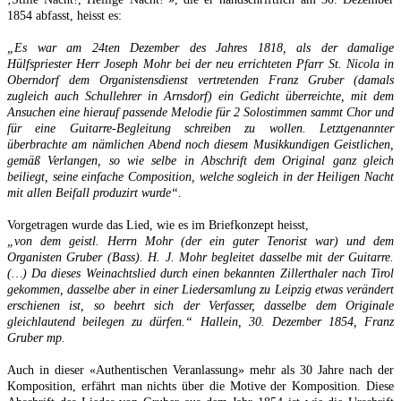
1854 abfasst, heisst es:
„Es war am 24ten Dezember des Jahres 1818, als der damalige
Hülfspriester Herr Joseph Mohr
bei der neu errichteten Pfarr St. Nicola in
Oberndorf dem
Organistensdienst
vertretenden
Franz Gruber
(damals
zugleich auch Schullehrer in Arnsdorf) ein Gedicht überreichte, mit dem
Ansuchen eine hierauf passende Melodie für 2 Solostimmen s
ammt
Chor und
für eine
Guitarre-Begleitung
schreiben zu wollen. Letztgenannter
überbrachte am nämlichen Abend noch diesem Musikkundigen Geistlichen,
gemäß Verlangen, so wie selbe in Abschrift dem Original ganz gleich
beiliegt, seine einfache
Composition
, welche sogleich in der Heiligen Nacht
mit allen Beifall
produzirt
wurde“.
Vorgetragen wurde das Lied, wie es im Briefkonzept heisst,
„von dem geistl. Herrn Mohr (der ein guter Tenorist war) und dem
Organisten Gruber (Bass). H. J. Mohr begleitet dasselbe mit der
Guitarre
.
(…) Da dieses
Weinachtslied
durch einen bekannten
Zillerthaler
nach Tirol
gekommen, dasselbe aber in einer
Liedersamlung
zu Leipzig etwas verändert
erschienen ist, so beehrt sich der Verfasser, dasselbe dem Originale
gleichlautend beilegen zu dürfen.“ Hallein, 30. Dezember 1854, Franz
Gruber mp.
Auch in dieser «Authentischen Veranlassung» mehr als 30 Jahre nach der
Komposition, erfährt man nichts über die Motive der Komposition. Diese