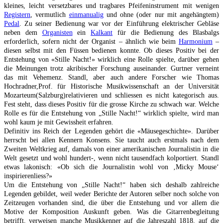
kleines, leicht versetzbares und tragbares Pfeifeninstrument mit wenigen
Registern
, vermutlich
einmanualig
und ohne (oder nur mit angehängtem)
Pedal
. Zu seiner Bedienung war vor der Einführung elektrischer Gebläse
neben dem
Organisten
ein
Kalkant
für die Bedienung des Blasbalgs
erforderlich, sofern nicht der Organist – ähnlich wie beim
Harmonium
–
diesen selbst mit den Füssen bedienen konnte. Ob dieses Positiv bei der
Entstehung von «Stille Nacht!» wirklich eine Rolle spielte, darüber gehen
die Meinungen trotz akribischer Forschung auseinander. Gurtner verneint
das mit Vehemenz. Standl, aber auch andere Forscher wie Thomas
Hochradner,Prof. für Historische Musikwissenschaft an der Universität
Mozarteum(Salzburg)relativieren und schliessen es nicht kategorisch aus.
Fest steht, dass dieses Positiv für die grosse Kirche zu schwach war. Welche
Rolle es für die Entstehung von „Stille Nacht!“ wirklich spielte, wird man
wohl kaum je mit Gewissheit erfahren.
Definitiv ins Reich der Legenden gehört die «Mäusegeschichte». Darüber
herrscht bei allen Kennern Konsens. Sie taucht auch erstmals nach dem
Zweiten Weltkrieg auf, damals von einer amerikanischen Journalistin in die
Welt gesetzt und wohl hundert-, wenn nicht tausendfach kolportiert. Standl
etwas lakonisch: «Ob sich die Journalistin wohl von ‚Micky Mouse‘
inspirierenliess?»
Um die Entstehung von „Stille Nacht!“ haben sich deshalb zahlreiche
Legenden gebildet, weil weder Berichte der Autoren selber noch solche von
Zeitzeugen vorhanden sind, die über die Entstehung und vor allem die
Motive der Komposition Auskunft geben. Was die Gitarrenbegleitung
betrifft, verweisen manche Musikkenner auf die Jahreszahl 1818, auf die