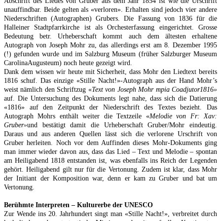
Abschrift des Liedes von Gruber aus dem Jahr 1854 ist wie die Urschrift
unauffindbar. Beide gelten als «verloren». Erhalten sind jedoch vier andere
Niederschriften (Autographen) Grubers. Die Fassung von 1836 für die
Halleiner Stadtpfarrkirche ist als Orchesterfassung eingerichtet. Grosse
Bedeutung betr. Urheberschaft kommt auch dem ältesten erhaltene
Autograph von Joseph Mohr zu, das allerdings erst am 8. Dezember 1995
(!) gefunden wurde und im Salzburg Museum (früher Salzburger Museum
CarolinaAugusteum) noch heute gezeigt wird.
Dank dem wissen wir heute mit Sicherheit, dass Mohr den Liedtext bereits
1816 schuf. Das einzige «Stille Nacht!»-Autograph aus der Hand Mohr’s
weist nämlich den Schriftzug «
Text von Joseph Mohr
mpia Coadjutor
1816»
auf. Die Untersuchung des Dokuments legt nahe, dass sich die Datierung
«1816» auf den Zeitpunkt der Niederschrift des Textes bezieht. Das
Autograph Mohrs enthält weiter die Textzeile «
Melodie von Fr:
Xav
:
Gruber»
und bestätigt damit die Urheberschaft Gruber/Mohr eindeutig.
Daraus und aus anderen Quellen lässt sich die verlorene Urschrift von
Gruber herleiten. Noch vor dem Auffinden dieses Mohr-Dokuments ging
man immer wieder davon aus, dass das Lied – Text und Melodie – spontan
am Heiligabend 1818 entstanden ist, was ebenfalls ins Reich der Legenden
gehört. Heiligabend gilt nur für die Vertonung. Zudem ist klar, dass Mohr
der Initiant der Komposition war, denn er kam zu Gruber und bat um
Vertonung.
Berühmte Interpreten – Kulturerbe der UNESCO
Zur Wende ins 20. Jahrhundert singt man «Stille Nacht!», verbreitet durch