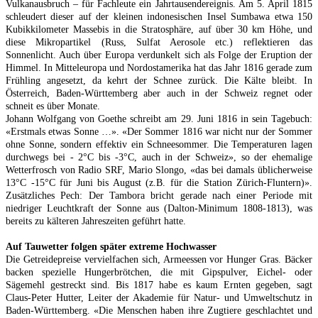
Vulkanausbruch – für Fachleute ein Jahrtausendereignis. Am 5. April 1815
schleudert dieser auf der kleinen indonesischen Insel Sumbawa etwa 150
Kubikkilometer Massebis in die Stratosphäre, auf über 30 km Höhe, und
diese Mikropartikel (Russ, Sulfat Aerosole etc.) reflektieren das
Sonnenlicht. Auch über Europa verdunkelt sich als Folge der Eruption der
Himmel. In Mitteleuropa und Nordostamerika hat das Jahr 1816 gerade zum
Frühling angesetzt, da kehrt der Schnee zurück. Die Kälte bleibt. In
Österreich, Baden-Württemberg aber auch in der Schweiz regnet oder
schneit es über Monate.
Johann Wolfgang von Goethe schreibt am 29. Juni 1816 in sein Tagebuch:
«Erstmals etwas Sonne …». «Der Sommer 1816 war nicht nur der Sommer
ohne Sonne, sondern effektiv ein Schneesommer. Die Temperaturen lagen
durchwegs bei - 2°C bis -3°C, auch in der Schweiz», so der ehemalige
Wetterfrosch von Radio SRF, Mario Slongo, «das bei damals üblicherweise
13°C -15°C für Juni bis August (z.B. für die Station Zürich-Fluntern)».
Zusätzliches Pech: Der Tambora bricht gerade nach einer Periode mit
niedriger Leuchtkraft der Sonne aus (Dalton-Minimum 1808-1813), was
bereits zu kälteren Jahreszeiten geführt hatte.
Auf Tauwetter folgen später extreme Hochwasser
Die Getreidepreise vervielfachen sich, Armeessen vor Hunger Gras. Bäcker
backen spezielle Hungerbrötchen, die mit Gipspulver, Eichel- oder
Sägemehl gestreckt sind. Bis 1817 habe es kaum Ernten gegeben, sagt
Claus-Peter Hutter, Leiter der Akademie für Natur- und Umweltschutz in
Baden-Württemberg. «Die Menschen haben ihre Zugtiere geschlachtet und