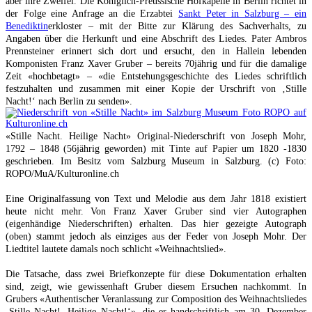
aber ihre Zweifel. Die Königlich-Preussische Hofkapelle in Berlin richtet in
der Folge eine Anfrage an die Erzabtei
Sankt Peter in Salzburg – ein
Benediktin
erkloster – mit der Bitte zur Klärung des Sachverhalts, zu
Angaben über die Herkunft und eine Abschrift des Liedes. Pater Ambros
Prennsteiner erinnert sich dort und ersucht, den in Hallein lebenden
Komponisten Franz Xaver Gruber – bereits 70jährig und für die damalige
Zeit «hochbetagt» – «die Entstehungsgeschichte des Liedes schriftlich
festzuhalten und zusammen mit einer Kopie der Urschrift von ‚Stille
Nacht!‘ nach Berlin zu senden».
«Stille Nacht. Heilige Nacht» Original-Niederschrift von Joseph Mohr,
1792 – 1848 (56jährig geworden) mit Tinte auf Papier um 1820 -1830
geschrieben. Im Besitz vom Salzburg Museum in Salzburg. (c) Foto:
ROPO/MuA/Kulturonline.ch
Eine Originalfassung von Text und Melodie aus dem Jahr 1818 existiert
heute nicht mehr. Von Franz Xaver Gruber sind vier Autographen
(eigenhändige Niederschriften) erhalten. Das hier gezeigte Autograph
(oben) stammt jedoch als einziges aus der Feder von Joseph Mohr. Der
Liedtitel lautete damals noch schlicht «Weihnachtslied».
Die Tatsache, dass zwei Briefkonzepte für diese Dokumentation erhalten
sind, zeigt, wie gewissenhaft Gruber diesem Ersuchen nachkommt. In
Grubers «Authentischer Veranlassung zur Composition des Weihnachtsliedes
‚Stille Nacht!, Heilige Nacht!‘», die er handschriftlich am 30. Dezember