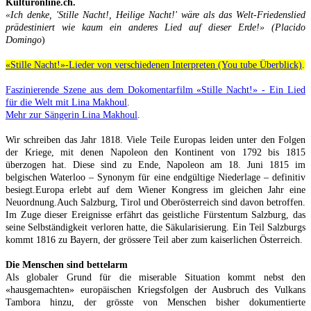
Kulturonline.ch.
«Ich denke, 'Stille Nacht!, Heilige Nacht!' wäre als das Welt-Friedenslied
prädestiniert wie kaum ein anderes Lied auf dieser Erde!» (
Placido
Domingo
)
«Stille Nacht!»-Lieder von verschiedenen Interpreten (You tube Überblick)
.
Faszinierende Szene aus dem Dokomentarfilm «Stille Nacht!» - Ein Lied
für die Welt mit Lina Makhoul
.
Mehr zur Sängerin Lina Makhoul
.
Wir schreiben das Jahr 1818. Viele Teile Europas leiden unter den Folgen
der Kriege, mit denen Napoleon den Kontinent von 1792 bis 1815
überzogen hat. Diese sind zu Ende, Napoleon am 18. Juni 1815 im
belgischen Waterloo – Synonym für eine endgültige Niederlage – definitiv
besiegt.Europa erlebt auf dem Wiener Kongress im gleichen Jahr eine
Neuordnung.Auch Salzburg, Tirol und Oberösterreich sind davon betroffen.
Im Zuge dieser Ereignisse erfährt das geistliche Fürstentum Salzburg, das
seine Selbständigkeit verloren hatte, die Säkularisierung. Ein Teil Salzburgs
kommt 1816 zu Bayern, der grössere Teil aber zum kaiserlichen Österreich.
Die Menschen sind bettelarm
Als globaler Grund für die miserable Situation kommt nebst den
«hausgemachten» europäischen Kriegsfolgen der Ausbruch des Vulkans
Tambora hinzu, der grösste von Menschen bisher dokumentierte