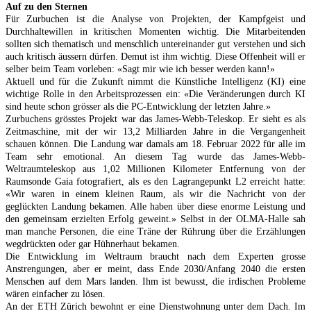
Auf zu den Sternen
Für Zurbuchen ist die Analyse von Projekten, der Kampfgeist und
Durchhaltewillen in kritischen Momenten wichtig. Die Mitarbeitenden
sollten sich thematisch und menschlich untereinander gut verstehen und sich
auch kritisch äussern dürfen. Demut ist ihm wichtig. Diese Offenheit will er
selber beim Team vorleben: «Sagt mir wie ich besser werden kann!»
Aktuell und für die Zukunft nimmt die Künstliche Intelligenz (KI) eine
wichtige Rolle in den Arbeitsprozessen ein: «Die Veränderungen durch KI
sind heute schon grösser als die PC-Entwicklung der letzten Jahre.»
Zurbuchens grösstes Projekt war das James-Webb-Teleskop. Er sieht es als
Zeitmaschine, mit der wir 13,2 Milliarden Jahre in die Vergangenheit
schauen können. Die Landung war damals am 18. Februar 2022 für alle im
Team sehr emotional. An diesem Tag wurde das James-Webb-
Weltraumteleskop aus 1,02 Millionen Kilometer Entfernung von der
Raumsonde Gaia fotografiert, als es den Lagrangepunkt L2 erreicht hatte:
«Wir waren in einem kleinen Raum, als wir die Nachricht von der
geglückten Landung bekamen. Alle haben über diese enorme Leistung und
den gemeinsam erzielten Erfolg geweint.» Selbst in der OLMA-Halle sah
man manche Personen, die eine Träne der Rührung über die Erzählungen
wegdrückten oder gar Hühnerhaut bekamen.
Die Entwicklung im Weltraum braucht nach dem Experten grosse
Anstrengungen, aber er meint, dass Ende 2030/Anfang 2040 die ersten
Menschen auf dem Mars landen. Ihm ist bewusst, die irdischen Probleme
wären einfacher zu lösen.
An der ETH Zürich bewohnt er eine Dienstwohnung unter dem Dach. Im