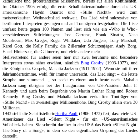
katholische und protestantische Missionare, bereits auf allen Kontinenten.
Im Oktober 1905 erfolgt die erste Schallplattenaufnahme durch das US-
amerikanische Haydn Quartet und «Stille Nacht!» wird zum
meistverkauften Weihnachtslied weltweit. Das Lied wird sukzessive von
berühmten Interpreten gesungen und auf Tonträgern festgehalten. Die Liste
umfasst heute gegen 100 Namen und liest sich wie ein «Who is Who»
verschiedenster Stilrichtungen: Jose Carreras, Frank Sinatra, Nana
Mouskouri, Max Greger, Roger Whittaker, Udo Jürgens, Tony Marshall,
Karel Gott, die Kelly Family, die Zillertaler Schürzenjäger, Andy Borg,
Hansi Hinterseer, die Calimeros, und viele andere mehr.
Stellvertretend für andere seien hier nur zwei berühmte und besondere
Interpreten etwas näher erwähnt, nämlich
Bing Crosby
(1903-1977), und
die Königin des Gospels, Mahalia Jackson (1911-1972). Wenn sie mit ihrer
Jahrhundertstimme, wohl für immer unerreicht, das Lied singt – die letzte
Strophe nur summend –, so packt es einem auch heute noch. Mahalia
Jackson sang übrigens bei der Inauguration von US-Präsident John F.
Kennedy und auch beim Begräbnis von Martin Luther King und Robert
Kennedy. Bing Crosby und Mahalia Jackson verkauften Tonträger von
«Stille Nacht!» in zweistelliger Millionenhöhe, Bing Crosby allein etwa 30
Millionen.
1943 stellt die Schriftstellerin
Hertha Pauli
(1906–1973) fest, dass viele US-
Amerikaner das Lied «Silent Night!» für ein «US-amerikanisches
Volkslied» halten. Sie schreibt darüber in den USA das Buch «Silent Night.
The Story of a Song», in dem sie den eigentlichen Ursprung des Liedes
darstellt.