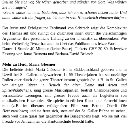
Stellen Sie sich vor, Sie wären gestorben und stünden vor Gott. Was würden
Sie ihm sagen?
«Zuerst würde ich mich bedanken, dass ich ein so schönes Leben hatte. Und
dann würde ich ihn fragen, ob ich nun in sein Himmelreich eintreten dürfte.»
---
Der Jurist und Erfolgsautor Ferdinand von Schirach zeigt die Komplexität
des Themas auf und zwingt die Zuschauer:innen durch die vielschichtigen
Argumente, ihre persönliche Haltung zu der Thematik zu überdenken. Wie
beim Welterfolg
Terror
hat auch in
Got
t das Publikum das letzte Wort.
Dauer: 1 Stunde 40 Minuten (keine Pause). Tickets: CHF 20-80. Schweizer
Fassung von Jonas Bernetta und Barbara-David Brüesch.
Mehr zu Heidi Maria Glössner
Die beliebte Heidi Maria Glössner ist in Süddeutschland geboren und in
Uzwil bei St. Gallen aufgewachsen. In 55 Theaterjahren hat sie unzählige
Rollen quer durch die ganze Theaterliteratur gespielt (so. z.B. in St. Gallen
vor einigen Jahren in
Besuch der alten Dame
und
Arsen und
Spitzenhäubchen
), sang grosse Musicalpartien, bestritt Chansonabende und
veranstaltete Lesungen, mit grosser Freude auch als Begleiterin von
musikalischen Ensembles. Sie spielte in etlichen Kino- und Fernsehfilmen
mit (z.B. im überaus erfolgeichen Film von Bettina Oberli
Die
Herbstzeitlosen
) und sie freut sich, stets auf der St. Galler Bühne zu stehen,
auch weil diese quasi fast gegenüber des Burggrabens liegt, wo sie mit viel
Freude vor Jahrzehnten die Kantonsschule besucht hatte.