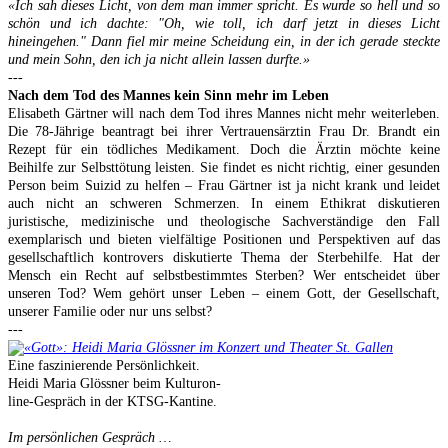
«Ich sah dieses Licht, von dem man immer spricht. Es wurde so hell und so
schön und ich dachte: "Oh, wie toll, ich darf jetzt in dieses Licht
hineingehen." Dann fiel mir meine Scheidung ein, in der ich gerade steckte
und mein Sohn, den ich ja nicht allein lassen durfte.»
---
Nach dem Tod des Mannes kein Sinn mehr im Leben
Elisabeth Gärtner will nach dem Tod ihres Mannes nicht mehr weiterleben.
Die 78-Jährige beantragt bei ihrer Vertrauensärztin Frau Dr. Brandt ein
Rezept für ein tödliches Medikament. Doch die Ärztin möchte keine
Beihilfe zur Selbsttötung leisten. Sie findet es nicht richtig, einer gesunden
Person beim Suizid zu helfen – Frau Gärtner ist ja nicht krank und leidet
auch nicht an schweren Schmerzen. In einem Ethikrat diskutieren
juristische, medizinische und theologische Sachverständige den Fall
exemplarisch und bieten vielfältige Positionen und Perspektiven auf das
gesellschaftlich kontrovers diskutierte Thema der Sterbehilfe. Hat der
Mensch ein Recht auf selbstbestimmtes Sterben? Wer entscheidet über
unseren Tod? Wem gehört unser Leben – einem Gott, der Gesellschaft,
unserer Familie oder nur uns selbst?
---
Eine faszinierende Persönlichkeit.
Heidi Maria Glössner beim Kulturon-
line-Gespräch in der KTSG-Kantine.
Im persönlichen Gespräch …