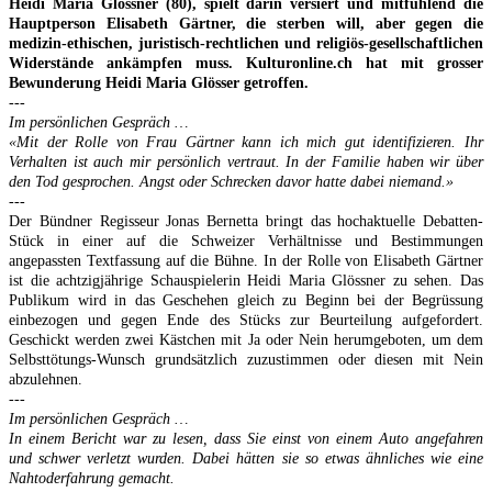
Heidi Maria Glössner (80), spielt darin versiert und mitfühlend die
Hauptperson Elisabeth Gärtner, die sterben will, aber gegen die
medizin-ethischen, juristisch-rechtlichen und religiös-gesellschaftlichen
Widerstände ankämpfen muss. Kulturonline.ch hat mit grosser
Bewunderung Heidi Maria Glösser getroffen.
---
Im persönlichen Gespräch …
«Mit der Rolle von Frau Gärtner kann ich mich gut identifizieren. Ihr
Verhalten ist auch mir persönlich vertraut. In der Familie haben wir über
den Tod gesprochen. Angst oder Schrecken davor hatte dabei niemand.»
---
Der Bündner Regisseur Jonas Bernetta bringt das hochaktuelle Debatten-
Stück in einer auf die Schweizer Verhältnisse und Bestimmungen
angepassten Textfassung auf die Bühne. In der Rolle von Elisabeth Gärtner
ist die achtzigjährige Schauspielerin Heidi Maria Glössner zu sehen. Das
Publikum wird in das Geschehen gleich zu Beginn bei der Begrüssung
einbezogen und gegen Ende des Stücks zur Beurteilung aufgefordert.
Geschickt werden zwei Kästchen mit Ja oder Nein herumgeboten, um dem
Selbsttötungs-Wunsch grundsätzlich zuzustimmen oder diesen mit Nein
abzulehnen.
---
Im persönlichen Gespräch …
In einem Bericht war zu lesen, dass Sie einst von einem Auto angefahren
und schwer verletzt wurden. Dabei hätten sie so etwas ähnliches wie eine
Nahtoderfahrung gemacht.