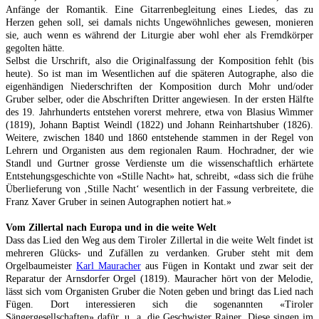
Anfänge der Romantik. Eine Gitarrenbegleitung eines Liedes, das zu
Herzen gehen soll, sei damals nichts Ungewöhnliches gewesen, monieren
sie, auch wenn es während der Liturgie aber wohl eher als Fremdkörper
gegolten hätte.
Selbst die Urschrift, also die Originalfassung der Komposition fehlt (bis
heute). So ist man im Wesentlichen auf die späteren Autographe, also die
eigenhändigen Niederschriften der Komposition durch Mohr und/oder
Gruber selber, oder die Abschriften Dritter angewiesen. In der ersten Hälfte
des 19. Jahrhunderts entstehen vorerst mehrere, etwa von Blasius Wimmer
(1819), Johann Baptist Weindl (1822) und Johann Reinhartshuber (1826).
Weitere, zwischen 1840 und 1860 entstehende stammen in der Regel von
Lehrern und Organisten aus dem regionalen Raum. Hochradner, der wie
Standl und Gurtner grosse Verdienste um die wissenschaftlich erhärtete
Entstehungsgeschichte von «Stille Nacht» hat, schreibt, «dass sich die frühe
Überlieferung von ‚Stille Nacht‘ wesentlich in der Fassung verbreitete, die
Franz Xaver Gruber in seinen Autographen notiert hat.»
Vom Zillertal nach Europa und in die weite Welt
Dass das Lied den Weg aus dem Tiroler Zillertal in die weite Welt findet ist
mehreren Glücks- und Zufällen zu verdanken. Gruber steht mit dem
Orgelbaumeister
Karl Mauracher
aus Fügen in Kontakt und zwar seit der
Reparatur der Arnsdorfer Orgel (1819). Mauracher hört von der Melodie,
lässt sich vom Organisten Gruber die Noten geben und bringt das Lied nach
Fügen. Dort interessieren sich die sogenannten «Tiroler
Sängergesellschaften» dafür, u. a. die Geschwister Rainer. Diese singen im