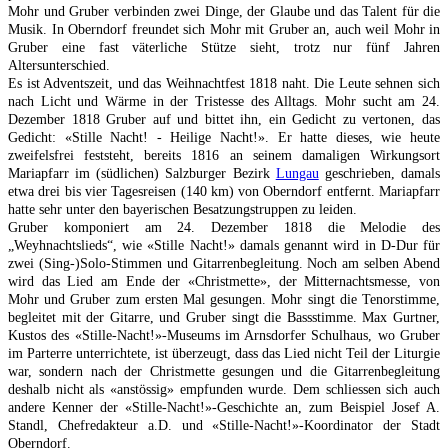
Mohr und Gruber verbinden zwei Dinge, der Glaube und das Talent für die
Musik. In Oberndorf freundet sich Mohr mit Gruber an, auch weil Mohr in
Gruber eine fast väterliche Stütze sieht, trotz nur fünf Jahren
Altersunterschied.
Es ist Adventszeit, und das Weihnachtfest 1818 naht. Die Leute sehnen sich
nach Licht und Wärme in der Tristesse des Alltags. Mohr sucht am 24.
Dezember 1818 Gruber auf und bittet ihn, ein Gedicht zu vertonen, das
Gedicht: «Stille Nacht! - Heilige Nacht!». Er hatte dieses, wie heute
zweifelsfrei feststeht, bereits 1816 an seinem damaligen Wirkungsort
Mariapfarr im (südlichen) Salzburger Bezirk
Lungau
geschrieben, damals
etwa drei bis vier Tagesreisen (140 km) von Oberndorf entfernt. Mariapfarr
hatte sehr unter den bayerischen Besatzungstruppen zu leiden.
Gruber komponiert am 24. Dezember 1818 die Melodie des
„Weyhnachtslieds“, wie «Stille Nacht!» damals genannt wird in D-Dur für
zwei (Sing-)Solo-Stimmen und Gitarrenbegleitung. Noch am selben Abend
wird das Lied am Ende der «Christmette», der Mitternachtsmesse, von
Mohr und Gruber zum ersten Mal gesungen. Mohr singt die Tenorstimme,
begleitet mit der Gitarre, und Gruber singt die Bassstimme. Max Gurtner,
Kustos des «Stille-Nacht!»-Museums im Arnsdorfer Schulhaus, wo Gruber
im Parterre unterrichtete, ist überzeugt, dass das Lied nicht Teil der Liturgie
war, sondern nach der Christmette gesungen und die Gitarrenbegleitung
deshalb nicht als «anstössig» empfunden wurde. Dem schliessen sich auch
andere Kenner der «Stille-Nacht!»-Geschichte an, zum Beispiel Josef A.
Standl, Chefredakteur a.D. und «Stille-Nacht!»-Koordinator der Stadt
Oberndorf.