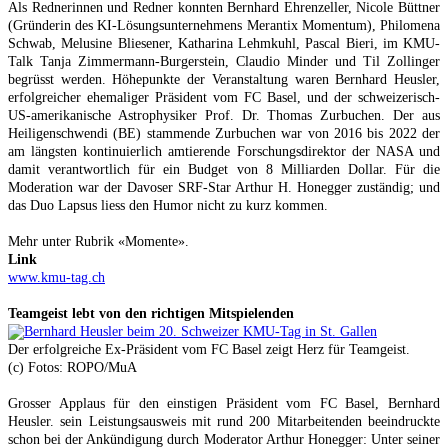
Als Rednerinnen und Redner konnten Bernhard Ehrenzeller, Nicole Büttner
(Gründerin des KI-Lösungsunternehmens Merantix Momentum), Philomena
Schwab, Melusine Bliesener, Katharina Lehmkuhl, Pascal Bieri, im KMU-
Talk Tanja Zimmermann-Burgerstein, Claudio Minder und Til Zollinger
begrüsst werden. Höhepunkte der Veranstaltung waren Bernhard Heusler,
erfolgreicher ehemaliger Präsident vom FC Basel, und der schweizerisch-
US-amerikanische Astrophysiker Prof. Dr. Thomas Zurbuchen. Der aus
Heiligenschwendi (BE) stammende Zurbuchen war von 2016 bis 2022 der
am längsten kontinuierlich amtierende Forschungsdirektor der NASA und
damit verantwortlich für ein Budget von 8 Milliarden Dollar. Für die
Moderation war der Davoser SRF-Star Arthur H. Honegger zuständig; und
das Duo Lapsus liess den Humor nicht zu kurz kommen.
Mehr unter Rubrik «Momente».
Link
www.kmu-tag.ch
Teamgeist lebt von den richtigen Mitspielenden
Der erfolgreiche Ex-Präsident vom FC Basel zeigt Herz für Teamgeist.
(c) Fotos: ROPO/MuA
Grosser Applaus für den einstigen Präsident vom FC Basel, Bernhard
Heusler. sein Leistungsausweis mit rund 200 Mitarbeitenden beeindruckte
schon bei der Ankündigung durch Moderator Arthur Honegger: Unter seiner