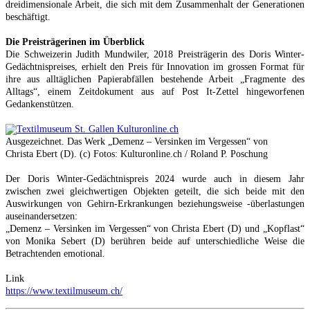
dreidimensionale Arbeit, die sich mit dem Zusammenhalt der Generationen
beschäftigt.
Die Preisträgerinen im Überblick
Die Schweizerin Judith Mundwiler, 2018 Preisträgerin des Doris Winter-
Gedächtnispreises, erhielt den Preis für Innovation im grossen Format für
ihre aus alltäglichen Papierabfällen bestehende Arbeit „Fragmente des
Alltags“, einem Zeitdokument aus auf Post It-Zettel hingeworfenen
Gedankenstützen.
Ausgezeichnet. Das Werk
„Demenz – Versinken im Vergessen“ von
Christa Ebert (D). (c) Fotos: Kulturonline.ch / Roland P. Poschung
Der Doris Winter-Gedächtnispreis 2024 wurde auch in diesem Jahr
zwischen zwei gleichwertigen Objekten geteilt, die sich beide mit den
Auswirkungen von Gehirn-Erkrankungen beziehungsweise -überlastungen
auseinandersetzen:
„Demenz – Versinken im Vergessen“ von Christa Ebert (D) und „Kopflast“
von Monika Sebert (D) berühren beide auf unterschiedliche Weise die
Betrachtenden emotional.
Link
https://www.textilmuseum.ch/