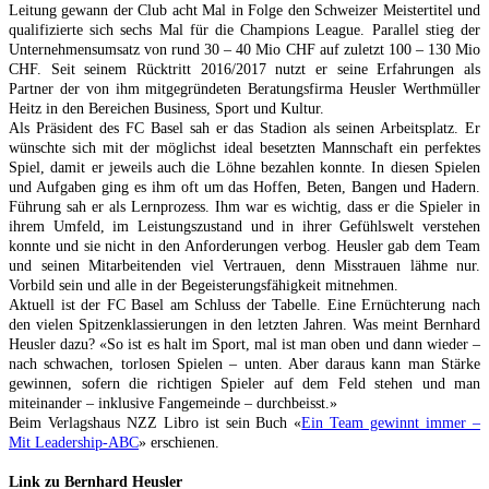
Leitung gewann der Club acht Mal in Folge den Schweizer Meistertitel und
qualifizierte sich sechs Mal für die Champions League. Parallel stieg der
Unternehmensumsatz von rund 30 – 40 Mio CHF auf zuletzt 100 – 130 Mio
CHF. Seit seinem Rücktritt 2016/2017 nutzt er seine Erfahrungen als
Partner der von ihm mitgegründeten Beratungsfirma Heusler Werthmüller
Heitz in den Bereichen Business, Sport und Kultur.
Als Präsident des FC Basel sah er das Stadion als seinen Arbeitsplatz. Er
wünschte sich mit der möglichst ideal besetzten Mannschaft ein perfektes
Spiel, damit er jeweils auch die Löhne bezahlen konnte. In diesen Spielen
und Aufgaben ging es ihm oft um das Hoffen, Beten, Bangen und Hadern.
Führung sah er als Lernprozess. Ihm war es wichtig, dass er die Spieler in
ihrem Umfeld, im Leistungszustand und in ihrer Gefühlswelt verstehen
konnte und sie nicht in den Anforderungen verbog. Heusler gab dem Team
und seinen Mitarbeitenden viel Vertrauen, denn Misstrauen lähme nur.
Vorbild sein und alle in der Begeisterungsfähigkeit mitnehmen.
Aktuell ist der FC Basel am Schluss der Tabelle. Eine Ernüchterung nach
den vielen Spitzenklassierungen in den letzten Jahren. Was meint Bernhard
Heusler dazu? «So ist es halt im Sport, mal ist man oben und dann wieder –
nach schwachen, torlosen Spielen – unten. Aber daraus kann man Stärke
gewinnen, sofern die richtigen Spieler auf dem Feld stehen und man
miteinander – inklusive Fangemeinde – durchbeisst.»
Beim Verlagshaus NZZ Libro ist sein Buch «
Ein Team gewinnt immer –
Mit Leadership-ABC
» erschienen.
Link zu Bernhard Heusler