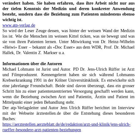
verändert haben. Sie haben erfahren, dass ihre Arbeit nicht nur aus
der tiefen Kenntnis der Medizin und deren konkreter Anwendung
besteht, sondern dass die Beziehung zum Patienten mindestens ebenso
wichtig ist.
www.atp-verlag.de
So wird der Leser Zeuge dessen, was hinter der weissen Wand der Medizin
los ist. Wie die Menschen im weissen Kittel ticken, was sie bewegt und was
sie von ihren Patienten lernen. Unter Mitwirkung von Dr. Heinz-Wilhelm
«Heiwi» Esser – bekannt als «Doc Esser» aus dem WDR, Prof. Dr. Michael
Hallek, Dr. Valentin Z. Markser u.a.
Informationen über die Autoren
Michael Lohmann ist Jurist und Autor. PD Dr. Jens-Ulrich Rüffer ist Arzt
und Filmproduzent. Kennengelernt haben sie sich während Lohmanns
Krebserkrankung 1991 in der Kölner Universitätsklinik. Es entwickelte sich
eine jahrelange Freundschaft. Beide sind davon überzeugt, dass ein grosser
Schritt hin zu einer patientenzentrierten Versorgung geschafft werden kann,
wenn die Beziehung zwischen Arzt und Patientin, Ärztin und Patient im
Mittelpunkt einer jeden Behandlung steht.
Der atp-Verlagsleiter und Autor Jens Ulrich Rüffer berichtet im Interview
mit der Webseite ärztestellen.de über die Entstehung dieses besonderen
Buches:
https://aerztestellen.aerzteblatt.de/de/redaktion/arzt-und-klinik/jens-ulrich-
rueffer-besondere-arzt-patienten-beziehungen