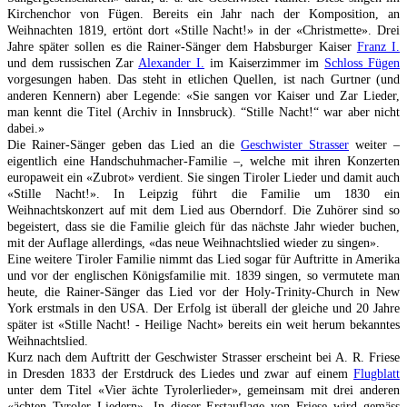
Kirchenchor von Fügen. Bereits ein Jahr nach der Komposition, an
Weihnachten 1819, ertönt dort «Stille Nacht!» in der «Christmette». Drei
Jahre später sollen es die Rainer-Sänger dem Habsburger Kaiser
Franz I.
und dem russischen Zar
Alexander I.
im Kaiserzimmer im
Schloss Fügen
vorgesungen haben. Das steht in etlichen Quellen, ist nach Gurtner (und
anderen Kennern) aber Legende: «Sie sangen vor Kaiser und Zar Lieder,
man kennt die Titel (Archiv in Innsbruck). “Stille Nacht!“ war aber nicht
dabei.»
Die Rainer-Sänger geben das Lied an die
Geschwister Strasser
weiter –
eigentlich eine Handschuhmacher-Familie –, welche mit ihren Konzerten
europaweit ein «Zubrot» verdient. Sie singen Tiroler Lieder und damit auch
«Stille Nacht!». In Leipzig führt die Familie um 1830 ein
Weihnachtskonzert auf mit dem Lied aus Oberndorf. Die Zuhörer sind so
begeistert, dass sie die Familie gleich für das nächste Jahr wieder buchen,
mit der Auflage allerdings, «das neue Weihnachtslied wieder zu singen».
Eine weitere Tiroler Familie nimmt das Lied sogar für Auftritte in Amerika
und vor der englischen Königsfamilie mit. 1839 singen, so vermutete man
heute, die Rainer-Sänger das Lied vor der Holy-Trinity-Church in New
York erstmals in den USA. Der Erfolg ist überall der gleiche und 20 Jahre
später ist «Stille Nacht! - Heilige Nacht» bereits ein weit herum bekanntes
Weihnachtslied.
Kurz nach dem Auftritt der Geschwister Strasser erscheint bei A. R. Friese
in Dresden 1833 der Erstdruck des Liedes und zwar auf einem
Flugblatt
unter dem Titel «Vier ächte Tyrolerlieder», gemeinsam mit drei anderen
«ächten Tyroler Liedern». In dieser Erstauflage von Friese wird gemäss