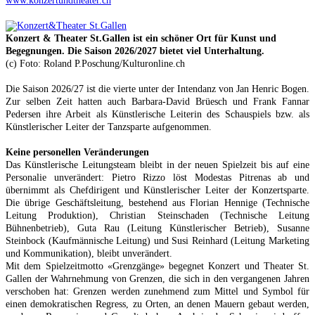
www.konzertundtheater.ch
Konzert & Theater St.Gallen ist ein schöner Ort für Kunst und
Begegnungen. Die Saison 2026/2027 bietet viel Unterhaltung.
(c) Foto: Roland P.Poschung/Kulturonline.ch
Die Saison 2026/27 ist die vierte unter der Intendanz von Jan Henric Bogen.
Zur selben Zeit hatten auch Barbara-David Brüesch und Frank Fannar
Pedersen ihre Arbeit als Künstlerische Leiterin des Schauspiels bzw. als
Künstlerischer Leiter der Tanzsparte aufgenommen.
Keine personellen Veränderungen
Das Künstlerische Leitungsteam bleibt in der neuen Spielzeit bis auf eine
Personalie unverändert: Pietro Rizzo löst Modestas Pitrenas ab und
übernimmt als Chefdirigent und Künstlerischer Leiter der Konzertsparte.
Die übrige Geschäftsleitung, bestehend aus Florian Hennige (Technische
Leitung Produktion), Christian Steinschaden (Technische Leitung
Bühnenbetrieb), Guta Rau (Leitung Künstlerischer Betrieb), Susanne
Steinbock (Kaufmännische Leitung) und Susi Reinhard (Leitung Marketing
und Kommunikation), bleibt unverändert.
Mit dem Spielzeitmotto «Grenzgänge» begegnet Konzert und Theater St.
Gallen der Wahrnehmung von Grenzen, die sich in den vergangenen Jahren
verschoben hat: Grenzen werden zunehmend zum Mittel und Symbol für
einen demokratischen Regress, zu Orten, an denen Mauern gebaut werden,