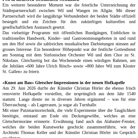
Ein weiterer besonderer Moment war die feierliche Unterzeichnung der
Städtepartnerschaft zwischen Wil und Wangen im Allgäu. Mit dieser
Partnerschaft wird die langjährige Verbundenheit der beiden Städte offiziell
besiegelt und ein Zeichen für den zukünftigen kulturellen und
gesellschaftlichen Austausch gesetzt.
Das vielseitige Programm mit öffentlichen Rundgängen, Einblicken in
traditionelles Handwerk, Kinder- und Gastronomieangeboten in und rund
um den Hof sowie die zahlreichen musikalischen Darbietungen stiessen auf
grosses Interesse. Ein besonderer Höhepunkt war der festliche Gottesdienst
am Sonntag mit dem Sinfonischen Orchester Wil und dem Chor zu St.
Nikolaus. Gleichzeitig bot das Wochenende einen würdigen Rahmen, um
die Jubiläen «600 Jahre Ulrich Rösch» sowie «800 Jahre Wil zum Kloster
St. Gallen» zu feiern.
«Kunst am Bau» Gletscher-Impressionen in der neuen Hofkapelle
Am 29. Juni 2026 durfte der Künstler Christian Hörler die ebenso frisch
renovierte Hofkapelle vorstellen, die ursprünglich aus dem Jahr 1540
stammt. Lange diente sie in diversen Jahren ergänzend – was für eine
Überraschung – als Lagerraum, ja sogar als Turnhalle.
Mit einer Putzmarmortechnik, die viele Experimente über die Tauglichkeit
benötigte, entstand am Ende ein Deckengewölbe, welches an eine
Gletschermoräne erinnerte. Erwähnung fand auch das Alabaster-Fenster,
welches die beiden Kunstwerke geschickt zusammenführte, wie der
Architekt Thomas Keller und der Künstler Christian Hörler im Gespräch