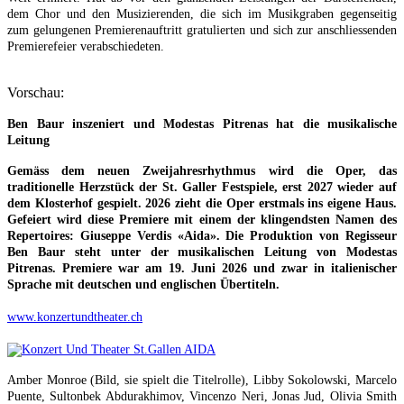
dem Chor und den Musizierenden, die sich im Musikgraben gegenseitig
zum gelungenen Premierenauftritt gratulierten und sich zur anschliessenden
Premierefeier verabschiedeten.
Vorschau:
Ben Baur inszeniert und Modestas Pitrenas hat die musikalische
Leitung
Gemäss dem neuen Zweijahresrhythmus wird die Oper, das
traditionelle Herzstück der St. Galler Festspiele, erst 2027 wieder auf
dem Klosterhof gespielt. 2026 zieht die Oper erstmals ins eigene Haus.
Gefeiert wird diese Premiere mit einem der klingendsten Namen des
Repertoires: Giuseppe Verdis «Aida». Die Produktion von Regisseur
Ben Baur steht unter der musikalischen Leitung von Modestas
Pitrenas. Premiere war am 19. Juni 2026 und zwar in italienischer
Sprache mit deutschen und englischen Übertiteln.
www.konzertundtheater.ch
Amber Monroe (Bild, sie spielt die Titelrolle), Libby Sokolowski, Marcelo
Puente, Sultonbek Abdurakhimov, Vincenzo Neri, Jonas Jud, Olivia Smith