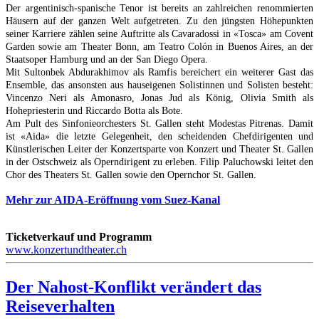
Der argentinisch-spanische Tenor ist bereits an zahlreichen renommierten
Häusern auf der ganzen Welt aufgetreten. Zu den jüngsten Höhepunkten
seiner Karriere zählen seine Auftritte als Cavaradossi in «Tosca» am Covent
Garden sowie am Theater Bonn, am Teatro Colón in Buenos Aires, an der
Staatsoper Hamburg und an der San Diego Opera.
Mit Sultonbek Abdurakhimov als Ramfis bereichert ein weiterer Gast das
Ensemble, das ansonsten aus hauseigenen Solistinnen und Solisten besteht:
Vincenzo Neri als Amonasro, Jonas Jud als König, Olivia Smith als
Hohepriesterin und Riccardo Botta als Bote.
Am Pult des Sinfonieorchesters St. Gallen steht Modestas Pitrenas. Damit
ist «Aida» die letzte Gelegenheit, den scheidenden Chefdirigenten und
Künstlerischen Leiter der Konzertsparte von Konzert und Theater St. Gallen
in der Ostschweiz als Operndirigent zu erleben. Filip Paluchowski leitet den
Chor des Theaters St. Gallen sowie den Opernchor St. Gallen.
Mehr zur AIDA-Eröffnung vom Suez-Kanal
Ticketverkauf und Programm
www.konzertundtheater.ch
Der Nahost-Konflikt verändert das
Reiseverhalten