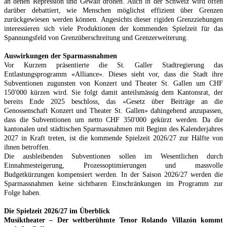
an denen Repression und Gewalt drohen. Auch in der Schweiz wird offen
darüber debattiert, wie Menschen möglichst effizient über Grenzen
zurückgewiesen werden können. Angesichts dieser rigiden Grenzziehungen
interessieren sich viele Produktionen der kommenden Spielzeit für das
Spannungsfeld von Grenzüberschreitung und Grenzerweiterung.
Auswirkungen der Sparmassnahmen
Vor Kurzem präsentierte die St. Galler Stadtregierung das
Entlastungsprogramm «Alliance». Dieses sieht vor, dass die Stadt ihre
Subventionen zugunsten von Konzert und Theater St. Gallen um CHF
150'000 kürzen wird. Sie folgt damit anteilsmässig dem Kantonsrat, der
bereits Ende 2025 beschloss, das «Gesetz über Beiträge an die
Genossenschaft Konzert und Theater St. Gallen» dahingehend anzupassen,
dass die Subventionen um netto CHF 350'000 gekürzt werden. Da die
kantonalen und städtischen Sparmassnahmen mit Beginn des Kalenderjahres
2027 in Kraft treten, ist die kommende Spielzeit 2026/27 zur Hälfte von
ihnen betroffen.
Die ausbleibenden Subventionen sollen im Wesentlichen durch
Einnahmesteigerung, Prozessoptimierungen und massvolle
Budgetkürzungen kompensiert werden. In der Saison 2026/27 werden die
Sparmassnahmen keine sichtbaren Einschränkungen im Programm zur
Folge haben.
Die Spielzeit 2026/27 im Überblick
Musiktheater – Der weltberühmte Tenor Rolando Villazón kommt