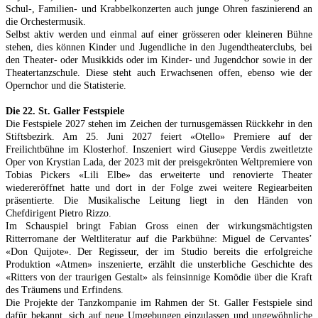
Schul-, Familien- und Krabbelkonzerten auch junge Ohren faszinierend an
die Orchestermusik.
Selbst aktiv werden und einmal auf einer grösseren oder kleineren Bühne
stehen, dies können Kinder und Jugendliche in den Jugendtheaterclubs, bei
den Theater- oder Musikkids oder im Kinder- und Jugendchor sowie in der
Theatertanzschule. Diese steht auch Erwachsenen offen, ebenso wie der
Opernchor und die Statisterie.
Die 22. St. Galler Festspiele
Die Festspiele 2027 stehen im Zeichen der turnusgemässen Rückkehr in den
Stiftsbezirk. Am 25. Juni 2027 feiert «Otello» Premiere auf der
Freilichtbühne im Klosterhof. Inszeniert wird Giuseppe Verdis zweitletzte
Oper von Krystian Lada, der 2023 mit der preisgekrönten Weltpremiere von
Tobias Pickers «Lili Elbe» das erweiterte und renovierte Theater
wiedereröffnet hatte und dort in der Folge zwei weitere Regiearbeiten
präsentierte. Die Musikalische Leitung liegt in den Händen von
Chefdirigent Pietro Rizzo.
Im Schauspiel bringt Fabian Gross einen der wirkungsmächtigsten
Ritterromane der Weltliteratur auf die Parkbühne: Miguel de Cervantes’
«Don Quijote». Der Regisseur, der im Studio bereits die erfolgreiche
Produktion «Atmen» inszenierte, erzählt die unsterbliche Geschichte des
«Ritters von der traurigen Gestalt» als feinsinnige Komödie über die Kraft
des Träumens und Erfindens.
Die Projekte der Tanzkompanie im Rahmen der St. Galler Festspiele sind
dafür bekannt, sich auf neue Umgebungen einzulassen und ungewöhnliche