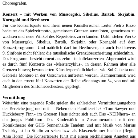
Choreografen.
Konzert – mit Werken von Mussorgski, Sibelius, Bartók, Skrjabin,
Korngold und Beethoven
Für die Konzertsparte und ihren neuen Künstlerischen Leiter Pietro Rizzo
bedeutet das Spielzeitmotto, gemeinsam Grenzen auszuloten, gemeinsam zu
wachsen und neue Winkel des Repertoires zu erkunden. Dafür stehen Werke
von Mussorgski, Sibelius, Bartók, Skrjabin oder Korngold auf dem
Konzertprogramm. Und natürlich darf im Beethovenjahr auch Beethovens
9. Sinfonie nicht fehlen: die musikalische Grenzüberschreitung schlechthin.
Das Programm besteht erneut aus zehn Tonhallekonzerten. Abgerundet wird
es durch fünf Konzerte des «Meisterzyklus», in dessen Rahmen über alle
Grenzen hinweg bewunderten Künstlerpersönlichkeiten wie Sol Gabetta und
Gabriela Montero in der Ostschweiz auftreten werden. Kammermusik wird
auch in den erneut fünf Konzerten der Reihe «Sonntags um 5», von und mit
Mitgliedern des Sinfonieorchesters, gepflegt.
Vermittlung
Weiterhin eine tragende Rolle spielen die zahlreichen Vermittlungsangebote
der Bereiche jung und mit … Neben dem Familienstück «Tom Sawyer und
Huckleberry Finn» im Grossen Haus richtet sich auch Das «NEINhorn» an
ein junges Publikum. Das Kinderstück in Zusammenarbeit mit dem
Komiktheater der GHG Sonnenhalde Tandem und mit Musik von Marius
Tschirky ist im Studio zu sehen bzw. als Klassenzimmer buchbar (Regie:
Anja Horst). Die Konzertsparte führt mit einem reichhaltigen Angebot aus