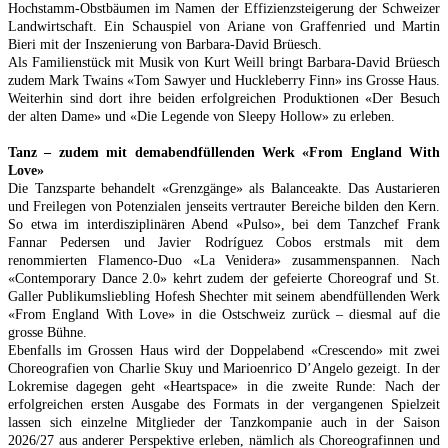
Hochstamm-Obstbäumen im Namen der Effizienzsteigerung der Schweizer
Landwirtschaft. Ein Schauspiel von Ariane von Graffenried und Martin
Bieri mit der Inszenierung von Barbara-David Brüesch.
Als Familienstück mit Musik von Kurt Weill bringt Barbara-David Brüesch
zudem Mark Twains «Tom Sawyer und Huckleberry Finn» ins Grosse Haus.
Weiterhin sind dort ihre beiden erfolgreichen Produktionen «Der Besuch
der alten Dame» und «Die Legende von Sleepy Hollow» zu erleben.
Tanz – zudem mit dem
abendfüllenden Werk «From England With
Love»
Die Tanzsparte behandelt «Grenzgänge» als Balanceakte. Das Austarieren
und Freilegen von Potenzialen jenseits vertrauter Bereiche bilden den Kern.
So etwa im interdisziplinären Abend «Pulso», bei dem Tanzchef Frank
Fannar Pedersen und Javier Rodríguez Cobos erstmals mit dem
renommierten Flamenco-Duo «La Venidera» zusammenspannen. Nach
«Contemporary Dance 2.0» kehrt zudem der gefeierte Choreograf und St.
Galler Publikumsliebling Hofesh Shechter mit seinem abendfüllenden Werk
«From England With Love» in die Ostschweiz zurück – diesmal auf die
grosse Bühne.
Ebenfalls im Grossen Haus wird der Doppelabend «Crescendo» mit zwei
Choreografien von Charlie Skuy und Marioenrico D’Angelo gezeigt. In der
Lokremise dagegen geht «Heartspace» in die zweite Runde: Nach der
erfolgreichen ersten Ausgabe des Formats in der vergangenen Spielzeit
lassen sich einzelne Mitglieder der Tanzkompanie auch in der Saison
2026/27 aus anderer Perspektive erleben, nämlich als Choreografinnen und