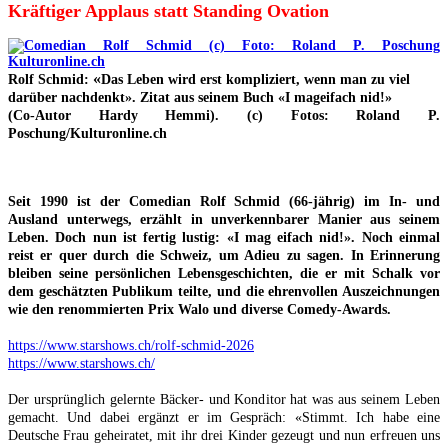
Kräftiger Applaus statt Standing Ovation
«
Rolf Schmid:
Das Leben wird erst kompliziert, wenn man zu viel
darüber nachdenkt
»
. Zitat aus seinem Buch
«
I mageifach nid!
»
(Co-Autor Hardy Hemmi). (c)
Fotos: Roland P.
Poschung/Kulturonline.ch
Seit 1990 ist der Comedian Rolf Schmid (66-jährig) im In- und
Ausland unterwegs, erzählt in unverkennbarer Manier aus seinem
Leben. Doch nun ist fertig lustig: «I mag eifach nid!». Noch einmal
reist er quer durch die Schweiz, um Adieu zu sagen. In Erinnerung
bleiben seine persönlichen Lebensgeschichten, die er mit Schalk vor
dem geschätzten Publikum teilte, und die ehrenvollen Auszeichnungen
wie den renommierten Prix Walo und diverse Comedy-Awards.
https://www.starshows.ch/rolf-schmid-2026
https://www.starshows.ch/
Der ursprünglich gelernte Bäcker- und Konditor hat was aus seinem Leben
gemacht. Und dabei ergänzt er im Gespräch: «Stimmt. Ich habe eine
Deutsche Frau geheiratet, mit ihr drei Kinder gezeugt und nun erfreuen uns