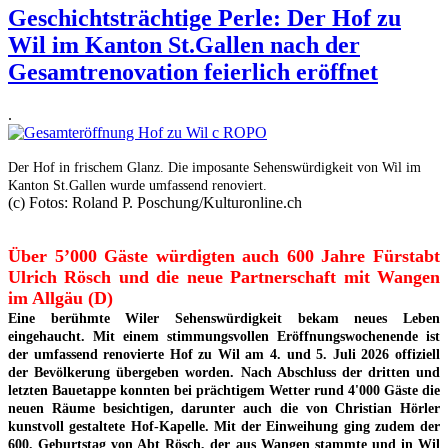
Geschichtsträchtige Perle: Der Hof zu
Wil im Kanton St.Gallen nach der
Gesamtrenovation feierlich eröffnet
.
Der Hof in frischem Glanz. Die imposante Sehenswürdigkeit von Wil im
Kanton St.Gallen wurde umfassend renoviert.
(c) Fotos: Roland P. Poschung/Kulturonline.ch
Über 5’000 Gäste würdigten auch 600 Jahre Fürstabt
Ulrich Rösch und die neue Partnerschaft mit Wangen
im Allgäu (D)
Eine berühmte Wiler Sehenswürdigkeit bekam neues Leben
eingehaucht. Mit einem stimmungsvollen Eröffnungswochenende ist
der umfassend renovierte Hof zu Wil am 4. und 5. Juli 2026 offiziell
der Bevölkerung übergeben worden. Nach Abschluss der dritten und
letzten Bauetappe konnten bei prächtigem Wetter rund 4'000 Gäste die
neuen Räume besichtigen, darunter auch die von Christian Hörler
kunstvoll gestaltete Hof-Kapelle. Mit der Einweihung ging zudem der
600. Geburtstag von Abt Rösch, der aus Wangen stammte und in Wil