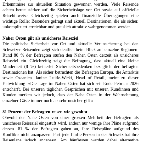
Erkenntnisse zur aktuellen Situation gewonnen werden. Viele Reisende
achten heute stärker auf die Sicherheitslage vor Ort sowie auf offizielle
Reisehinweise. Gleichzeitig spielen auch finanzielle Überlegungen eine
wichtige Rolle: Besonders gefragt sind aktuell Destinationen, die als sicher,
unkompliziert erreichbar und preislich attraktiv wahrgenommen werden.
Naher Osten gilt als unsicheres Reiseziel
Die politische Sicherheit vor Ort und aktuelle Verunsicherung bei den
Schweizer Reisenden zeigt sich deutlich beim Blick auf einzelne Regionen:
Rund 80 % der Befragten stufen den Nahen Osten derzeit als unsicheres
Reiseziel ein. Gleichzeitig zeigt die Befragung, dass aktuell eine kleine
Minderheit (8 %) keinerlei Sicherheitsbedenken bezüglich der befragten
Destinationen hat. Als sicher betrachten die Befragten Europa, die Antarktis
sowie Ozeanien. Janine Luitle-Wicki, Head of Retail, meint zu dieser
Entwicklung: «Die Lage im Nahen Osten hat sich seit Ende Februar 2026
entschärft. Bei unseren täglichen Gesprächen mit unseren Kundinnen und
Kunden merken wir jedoch, dass der Nahe Osten in der Wahrnehmung
einzelner Gäste immer noch als sehr unsicher gilt.»
81 Prozent der Befragten reisen wie gewohnt
Obwohl der Nahe Osten von einer grossen Mehrheit der Befragten als
unsicheres Reiseziel eingestuft wird, ändern nur wenige ihre Pläne aufgrund
dessen. 81 % der Befragten gaben an, ihre Reisepläne aufgrund des
Konflikts nicht anzupassen. Fast jede fünfte Person in der Schweiz hat ihre
Reisepläne jedoch angepasst. Am häufigsten werden dabei alternative