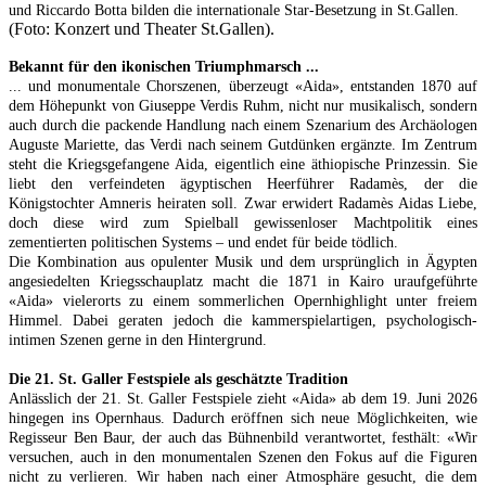
und Riccardo Botta bilden die internationale Star-Besetzung in St.Gallen.
(Foto: Konzert und Theater St.Gallen).
Bekannt für den ikonischen Triumphmarsch ...
... und monumentale Chorszenen, überzeugt «Aida», entstanden 1870 auf
dem Höhepunkt von Giuseppe Verdis Ruhm, nicht nur musikalisch, sondern
auch durch die packende Handlung nach einem Szenarium des Archäologen
Auguste Mariette, das Verdi nach seinem Gutdünken ergänzte. Im Zentrum
steht die Kriegsgefangene Aida, eigentlich eine äthiopische Prinzessin. Sie
liebt den verfeindeten ägyptischen Heerführer Radamès, der die
Königstochter Amneris heiraten soll. Zwar erwidert Radamès Aidas Liebe,
doch diese wird zum Spielball gewissenloser Machtpolitik eines
zementierten politischen Systems – und endet für beide tödlich.
Die Kombination aus opulenter Musik und dem ursprünglich in Ägypten
angesiedelten Kriegsschauplatz macht die 1871 in Kairo uraufgeführte
«Aida» vielerorts zu einem sommerlichen Opernhighlight unter freiem
Himmel. Dabei geraten jedoch die kammerspielartigen, psychologisch-
intimen Szenen gerne in den Hintergrund.
Die 21. St. Galler Festspiele als geschätzte Tradition
Anlässlich der 21. St. Galler Festspiele zieht «Aida» ab dem 19. Juni 2026
hingegen ins Opernhaus. Dadurch eröffnen sich neue Möglichkeiten, wie
Regisseur Ben Baur, der auch das Bühnenbild verantwortet, festhält: «Wir
versuchen, auch in den monumentalen Szenen den Fokus auf die Figuren
nicht zu verlieren. Wir haben nach einer Atmosphäre gesucht, die dem