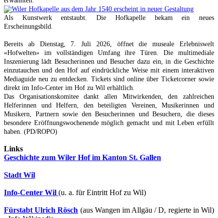
erwähnten.
Als Kunstwerk entstaubt. Die Hofkapelle bekam ein neues
Erscheinungsbild.
Bereits ab Dienstag, 7. Juli 2026, öffnet die museale Erlebniswelt
«Hofwelten» im vollständigen Umfang ihre Türen. Die multimediale
Inszenierung lädt Besucherinnen und Besucher dazu ein, in die Geschichte
einzutauchen und den Hof auf eindrückliche Weise mit einem interaktiven
Mediaguide neu zu entdecken. Tickets sind online über Ticketcorner sowie
direkt im Info-Center im Hof zu Wil erhältlich.
Das Organisationskomitee dankt allen Mitwirkenden, den zahlreichen
Helferinnen und Helfern, den beteiligten Vereinen, Musikerinnen und
Musikern, Partnern sowie den Besucherinnen und Besuchern, die dieses
besondere Eröffnungswochenende möglich gemacht und mit Leben erfüllt
haben. (PD/ROPO)
Links
Geschichte zum Wiler Hof im Kanton St. Gallen
Stadt Wil
Info-Center Wil
(u. a. für Eintritt Hof zu Wil)
Fürstabt Ulrich Rösch
(aus Wangen im Allgäu / D, regierte in Wil)