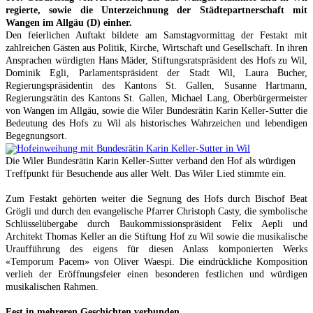
regierte, sowie die Unterzeichnung der Städtepartnerschaft mit
Wangen im Allgäu (D) einher.
Den feierlichen Auftakt bildete am Samstagvormittag der Festakt mit
zahlreichen Gästen aus Politik, Kirche, Wirtschaft und Gesellschaft. In ihren
Ansprachen würdigten Hans Mäder, Stiftungsratspräsident des Hofs zu Wil,
Dominik Egli, Parlamentspräsident der Stadt Wil, Laura Bucher,
Regierungspräsidentin des Kantons St. Gallen, Susanne Hartmann,
Regierungsrätin des Kantons St. Gallen, Michael Lang, Oberbürgermeister
von Wangen im Allgäu, sowie die Wiler Bundesrätin Karin Keller-Sutter die
Bedeutung des Hofs zu Wil als historisches Wahrzeichen und lebendigen
Begegnungsort.
Die Wiler Bundesrätin Karin Keller-Sutter verband den Hof als würdigen
Treffpunkt für Besuchende aus aller Welt. Das Wiler Lied stimmte ein.
Zum Festakt gehörten weiter die Segnung des Hofs durch Bischof Beat
Grögli und durch den evangelische Pfarrer Christoph Casty, die symbolische
Schlüsselübergabe durch Baukommissionspräsident Felix Aepli und
Architekt Thomas Keller an die Stiftung Hof zu Wil sowie die musikalische
Uraufführung des eigens für diesen Anlass komponierten Werks
«Temporum Pacem» von Oliver Waespi. Die eindrückliche Komposition
verlieh der Eröffnungsfeier einen besonderen festlichen und würdigen
musikalischen Rahmen.
Fest in mehreren Geschichten verbunden