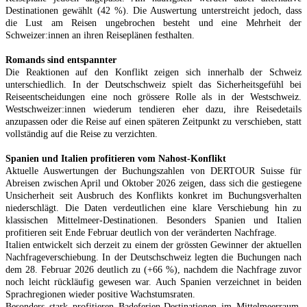
Destinationen gewählt (42 %). Die Auswertung unterstreicht jedoch, dass
die Lust am Reisen ungebrochen besteht und eine Mehrheit der
Schweizer:innen an ihren Reiseplänen festhalten.
Romands sind entspannter
Die Reaktionen auf den Konflikt zeigen sich innerhalb der Schweiz
unterschiedlich. In der Deutschschweiz spielt das Sicherheitsgefühl bei
Reiseentscheidungen eine noch grössere Rolle als in der Westschweiz.
Westschweizer:innen wiederum tendieren eher dazu, ihre Reisedetails
anzupassen oder die Reise auf einen späteren Zeitpunkt zu verschieben, statt
vollständig auf die Reise zu verzichten.
Spanien und Italien profitieren vom Nahost-Konflikt
Aktuelle Auswertungen der Buchungszahlen von DERTOUR Suisse für
Abreisen zwischen April und Oktober 2026 zeigen, dass sich die gestiegene
Unsicherheit seit Ausbruch des Konflikts konkret im Buchungsverhalten
niederschlägt. Die Daten verdeutlichen eine klare Verschiebung hin zu
klassischen Mittelmeer-Destinationen. Besonders Spanien und Italien
profitieren seit Ende Februar deutlich von der veränderten Nachfrage.
Italien entwickelt sich derzeit zu einem der grössten Gewinner der aktuellen
Nachfrageverschiebung. In der Deutschschweiz legten die Buchungen nach
dem 28. Februar 2026 deutlich zu (+66 %), nachdem die Nachfrage zuvor
noch leicht rückläufig gewesen war. Auch Spanien verzeichnet in beiden
Sprachregionen wieder positive Wachstumsraten.
Besonders stark profitieren Badeferien-Destinationen im Mittelmeerraum.