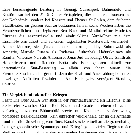
Eine herausragende Leistung in Gesang, Schauspiel, Bühnenbild und
Kostüm war bei den 21. St.Galler Festspielen, diesmal nicht draussen bei
der Kathedrale, sondern bei Konzert und Theater St.Gallen, dem früheren
Stadttheater, im grossen Saal zu bestaunen. In nur sechs Wochen haben die
Verantwortlichen um Regisseur Ben Baur und Musikdirektor Modestas
Pitrenas die anspruchsvolle und eindrückliche Verdi-Oper mit dem
Ensemble einstudiert und zu einem sagenhaften Meisterwerk verwandelt.
Amber Monroe, sie glänzte in der Titelrolle, Libby Sokolowski als
Amneris, Marcelo Puente als Radames, Sultonbek Abdurakhimov als
Ramfis, Vincenzo Neri als Amonasro, Jonas Jud als König, Olivia Smith als
Hoheprieserin und Riccardo Botta als Bote gehören aktuell zur
internationale Star-Besetzung – allein von ihnen waren die
Premierenzuschauenden gerührt, denn die Kraft und Ausstrahlung bei ihren
jeweiligen Auftritten faszinierten. Am Ende gabs verzögert Standing
Ovation.
Ein Vergleich mit aktuellen Kriegen
Fazit: Die Oper AIDA war auch in der Nachtaufführung ein Erlebnis. Eine
Selbstfeier zwischen Gott, Tod, Rache und Gnade in einem einfachen,
vielseitig nutzbaren Bühnenbild sowie mit Kostümen aus der wenig
pompösen Bekleidungszeit. Kein einfacher Verdi-Inhalt, der an die Anfänge
rund um die Einweihung vom Suez-Kanal sowie aktuell an die grauenhafte,
heutige geopolitische Spannungs- und Kriegslage in vielen Regionen der
Welt erinnert. Hut ab vor den glänzenden Leistungen der Darstellenden,