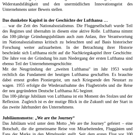
Widerstandsfähigkeit und den unermüdlichen Innovationsgeist des
Unternehmens unter Beweis stellen.
Das dunkelste Kapitel in der Geschichte der Lufthansa …
… war die Zeit des Nationalsozialismus. Die Fluggesellschaft wurde Teil
des Regimes und übernahm in diesem eine aktive Rolle. Lufthansa nimmt
das 100-jährige Gründungsjubiläum auch zum Anlass, ihre Verantwortung
im Nationalsozialismus kritisch zu beleuchten und auf Basis historischer
Forschung weiter aufzuarbeiten. In der Betrachtung ihrer Historie
beschränkt sich Lufthansa nicht auf die Nachkriegskapitel ihrer Geschichte.
Die Jahre von der Gründung bis zum Niedergang der ersten Lufthansa sind
ebenso Teil der Unternehmensgeschichte.
Mit der Neugründung der „zweiten Lufthansa“ im Jahr 1953 wurde
rechtlich das Fundament der heutigen Lufthansa geschaffen. Es brauchte
dabei erneut großen Pioniergeist, um nach Kriegsende den Neustart zu
wagen. 1955 erfolgte die Wiederaufnahme des Flugbetriebs und die Reise
der neu gegründeten Deutsche Lufthansa AG beginnt.
Das 100-jährige Jubiläum von Lufthansa ist ein Moment des Stolzes und der
Reflexion. Zugleich ist es der mutige Blick in die Zukunft und der Start in
das zweite Jahrhundert des Unternehmens.
Jubiläumsmotto: „We are the Journey“
Das Jubiläum wird unter dem Motto „We are the Journey“ gefeiert – eine
Botschaft, die die gemeinsame Reise von Mitarbeitenden, Fluggästen und
Fans der Marke in den Mittelpunkt stellt. Seit dem ersten Flug vor 100