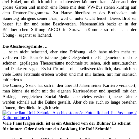
drei Enkel, um die ich mich nun intensiver kümmern kann. Aber auch der
grosse Garten und manch eine Reise mit dem VW-Bus stehen künftig auf
dem Rentner-Programm». Zu Hause überlässt er das Brotbacken mit
Sauerteig übrigens seiner Frau, weil er unter Gicht leidet. Dieses Brot sei
besser für ihn und seine Beschwerden. Nebenamtlich backt er in der
Bündnerischen Stiftung ARGO in Surava: «Komme so nicht aus der
Übung», ergänzt er lachend.
Die Abschiedsgefühle …
… seien nicht belastend, eher eine Erlösung. «Ich habe nichts mehr zu
verlieren. Die Tournée ist eine gute Gelegenheit die Fangemeinde und die
schönen, gepflegten Theaterräume nochmals zu sehen, sich auszutauschen
und Danke zu sagen. Es ist für mich nicht selbstverständlich, dass mich so
viele Leute letztmals erleben wollen und mit mir lachen, mit mir szenisch
mitleiden.»
Die Comedy-Szene hat sich in den über 33 Jahren seiner Karriere verändert,
man könne sie nicht mit der eigenen Karrieredauer und speziell mit den
Anfängen vergleichen. Social Media habe vieles verändert, neue Talente
werden schnell auf die Bühne gestellt. Aber ob sie auch so lange bestehen
können, dies dürfte fraglich sein.
Viele Fans fragen sich, ist es ein Abschied von der Bühne? Es scheint
für immer. Oder doch nur ein Ausklang für Rolf Schmid?