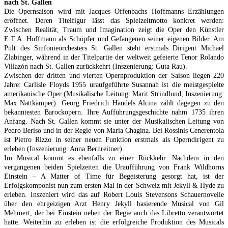
nach St. Gallen
Die Opernsaison wird mit Jacques Offenbachs Hoffmanns Erzählungen
eröffnet. Deren Titelfigur lässt das Spielzeitmotto konkret werden:
Zwischen Realität, Traum und Imagination zeigt die Oper den Künstler
E.T.A. Hoffmann als Schöpfer und Gefangenen seiner eigenen Bilder. Am
Pult des Sinfonieorchesters St. Gallen steht erstmals Dirigent Michael
Zlabinger, während in der Titelpartie der weltweit gefeierte Tenor Rolando
Villazón nach St. Gallen zurückkehrt (Inszenierung: Guta Rau).
Zwischen der dritten und vierten Opernproduktion der Saison liegen 220
Jahre: Carlisle Floyds 1955 uraufgeführte Susannah ist die meistgespielte
amerikanische Oper (Musikalische Leitung: Marit Strindlund, Inszenierung:
Max Nattkämper). Georg Friedrich Händels Alcina zählt dagegen zu den
bekanntesten Barockopern. Ihre Aufführungsgeschichte nahm 1735 ihren
Anfang. Nach St. Gallen kommt sie unter der Musikalischen Leitung von
Pedro Beriso und in der Regie von Maria Chagina. Bei Rossinis Cenerentola
ist Pietro Rizzo in seiner neuen Funktion erstmals als Operndirigent zu
erleben (Inszenierung: Anna Bernreitner).
Im Musical kommt es ebenfalls zu einer Rückkehr: Nachdem in den
vergangenen beiden Spielzeiten die Uraufführung von Frank Wildhorns
Einstein – A Matter of Time für Begeisterung gesorgt hat, ist der
Erfolgskomponist nun zum ersten Mal in der Schweiz mit Jekyll & Hyde zu
erleben. Inszeniert wird das auf Robert Louis Stevensons Schauernovelle
über den ehrgeizigen Arzt Henry Jekyll basierende Musical von Gil
Mehmert, der bei Einstein neben der Regie auch das Libretto verantwortet
hatte. Weiterhin zu erleben ist die erfolgreiche Produktion des Musicals