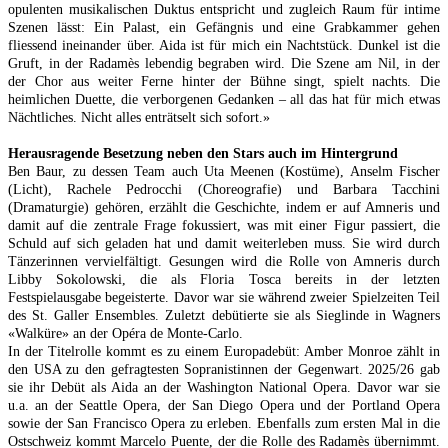
opulenten musikalischen Duktus entspricht und zugleich Raum für intime
Szenen lässt: Ein Palast, ein Gefängnis und eine Grabkammer gehen
fliessend ineinander über. Aida ist für mich ein Nachtstück. Dunkel ist die
Gruft, in der Radamès lebendig begraben wird. Die Szene am Nil, in der
der Chor aus weiter Ferne hinter der Bühne singt, spielt nachts. Die
heimlichen Duette, die verborgenen Gedanken – all das hat für mich etwas
Nächtliches. Nicht alles enträtselt sich sofort.»
Herausragende Besetzung neben den Stars auch im Hintergrund
Ben Baur, zu dessen Team auch Uta Meenen (Kostüme), Anselm Fischer
(Licht), Rachele Pedrocchi (Choreografie) und Barbara Tacchini
(Dramaturgie) gehören, erzählt die Geschichte, indem er auf Amneris und
damit auf die zentrale Frage fokussiert, was mit einer Figur passiert, die
Schuld auf sich geladen hat und damit weiterleben muss. Sie wird durch
Tänzerinnen vervielfältigt. Gesungen wird die Rolle von Amneris durch
Libby Sokolowski, die als Floria Tosca bereits in der letzten
Festspielausgabe begeisterte. Davor war sie während zweier Spielzeiten Teil
des St. Galler Ensembles. Zuletzt debütierte sie als Sieglinde in Wagners
«Walküre» an der Opéra de Monte-Carlo.
In der Titelrolle kommt es zu einem Europadebüt: Amber Monroe zählt in
den USA zu den gefragtesten Sopranistinnen der Gegenwart. 2025/26 gab
sie ihr Debüt als Aida an der Washington National Opera. Davor war sie
u.a. an der Seattle Opera, der San Diego Opera und der Portland Opera
sowie der San Francisco Opera zu erleben. Ebenfalls zum ersten Mal in die
Ostschweiz kommt Marcelo Puente, der die Rolle des Radamès übernimmt.