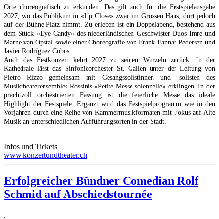
Orte choreografisch zu erkunden. Das gilt auch für die Festspielausgabe
2027, wo das Publikum in «Up Close» zwar im Grossen Haus, dort jedoch
auf der Bühne Platz nimmt. Zu erleben ist ein Doppelabend, bestehend aus
dem Stück «Eye Candy» des niederländischen Geschwister-Duos Imre und
Marne van Opstal sowie einer Choreografie von Frank Fannar Pedersen und
Javier Rodríguez Cobos.
Auch das Festkonzert kehrt 2027 zu seinen Wurzeln zurück: In der
Kathedrale lässt das Sinfonieorchester St. Gallen unter der Leitung von
Pietro Rizzo gemeinsam mit Gesangssolistinnen und -solisten des
Musiktheaterensembles Rossinis «Petite Messe solennelle» erklingen. In der
prachtvoll orchestrierten Fassung ist die feierliche Messe das ideale
Highlight der Festspiele. Ergänzt wird das Festspielprogramm wie in den
Vorjahren durch eine Reihe von Kammermusikformaten mit Fokus auf Alte
Musik an unterschiedlichen Aufführungsorten in der Stadt.
Infos und Tickets
www.konzertundtheater.ch
Erfolgreicher Bündner Comedian Rolf
Schmid auf Abschiedstournée
.