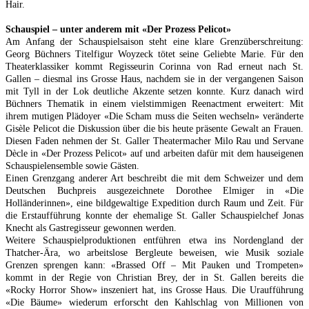
Hair.
Schauspiel – unter anderem mit «Der Prozess Pelicot»
Am Anfang der Schauspielsaison steht eine klare Grenzüberschreitung:
Georg Büchners Titelfigur Woyzeck tötet seine Geliebte Marie. Für den
Theaterklassiker kommt Regisseurin Corinna von Rad erneut nach St.
Gallen – diesmal ins Grosse Haus, nachdem sie in der vergangenen Saison
mit Tyll in der Lok deutliche Akzente setzen konnte. Kurz danach wird
Büchners Thematik in einem vielstimmigen Reenactment erweitert: Mit
ihrem mutigen Plädoyer «Die Scham muss die Seiten wechseln» veränderte
Gisèle Pelicot die Diskussion über die bis heute präsente Gewalt an Frauen.
Diesen Faden nehmen der St. Galler Theatermacher Milo Rau und Servane
Dècle in «Der Prozess Pelicot» auf und arbeiten dafür mit dem hauseigenen
Schauspielensemble sowie Gästen.
Einen Grenzgang anderer Art beschreibt die mit dem Schweizer und dem
Deutschen Buchpreis ausgezeichnete Dorothee Elmiger in «Die
Holländerinnen», eine bildgewaltige Expedition durch Raum und Zeit. Für
die Erstaufführung konnte der ehemalige St. Galler Schauspielchef Jonas
Knecht als Gastregisseur gewonnen werden.
Weitere Schauspielproduktionen entführen etwa ins Nordengland der
Thatcher-Ära, wo arbeitslose Bergleute beweisen, wie Musik soziale
Grenzen sprengen kann: «Brassed Off – Mit Pauken und Trompeten»
kommt in der Regie von Christian Brey, der in St. Gallen bereits die
«Rocky Horror Show» inszeniert hat, ins Grosse Haus. Die Uraufführung
«Die Bäume» wiederum erforscht den Kahlschlag von Millionen von