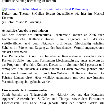
kulturelle Bildung nachhaltig zu fördern.
Kultur und Theater St.Gallen fördert Jugendliche wie hier im Musical
Einstein.
(c) Foto: Roland P. Poschung
Attraktive Angebote publizieren
Mit dem Beitritt des Fürstentums Liechtenstein können ab 2026 auch
liechtensteinische Kulturinstitutionen ihre Angebote auf «kklick»
veröffentlichen und vom Netzwerk profitieren. Gleichzeitig erhalten
Schulen im Fürstentum Zugang zu den bestehenden Vermittlungsangeboten
aus der Ostschweiz.
Die Partnerschaft knüpft an bestehende Kooperationen zwischen dem
Kanton St.Gallen und dem Fürstentum Liechtenstein an, unter anderem an
das Programm «Freifahrt Kultur». Dieses ist im Sommer 2024 gestartet und
ermöglicht Schulklassen aus dem Kanton St.Gallen zweimal jährlich eine
kostenlose Anreise mit dem öffentlichen Verkehr zu Kulturinstitutionen. Die
Fahrten können direkt über «kklick» gemeinsam mit dem gewünschten
Vermittlungsangebot gebucht werden.
Eine erweiterte Zusammenarbeit
Somit besteht die Trägerschaft von «kklick» neu aus den Kantonen
Appenzell Ausserrhoden, St.Gallen und Thurgau sowie dem Fürstentum
Liechtenstein. Bis Ende 2024 gehörte auch der Kanton Glarus zur