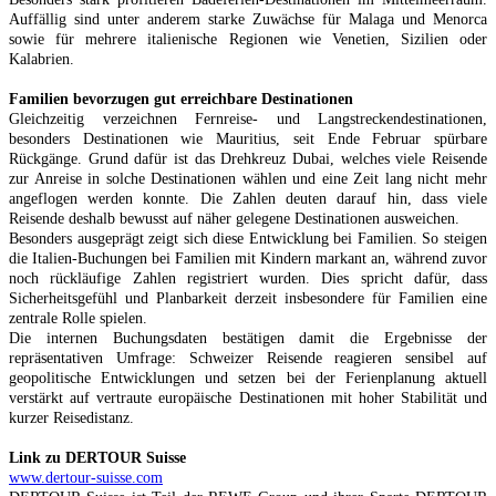
Auffällig sind unter anderem starke Zuwächse für Malaga und Menorca
sowie für mehrere italienische Regionen wie Venetien, Sizilien oder
Kalabrien.
Familien bevorzugen gut erreichbare Destinationen
Gleichzeitig verzeichnen Fernreise- und Langstreckendestinationen,
besonders Destinationen wie Mauritius, seit Ende Februar spürbare
Rückgänge. Grund dafür ist das Drehkreuz Dubai, welches viele Reisende
zur Anreise in solche Destinationen wählen und eine Zeit lang nicht mehr
angeflogen werden konnte. Die Zahlen deuten darauf hin, dass viele
Reisende deshalb bewusst auf näher gelegene Destinationen ausweichen.
Besonders ausgeprägt zeigt sich diese Entwicklung bei Familien. So steigen
die Italien-Buchungen bei Familien mit Kindern markant an, während zuvor
noch rückläufige Zahlen registriert wurden. Dies spricht dafür, dass
Sicherheitsgefühl und Planbarkeit derzeit insbesondere für Familien eine
zentrale Rolle spielen.
Die internen Buchungsdaten bestätigen damit die Ergebnisse der
repräsentativen Umfrage: Schweizer Reisende reagieren sensibel auf
geopolitische Entwicklungen und setzen bei der Ferienplanung aktuell
verstärkt auf vertraute europäische Destinationen mit hoher Stabilität und
kurzer Reisedistanz.
Link zu DERTOUR Suisse
www.dertour-suisse.com