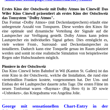
Erstes Kino der Ostschweiz mit Dolby Atmos im Cinewil!
Das
Wiler Kino Cinewil präsentiert als erstes Kino der Ostschweiz
das Tonsystem "Dolby Atmos".
Das Format «Dolby Atmos» (mit Deckenlautprechern) erlaubt eine
unbegrenzte Anzahl von Tonspuren. Diese werden den Kinos für
eine optimale und dynamische Verteilung der Signale auf die
Lautsprecher zur Verfügung gestellt. Dolby Atmos kann jedem
Lautsprecher ein individuelles Signal geben. Dies ermöglicht es,
viele weitere Front-, Surround- und Deckenlautsprecher zu
installieren. Dadurch kann eine Tonquelle genau im Raum platziert
werden und somit ist eine realistische Simulation von beispielsweise
Regen oder Hubschraubern möglich.
Pioniere in der Ostschweiz
Das Kino Cinewil beim Bahnhof in Wil (Kanton St. Gallen) ist das
erste Kino in der Ostschweiz, welche die Installation, die rund eine
viertelmillion Franken kostete, vorgenommen hat. Der Um- und
Einbau der 44 Laultsprecher dauerte zehn Tage. Die ersten Filme im
neuen Tonformat waren «Baymax» (Big Hero 6) in 3D sowie
«Unbroken», das Kriegsdrama von Angelina Jolie.
George mit sensationellen Chart-Entry in der