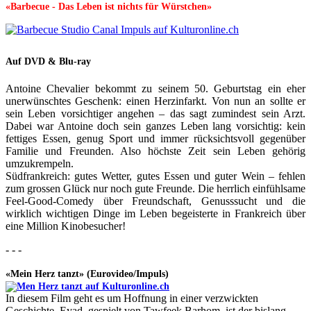
«Barbecue - Das Leben ist nichts für Würstchen»
Auf DVD & Blu-ray
Antoine Chevalier bekommt zu seinem 50. Geburtstag ein eher
unerwünschtes Geschenk: einen Herzinfarkt. Von nun an sollte er
sein Leben vorsichtiger angehen – das sagt zumindest sein Arzt.
Dabei war Antoine doch sein ganzes Leben lang vorsichtig: kein
fettiges Essen, genug Sport und immer rücksichtsvoll gegenüber
Familie und Freunden. Also höchste Zeit sein Leben gehörig
umzukrempeln.
Südfrankreich: gutes Wetter, gutes Essen und guter Wein – fehlen
zum grossen Glück nur noch gute Freunde. Die herrlich einfühlsame
Feel-Good-Comedy über Freundschaft, Genusssucht und die
wirklich wichtigen Dinge im Leben begeisterte in Frankreich über
eine Million Kinobesucher!
- - -
«Mein Herz tanzt» (Eurovideo/Impuls)
In diesem Film geht es um Hoffnung in einer verzwickten
Geschichte. Eyad, gespielt von Tawfeek Barhom, ist der bislang