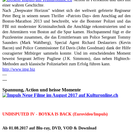
einer wahren Geschichte.
Nach „Deepwater Horizon“ widmet sich der weltweit gefeierte Regisseur
Peter Berg in seinem neuen Thriller «Patriots Day» dem Anschlag auf den
Boston-Marathon 2013 und beschreibt, wie die Bostoner Polizei und das
FBI mit modernster Kriminaltechnik die Anschläge rekonstruierten und so
den Attentätern von Boston auf die Spur kamen. Hochspannend fügt er die
Puzzlesteine zusammen, die das Ermittlerteam um Police Sergeant Tommy
Saunders (Mark Wahlberg), Special Agent Richard Deslauriers (Kevin
Bacon) und Police Commissioner Ed Davis (John Goodman) dank der Hilfe
couragierter Mitbürger sammeln konnte. Und im entscheidenden Moment
beweist Sergeant Jeffrey Pugliese (J.K. Simmons), dass neben Hightech-
Methoden auch klassische Polizeiarbeit zum Erfolg führen kann.
http://www.img.biz
---
---
Spannung, Action und heisse Momente
UNDISPUTED IV - BOYKA IS BACK (Eurovideo/Impuls)
Ab 01.08.2017 auf Blu-ray, DVD, VOD & Download