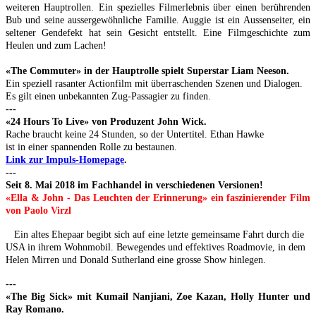
weiteren Hauptrollen. Ein spezielles Filmerlebnis über einen berührenden
Bub und seine aussergewöhnliche Familie. Auggie ist ein Aussenseiter, ein
seltener Gendefekt hat sein Gesicht entstellt. Eine Filmgeschichte zum
Heulen und zum Lachen!
«The Commuter» in der Hauptrolle spielt Superstar Liam Neeson.
Ein speziell rasanter Actionfilm mit überraschenden Szenen und Dialogen.
Es gilt einen unbekannten Zug-Passagier zu finden.
---
«24 Hours To Live» von Produzent John Wick.
Rache braucht keine 24 Stunden, so der Untertitel. Ethan Hawke
ist in einer spannenden Rolle zu bestaunen.
Link zur Impuls-Homepage
.
---
Seit 8. Mai 2018 im Fachhandel in verschiedenen Versionen!
«Ella & John - Das Leuchten der Erinnerung» ein faszinierender Film
von Paolo Virzl
Ein altes Ehepaar begibt sich auf eine letzte gemeinsame Fahrt durch die
USA in ihrem Wohnmobil. Bewegendes und effektives Roadmovie, in dem
Helen Mirren und Donald Sutherland eine grosse Show hinlegen.
---
«The Big Sick» mit Kumail Nanjiani, Zoe Kazan, Holly Hunter und
Ray Romano.