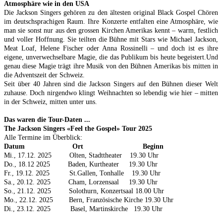
Atmosphäre wie in den USA
Die Jackson Singers gehören zu den ältesten original Black Gospel Chören
im deutschsprachigen Raum. Ihre Konzerte entfalten eine Atmosphäre, wie
man sie sonst nur aus den grossen Kirchen Amerikas kennt – warm, festlich
und voller Hoffnung. Sie teilten die Bühne mit Stars wie Michael Jackson,
Meat Loaf, Helene Fischer oder Anna Rossinelli – und doch ist es ihre
eigene, unverwechselbare Magie, die das Publikum bis heute begeistert.Und
genau diese Magie trägt ihre Musik von den Bühnen Amerikas bis mitten in
die Adventszeit der Schweiz.
Seit über 40 Jahren sind die Jackson Singers auf den Bühnen dieser Welt
zuhause. Doch nirgendwo klingt Weihnachten so lebendig wie hier – mitten
in der Schweiz, mitten unter uns.
Das waren die Tour-Daten ...
The Jackson Singers «Feel the Gospel» Tour 2025
Alle Termine im Überblick:
Datum Ort Beginn
Mi., 17.12. 2025 Olten, Stadttheater 19.30 Uhr
Do., 18.12 2025 Baden, Kurtheater 19.30 Uhr
Fr., 19.12. 2025 St.Gallen, Tonhalle 19.30 Uhr
Sa., 20.12. 2025 Cham, Lorzensaal 19.30 Uhr
So., 21.12. 2025 Solothurn, Konzertsaal 18.00 Uhr
Mo., 22.12. 2025 Bern, Französische Kirche 19.30 Uhr
Di., 23.12. 2025 Basel, Martinskirche 19.30 Uhr