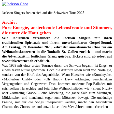
Jackson Singers freuen sich auf die Schweizer Tour 2025.
Archiv:
Pure Energie, ansteckende Lebensfreude und Stimmen,
die unter die Haut gehen
Seit Jahrzenten verzaubern die Jackson Singers mit ihren
traditionellen Spirituals und ihrem unverkennbaren Gospel-Sound.
Am Freitag, 19. Dezember 2025, kehrt der amerikanische Chor für ein
Weihnachtskonzerten in die Tonhalle St. Gallen zurück – und macht
die Adventszeit in festlichem Glanz spürbar. Tickets sind ab sofort auf
www.ticketcorner.ch erhältlich.
Was 1989 mit einer ersten Tournee durch die Schweiz begann, ist längst zu
einem festen Ritual geworden. Doch die Auftritte leben nicht von Nostalgie,
sondern von der Kraft des Augenblicks. Wenn Klassiker wie «Kumbayah»,
«Motherless Child» oder «Oh Happy Day» erklingen, verschmelzen
Vergangenheit und Gegenwart. Dazu kommen moderne Pop-Balladen mit
spirituellem Herzschlag und feierliche Weihnachtslieder wie «Silent Night»
oder «Amazing Grace» – eine Mischung, die ganze Säle zum Mitsingen,
Mitklatschen und manchmal sogar zum Mittanzen bewegt. Die unbändige
Freude, mit der die Songs interpretiert werden, macht den besonderen
Charme des Chores aus und entzückt seit den 80er-Jahren ununterbrochen.