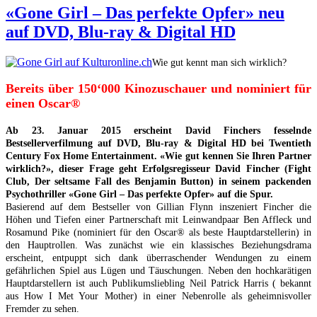
«Gone Girl – Das perfekte Opfer» neu
auf DVD, Blu-ray & Digital HD
Wie gut kennt man sich wirklich?
Bereits über 150‘000 Kinozuschauer und nominiert für
einen Oscar®
Ab 23. Januar 2015 erscheint David Finchers fesselnde
Bestsellerverfilmung auf DVD, Blu-ray & Digital HD bei
Twentieth
Century Fox Home Entertainment. «Wie gut kennen Sie Ihren Partner
wirklich?», dieser Frage geht Erfolgsregisseur David Fincher (Fight
Club, Der seltsame Fall des Benjamin Button) in seinem packenden
Psychothriller «Gone Girl – Das perfekte Opfer» auf die Spur.
Basierend auf dem Bestseller von Gillian Flynn inszeniert Fincher die
Höhen und Tiefen einer Partnerschaft mit Leinwandpaar Ben Affleck und
Rosamund Pike (nominiert für den Oscar® als beste Hauptdarstellerin) in
den Hauptrollen. Was zunächst wie ein klassisches Beziehungsdrama
erscheint, entpuppt sich dank überraschender Wendungen zu einem
gefährlichen Spiel aus Lügen und Täuschungen. Neben den hochkarätigen
Hauptdarstellern ist auch Publikumsliebling Neil Patrick Harris ( bekannt
aus How I Met Your Mother) in einer Nebenrolle als geheimnisvoller
Fremder zu sehen.