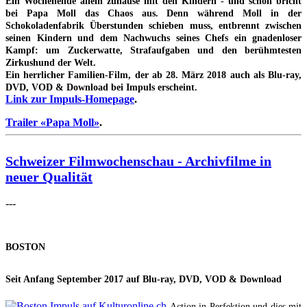
Ein Wochenende allein zuhause mit den Kindern - und schon bricht
bei Papa Moll das Chaos aus. Denn während Moll in der
Schokoladenfabrik Überstunden schieben muss, entbrennt zwischen
seinen Kindern und dem Nachwuchs seines Chefs ein gnadenloser
Kampf: um Zuckerwatte, Strafaufgaben und den berühmtesten
Zirkushund der Welt.
Ein herrlicher Familien-Film, der ab 28. März 2018 auch als Blu-ray,
DVD, VOD & Download bei Impuls erscheint.
Link zur Impuls-Homepage
.
Trailer «Papa Moll»
.
Schweizer Filmwochenschau - Archivfilme in
neuer Qualität
---
BOSTON
Seit Anfang September 2017 auf Blu-ray, DVD, VOD & Download
Action in Perfektion und dies mit