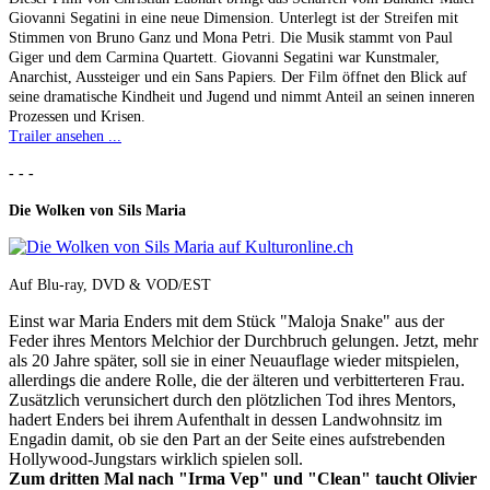
Giovanni Segatini in eine neue Dimension. Unterlegt ist der Streifen mit
Stimmen von Bruno Ganz und Mona Petri. Die Musik stammt von Paul
Giger und dem Carmina Quartett. Giovanni Segatini war Kunstmaler,
Anarchist, Aussteiger und ein Sans Papiers. Der Film öffnet den Blick auf
seine dramatische Kindheit und Jugend und nimmt Anteil an seinen inneren
Prozessen und Krisen.
Trailer ansehen ...
- - -
Die Wolken von Sils Maria
Auf Blu-ray, DVD & VOD/EST
Einst war Maria Enders mit dem Stück "Maloja Snake" aus der
Feder ihres Mentors Melchior der Durchbruch gelungen. Jetzt, mehr
als 20 Jahre später, soll sie in einer Neuauflage wieder mitspielen,
allerdings die andere Rolle, die der älteren und verbitterteren Frau.
Zusätzlich verunsichert durch den plötzlichen Tod ihres Mentors,
hadert Enders bei ihrem Aufenthalt in dessen Landwohnsitz im
Engadin damit, ob sie den Part an der Seite eines aufstrebenden
Hollywood-Jungstars wirklich spielen soll.
Zum dritten Mal nach "Irma Vep" und "Clean" taucht Olivier