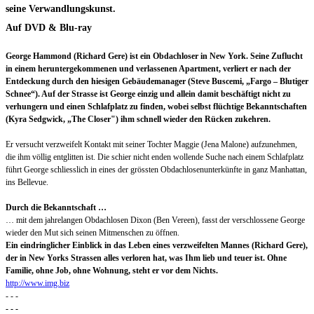
seine Verwandlungskunst.
Auf DVD & Blu-ray
George Hammond (Richard Gere) ist ein Obdachloser in New York. Seine Zuflucht
in einem heruntergekommenen und verlassenen Apartment, verliert er nach der
Entdeckung durch den hiesigen Gebäudemanager (Steve Buscemi, „Fargo – Blutiger
Schnee“). Auf der Strasse ist George einzig und allein damit beschäftigt nicht zu
verhungern und einen Schlafplatz zu finden, wobei selbst flüchtige Bekanntschaften
(Kyra Sedgwick, „The Closer") ihm schnell wieder den Rücken zukehren.
Er versucht verzweifelt Kontakt mit seiner Tochter Maggie (Jena Malone) aufzunehmen,
die ihm völlig entglitten ist. Die schier nicht enden wollende Suche nach einem Schlafplatz
führt George schliesslich in eines der grössten Obdachlosenunterkünfte in ganz Manhattan,
ins Bellevue.
Durch die Bekanntschaft …
… mit dem jahrelangen Obdachlosen Dixon (Ben Vereen), fasst der verschlossene George
wieder den Mut sich seinen Mitmenschen zu öffnen.
Ein eindringlicher Einblick in das Leben eines verzweifelten Mannes (Richard Gere),
der in New Yorks Strassen alles verloren hat, was Ihm lieb und teuer ist. Ohne
Familie, ohne Job, ohne Wohnung, steht er vor dem Nichts.
http://www.img.biz
- - -
- - -