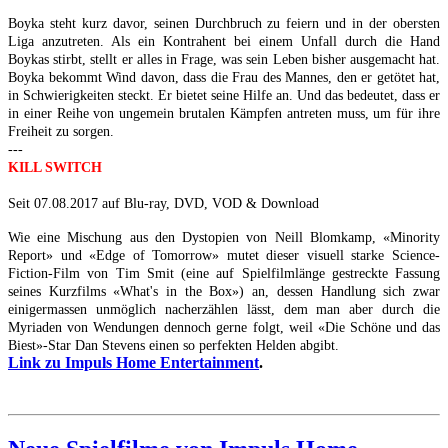
Boyka steht kurz davor, seinen Durchbruch zu feiern und in der obersten
Liga anzutreten. Als ein Kontrahent bei einem Unfall durch die Hand
Boykas stirbt, stellt er alles in Frage, was sein Leben bisher ausgemacht hat.
Boyka bekommt Wind davon, dass die Frau des Mannes, den er getötet hat,
in Schwierigkeiten steckt. Er bietet seine Hilfe an. Und das bedeutet, dass er
in einer Reihe von ungemein brutalen Kämpfen antreten muss, um für ihre
Freiheit zu sorgen.
---
KILL SWITCH
Seit 07.08.2017 auf Blu-ray, DVD, VOD & Download
Wie eine Mischung aus den Dystopien von Neill Blomkamp, «Minority
Report» und «Edge of Tomorrow» mutet dieser visuell starke Science-
Fiction-Film von Tim Smit (eine auf Spielfilmlänge gestreckte Fassung
seines Kurzfilms «What's in the Box») an, dessen Handlung sich zwar
einigermassen unmöglich nacherzählen lässt, dem man aber durch die
Myriaden von Wendungen dennoch gerne folgt, weil «Die Schöne und das
Biest»-Star Dan Stevens einen so perfekten Helden abgibt.
Link zu Impuls Home Entertainment
.