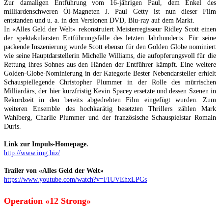
Zur damaligen Entführung vom 16-jährigen Paul, dem Enkel des
milliardenschweren Öl-Magneten J. Paul Getty ist nun dieser Film
entstanden und u. a. in den Versionen DVD, Blu-ray auf dem Markt.
In «Alles Geld der Welt» rekonstruiert Meisterregisseur Ridley Scott einen
der spektakulärsten Entführungsfälle des letzten Jahrhunderts. Für seine
packende Inszenierung wurde Scott ebenso für den Golden Globe nominiert
wie seine Hauptdarstellerin Michelle Williams, die aufopferungsvoll für die
Rettung ihres Sohnes aus den Händen der Entführer kämpft. Eine weitere
Golden-Globe-Nominierung in der Kategorie Bester Nebendarsteller erhielt
Schauspiellegende Christopher Plummer in der Rolle des mürrischen
Milliardärs, der hier kurzfristig Kevin Spacey ersetzte und dessen Szenen in
Rekordzeit in den bereits abgedrehten Film eingefügt wurden. Zum
weiteren Ensemble des hochkarätig besetzten Thrillers zählen Mark
Wahlberg, Charlie Plummer und der französische Schauspielstar Romain
Duris.
Link zur Impuls-Homepage.
http://www.img.biz/
Trailer von «Alles Geld der Welt»
https://www.youtube.com/watch?v=FIUVEhxLPGs
Operation «12 Strong»