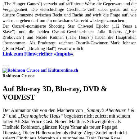
„The Hunger Games") verwebt auf raffinierte Weise die Gegenwart und die
Vergangenheit. Die vielschichtige Geschichte zielt dabei genau auf die
düstere Grauzone zwischen Recht und Rache und wirft die Frage auf, wie
weit man gehen darf um ein unfassbares Unrecht wiedergutzumachen.
Der Oscar®-nominierte Shooting Star Chiwetel Ejiofor („12 Years a
Slave") und die beiden Oscar®-Gewinnerinnen Julia Roberts („Erin
Brokovich") und Nicole Kidman („The Hours") haben die Hauptrollen
übernommen. Als Produzent zeichnet Oscar®-Gewinner Mark Johnson
(„Rain Man", „Breaking Bad") verantwortlich.
Link zum Filmverleiher «Impuls»
.
- - -
Robinson Crusoe
Auf Blu-ray 3D, Blu-ray, DVD &
VOD/EST
Der Animationshit von den Machern von
„Sammy’s Abenteuer 1 &
2“
und
„Das magische Haus“
begeistert nicht zuletzt mit seinem
tollen All-Star Voice Cast. Neben Matthias Schweighöfer als
Titelheld Robinson, glänzen Kaya Yanar als treuer Papagei
Dienstag, Dieter Hallervorden als rüstige Ziege Zottel und nicht
zuletzt Cindy aus Marzahn als pummelige Tapir-Dame Rose.