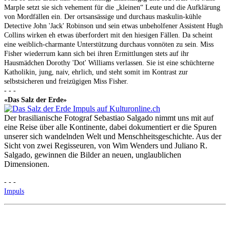
Marple setzt sie sich vehement für die „kleinen“ Leute und die Aufklärung
von Mordfällen ein. Der ortsansässige und durchaus maskulin-kühle
Detective John 'Jack' Robinson und sein etwas unbeholfener Assistent Hugh
Collins wirken eh etwas überfordert mit den hiesigen Fällen. Da scheint
eine weiblich-charmante Unterstützung durchaus vonnöten zu sein. Miss
Fisher wiederrum kann sich bei ihren Ermittlungen stets auf ihr
Hausmädchen Dorothy 'Dot' Williams verlassen. Sie ist eine schüchterne
Katholikin, jung, naiv, ehrlich, und steht somit im Kontrast zur
selbstsicheren und freizügigen Miss Fisher.
- - -
«Das Salz der Erde»
Der brasilianische Fotograf Sebastiao Salgado nimmt uns mit auf
eine Reise über alle Kontinente, dabei dokumentiert er die Spuren
unserer sich wandelnden Welt und Menschheitsgeschichte. Aus der
Sicht von zwei Regisseuren, von Wim Wenders und Juliano R.
Salgado, gewinnen die Bilder an neuen, unglaublichen
Dimensionen.
- - -
Impuls