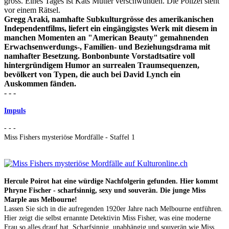
gross. Eines Tages ist Kats Mutter verschwunden. Die Polizei steht
vor einem Rätsel.
Gregg Araki, namhafte Subkulturgrösse des amerikanischen
Independentfilms, liefert ein eingängigstes Werk mit diesem in
manchen Momenten an "American Beauty" gemahnenden
Erwachsenwerdungs-, Familien- und Beziehungsdrama mit
namhafter Besetzung. Bonbonbunte Vorstadtsatire voll
hintergründigem Humor an surrealen Traumsequenzen,
bevölkert von Typen, die auch bei David Lynch ein
Auskommen fänden.
- - -
Impuls
- - -
Miss Fishers mysteriöse Mordfälle - Staffel 1
Hercule Poirot hat eine würdige Nachfolgerin gefunden. Hier kommt
Phryne Fischer - scharfsinnig, sexy und souverän. Die junge Miss
Marple aus Melbourne!
Lassen Sie sich in die aufregenden 1920er Jahre nach Melbourne entführen.
Hier zeigt die selbst ernannte Detektivin Miss Fisher, was eine moderne
Frau so alles drauf hat. Scharfsinnig, unabhängig und souverän wie Miss