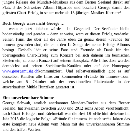
jüngste Release des Mundart-Musikers aus dem Berner Seeland direkt auf
Platz 3 der Schweizer Album-Hitparade und beschert George damit den
grössten Chart-Erfolg in seiner mehr als 15-jährigen Musiker-Karriere!
Doch George wäre nicht George …
… wenn er jetzt abheben würde – im Gegenteil. Der Seeländer bleibt
bodenständig und geerdet – denn er weiss, wem er diesen Erfolg verdankt:
Seinen Fans, die über all die Jahre eben zu genau diesen «Fründe für
immer» geworden sind, die er in den 12 Songs des neuen Erfolgs-Albums
besingt. Deshalb lädt er seine Fans und Freunde als Dank für den
überragenden Chart-Erfolg zum Konzert bei sich daheim im bernischen
Siselen ein, zu einem Konzert auf seinem Hausplatz. Alle Infos dazu werden
demnächst auf seinen Socialmedia-Kanälen oder auf der Homepage
www.georgemusig.ch
kommuniziert. Und selbstverständlich gibt es auf
denselben Kanälen alle Infos zur kommenden «Fründe für immer»-Tour,
welche am 5. Oktober mit der sensationellen Plattentaufe in der
ausverkauften Mühle Hunziken gestartet ist.
Eine unverkennbare Stimme
George Schwab, amtlich anerkannter Mundart-Rocker aus dem Berner
Seeland, hat zwischen zwischen 2003 und 2012 sechs Alben veröffentlicht;
nach Chart-Erfolgen und Edelmetall war die Best-Of «Hie bini deheim» im
Jahr 2015 die logische Folge. «Fründe für immer» ist nach sechs Jahren das
erste komplett neue Album vom Mann mit der unverkennnbaren Stimme
und den träfen Worten.