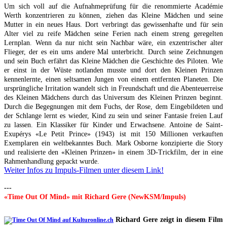
Um sich voll auf die Aufnahmeprüfung für die renommierte Académie
Werth konzentrieren zu können, ziehen das Kleine Mädchen und seine
Mutter in ein neues Haus. Dort verbringt das gewissenhafte und für sein
Alter viel zu reife Mädchen seine Ferien nach einem streng geregelten
Lernplan. Wenn da nur nicht sein Nachbar wäre, ein exzentrischer alter
Flieger, der es ein ums andere Mal unterbricht. Durch seine Zeichnungen
und sein Buch erfährt das Kleine Mädchen die Geschichte des Piloten. Wie
er einst in der Wüste notlanden musste und dort den Kleinen Prinzen
kennenlernte, einen seltsamen Jungen von einem entfernten Planeten. Die
ursprüngliche Irritation wandelt sich in Freundschaft und die Abenteuerreise
des Kleinen Mädchens durch das Universum des Kleinen Prinzen beginnt.
Durch die Begegnungen mit dem Fuchs, der Rose, dem Eingebildeten und
der Schlange lernt es wieder, Kind zu sein und seiner Fantasie freien Lauf
zu lassen. Ein Klassiker für Kinder und Erwachsene. Antoine de Saint-
Exupérys «Le Petit Prince» (1943) ist mit 150 Millionen verkauften
Exemplaren ein weltbekanntes Buch. Mark Osborne konzipierte die Story
und realisierte den «Kleinen Prinzen» in einem 3D-Trickfilm, der in eine
Rahmenhandlung gepackt wurde.
Weiter Infos zu Impuls-Filmen unter diesem Link!
---
«Time Out Of Mind» mit Richard Gere (NewKSM/Impuls)
Richard Gere zeigt in diesem Film