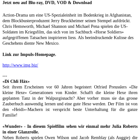
Jetzt neu auf Blu-ray, DVD, VOD & Download
Action-Drama um eine US-Spezialeinheit im Bodenkrieg in Afghanistan,
dem Blockbusterproduzent Jerry Bruckheimer seinen Stempel aufdrückt.
Chris Hemsworth, Michael Shannon und Michael Pena spielen die US-
Soldaten im Kriegsfilm, das sich von im Sachbuch «Horse Soldiers»
aufgegriffenen Tatsachen inspirieren liess. Als beeindruckende Kulisse des
Geschehens diente New Mexico.
Link zur Impuls-Homepage.
http://www.img.biz/
---
«Di Chli Häx»
Seit ihrem Erscheinen vor 60 Jahren begeistert Otfried Preusslers «Die
kleine Hexe» Generationen von Kinder. Schafft die kleine Hexe ihren
geplanten Tanz in der Walpurgisnacht? Aber vorher muss sie das grosse
Zauberbuch auswendig lernen und eine gute Hexe werden. Der Film ist von
den «Heidi»-Machern ist verspricht beste Unterhaltung für die ganze
Familie!
«Wunder» - In diesem Spielfilm sehen wir einmal mehr Julia Roberts
in einer Glanzrolle.
Neben Roberts spielen Owen Wilson und Jacob Remblay (als Auggie) die