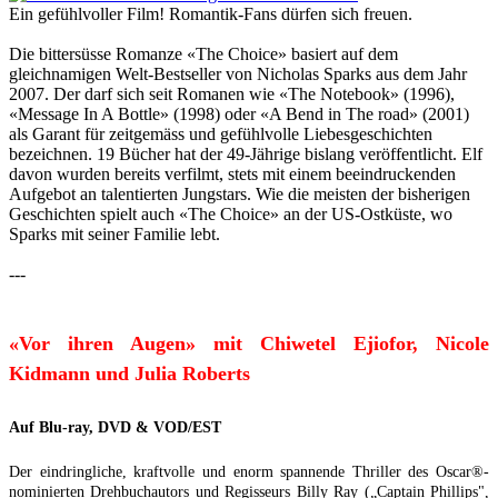
Ein gefühlvoller Film! Romantik-Fans dürfen sich freuen.
Die bittersüsse Romanze «The Choice» basiert auf dem
gleichnamigen Welt-Bestseller von Nicholas Sparks aus dem Jahr
2007. Der darf sich seit Romanen wie «The Notebook» (1996),
«Message In A Bottle» (1998) oder «A Bend in The road» (2001)
als Garant für zeitgemäss und gefühlvolle Liebesgeschichten
bezeichnen. 19 Bücher hat der 49-Jährige bislang veröffentlicht. Elf
davon wurden bereits verfilmt, stets mit einem beeindruckenden
Aufgebot an talentierten Jungstars. Wie die meisten der bisherigen
Geschichten spielt auch «The Choice» an der US-Ostküste, wo
Sparks mit seiner Familie lebt.
---
«Vor ihren Augen» mit Chiwetel Ejiofor, Nicole
Kidmann und Julia Roberts
Auf Blu-ray, DVD & VOD/EST
Der eindringliche, kraftvolle und enorm spannende Thriller des Oscar®-
nominierten Drehbuchautors und Regisseurs Billy Ray („Captain Phillips",