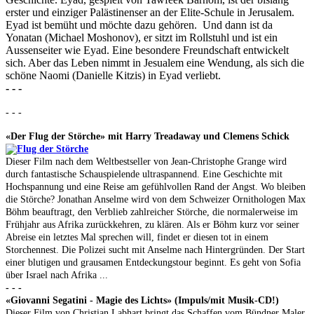
erster und einziger Palästinenser an der Elite-Schule in Jerusalem.
Eyad ist bemüht und möchte dazu gehören. Und dann ist da
Yonatan (Michael Moshonov), er sitzt im Rollstuhl und ist ein
Aussenseiter w
ie Eyad. Eine besondere Freundschaft entwickelt
sich. Aber das Leben nimmt in Jesualem eine Wendung, als sich die
schöne Naomi (Danielle Kitzis) in Eyad verliebt.
- - -
- - -
«Der Flug der Störche» mit Harry Treadaway und Clemens Schick
Dieser Film nach dem Weltbestseller von Jean-Christophe Grange wird
durch fantastische Schauspielende ultraspannend. Eine Geschichte mit
Hochspannung und eine Reise am gefühlvollen Rand der Angst. Wo bleiben
die Störche? Jonathan Anselme wird von dem Schweizer Ornithologen Max
Böhm beauftragt, den Verblieb zahlreicher Störche, die normalerweise im
Frühjahr aus Afrika zurückkehren, zu klären. Als er Böhm kurz vor seiner
Abreise ein letztes Mal sprechen will, findet er diesen tot in einem
Storchennest. Die Polizei sucht mit Anselme nach Hintergründen. Der Start
einer blutigen und grausamen Entdeckungstour beginnt. Es geht von Sofia
über Israel nach Afrika ...
- - -
«Giovanni Segatini - Magie des Lichts» (Impuls/mit Musik-CD!)
Dieser Film von Christian Labhart bringt das Schaffen vom Bündner Maler