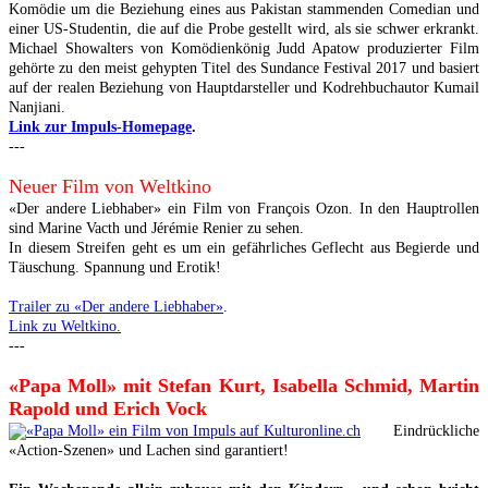
Komödie um die Beziehung eines aus Pakistan stammenden Comedian und
einer US-Studentin, die auf die Probe gestellt wird, als sie schwer erkrankt.
Michael Showalters von Komödienkönig Judd Apatow produzierter Film
gehörte zu den meist gehypten Titel des Sundance Festival 2017 und basiert
auf der realen Beziehung von Hauptdarsteller und Kodrehbuchautor Kumail
Nanjiani.
Link zur Impuls-Homepage
.
---
Neuer Film von Weltkino
«Der andere Liebhaber» ein Film von François Ozon. In den Hauptrollen
sind Marine Vacth und Jérémie Renier zu sehen.
In diesem Streifen geht es um ein gefährliches Geflecht aus Begierde und
Täuschung. Spannung und Erotik!
Trailer zu
«Der andere Liebhaber»
.
Link zu Weltkino.
---
«Papa Moll» mit Stefan Kurt, Isabella Schmid, Martin
Rapold und Erich Vock
Eindrückliche
«Action-Szenen» und Lachen sind garantiert!