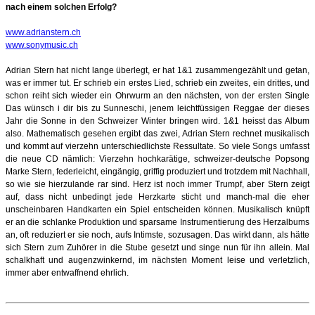
nach einem solchen Erfolg?
www.adrianstern.ch
www.sonymusic.ch
Adrian Stern hat nicht lange überlegt,
er hat
1&1
zusammengezählt und getan,
was er immer tut. Er schrieb ein erstes Lied, schrieb
ein zweites, ein drittes, und
schon reiht sich wieder ein Ohrwurm an den nächsten, von der
ersten Single
Das wünsch i dir
bis zu
Sunneschi
, jenem leichtfüssigen Reggae der dieses
Jahr die Sonne in den Schweizer Winter bringen wird.
1&1
heisst das Album
also. Mathematisch gesehen ergibt das zwei, Adrian Stern rechnet
musikalisch
und kommt auf vierzehn unterschiedlichste Ressultate.
So viele Songs umfasst
die neue CD nämlich: Vierzehn hochkarätige, schweizer
-
deutsche Popsong
Marke Stern,
federleicht, eingängig, griffig produziert und trotzdem mit Nachhall,
so wie sie hierzulande
rar sind. Herz ist noch immer Trumpf, aber Stern zeigt
auf, dass nicht unbedingt jede
Herzkarte sticht und manch
-
mal die eher
unscheinbaren Handkarten ein Spiel entscheiden
können. Musikalisch knüpft
er an die schlanke Produktion und sparsame Instrumentierung des
Herzalbums
an, oft reduziert er sie noch, aufs Intimste, sozusagen. Das wirkt dann, als hätte
sich Stern zum Zuhörer in die Stube gesetzt und singe nun für ihn allein. Mal
schalkhaft und
augenzwinkernd, im nächsten Moment leise und verletzlich,
immer aber entwaffnend ehrlich.