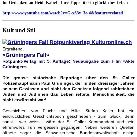
Im Gedenken an Heidi Kabel - Ihre Tipps für ein glückliches Leben
http://www.youtube.com/watch?v=G-xS3v_3e-4&feature=related
Kult und Stil
Ergreifend.
«Grüningers Fall»
Rotpunkt-Verlag mit 5. Auflage: Neuausgabe zum Film «Akte
Grüninger».
Die grosse historische Reportage über den St. Galler
Polizeihauptmann Paul Grüninger, der in den dreissiger Jahren
seinem Gewissen und nicht den Gesetzen folgend zahlreichen
Juden und Jüdinnen das Leben rettete. Menschlichkeit, die
nicht erwünscht war!
Geschichten von Flucht und Hilfe. Stefan Keller hat ein
eindrückliches Geschichtsbuch geschrieben - zum Glück, denn
sonst - wer weiss - wäre der St. Galler Kommandant und sein
ehrenvolles Tun vergessen gegangen. Neben weiteren Quellen
öffnete sogar die Schweizerische Bundesanwaltschaft einige