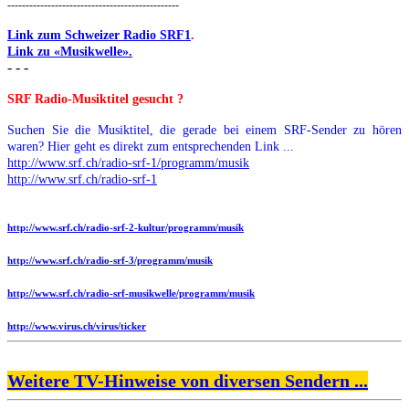
-----------------------------------------------
Link zum Schweizer Radio SRF1
.
Link zu «Musikwelle».
- - -
SRF Radio-Musiktitel gesucht ?
Suchen Sie die Musiktitel, die gerade bei einem SRF-Sender zu hören
waren? Hier geht es direkt zum entsprechenden Link ...
http://www.srf.ch/radio-srf-1/programm/musik
http://www.srf.ch/radio-srf-1
http://www.srf.ch/radio-srf-2-kultur/programm/musik
http://www.srf.ch/radio-srf-3/programm/musik
http://www.srf.ch/radio-srf-musikwelle/programm/musik
http://www.virus.ch/virus/ticker
Weitere TV-Hinweise von diversen Sendern ...