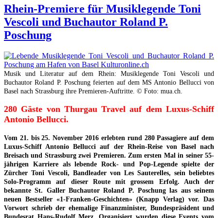
Rhein-Premiere für Musiklegende Toni
Vescoli und Buchautor Roland P.
Poschung
Musik und Literatur auf dem Rhein: Musiklegende Toni Vescoli und
Buchautor Roland P. Poschung feierten auf dem MS Antonio Bellucci von
Basel nach Strassburg ihre Premieren-Auftritte. © Foto: mua.ch.
280 Gäste von Thurgau Travel auf dem Luxus-Schiff
Antonio Bellucci.
Vom 21. bis 25. November 2016 erlebten rund 280 Passagiere auf dem
Luxus-Schiff Antonio Bellucci auf der Rhein-Reise von Basel nach
Breisach und Strassburg zwei Premieren. Zum ersten Mal in seiner 55-
jährigen Karriere als lebende Rock- und Pop-Legende spielte der
Zürcher Toni Vescoli, Bandleader von Les Sauterelles, sein beliebtes
Solo-Programm auf dieser Route mit grossem Erfolg. Auch der
bekannte St. Galler Buchautor Roland P. Poschung las aus seinem
neuen Bestseller «1-Franken-Geschichten» (Knapp Verlag) vor. Das
Vorwort schrieb der ehemalige Finanzminister, Bundespräsident und
Bundesrat Hans-Rudolf Merz. Organisiert wurden diese Events vom