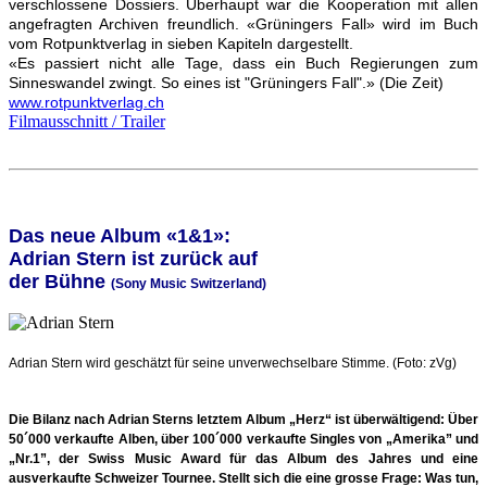
verschlossene Dossiers. Überhaupt war die Kooperation mit allen
angefragten Archiven freundlich. «Grüningers Fall» wird im Buch
vom Rotpunktverlag in sieben Kapiteln dargestellt.
«Es passiert nicht alle Tage, dass ein Buch Regierungen zum
Sinneswandel zwingt. So eines ist "Grüningers Fall".» (Die Zeit)
www.rotpunktverlag.ch
Filmausschnitt / Trailer
Das neue Album «1&1»:
Adrian Stern ist zurück auf
der Bühne
(Sony Music Switzerland)
Adrian Stern wird geschätzt für seine unverwechselbare Stimme. (Foto: zVg)
Die Bilanz nach Adrian Sterns letztem Album „Herz“ ist überwältigend: Über
50´000
verkaufte Alben, über 100´000 verkaufte Singles von „Amerika” und
„Nr.1”, der Swiss Music
Award für das Album des Jahres und eine
ausverkaufte Schweizer Tournee. Stellt sich die
eine grosse Frage: Was tun,