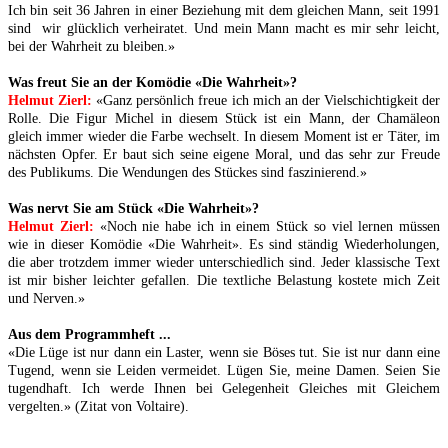
Ich bin seit 36 Jahren in einer Beziehung mit dem gleichen Mann, seit 1991
sind wir glücklich verheiratet. Und mein Mann macht es mir sehr leicht,
bei der Wahrheit zu bleiben.»
Was freut Sie an der Komödie «Die Wahrheit»?
Helmut Zierl:
«Ganz persönlich freue ich mich an der Vielschichtigkeit der
Rolle. Die Figur Michel in diesem Stück ist ein Mann, der Chamäleon
gleich immer wieder die Farbe wechselt. In diesem Moment ist er Täter, im
nächsten Opfer. Er baut sich seine eigene Moral, und das sehr zur Freude
des Publikums. Die Wendungen des Stückes sind faszinierend.»
Was nervt Sie am Stück «Die Wahrheit»?
Helmut Zierl:
«Noch nie habe ich in einem Stück so viel lernen müssen
wie in dieser Komödie «Die Wahrheit». Es sind ständig Wiederholungen,
die aber trotzdem immer wieder unterschiedlich sind. Jeder klassische Text
ist mir bisher leichter gefallen. Die textliche Belastung kostete mich Zeit
und Nerven.»
Aus dem Programmheft ...
«Die Lüge ist nur dann ein Laster, wenn sie Böses tut. Sie ist nur dann eine
Tugend, wenn sie Leiden vermeidet. Lügen Sie, meine Damen. Seien Sie
tugendhaft. Ich werde Ihnen bei Gelegenheit Gleiches mit Gleichem
vergelten.» (Zitat von Voltaire).