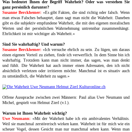
Was bedeutet Ihnen der Begriff Wahrheit? Oder was verstehen Sie
ganz persönlich darunter?
Susanne Berckhemer:
«Es gibt Fakten, die sind richtig oder falsch. Wenn
man etwas Falsches behauptet, dann sagt man nicht die Wahrheit. Daneben
gibt es die subjektiv empfundene Wahrheit, die mit den eigenen moralischen
Werten und der persönlichen Wahrnehmung untrennbar zusammenhängt.
Ehrlichkeit ist mir wichtiger als Wahrheit.»
Sind Sie wahrhaftig? Und warum?
Susanne Berckhemer:
«Ich versuche ehrlich zu sein. Zu lügen, um daraus
einen eigenen Vorteil zu ziehen, finde ich verwerflich. In dem Sinne bin ich
wahrhaftig. Trotzdem kann man nicht immer, das sagen, was man denkt
und fühlt. Die Wahrheit hat auch immer einen Adressaten, den ich nicht
absichtlich verletzen oder irritieren möchte. Manchmal ist es situativ auch
zu umständlich, die Wahrheit zu sagen.»
Offene Aussprache zwischen zwei Männern: Paul alias Uwe Neumann und
Michel, gespielt von Helmut Zierl (v.l.).
Warum ist Ihnen Wahrheit wichtig?
Uwe Neumann:
«Mit der Wahrheit habe ich ein ambivalentes Verhältnis.
Weil sie manchmal zerstörerisch wirken kann. Wahrheit ist für mich wie ein
scheuer Vogel, dessen Gesicht man nur manchmal sehen kann. Wenn man