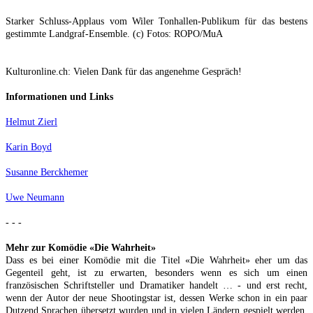
Starker Schluss-Applaus vom Wiler Tonhallen-Publikum für das bestens
gestimmte Landgraf-Ensemble. (c) Fotos: ROPO/MuA
Kulturonline.ch: Vielen Dank für das angenehme Gespräch!
Informationen und Links
Helmut Zierl
Karin Boyd
Susanne Berckhemer
Uwe Neumann
- - -
Mehr zur
Komödie «Die Wahrheit»
Dass es bei einer Komödie mit die Titel «Die Wahrheit» eher um das
Gegenteil geht, ist zu erwarten, besonders wenn es sich um einen
französischen Schriftsteller und Dramatiker handelt … - und erst recht,
wenn der Autor der neue Shootingstar ist, dessen Werke schon in ein paar
Dutzend Sprachen übersetzt wurden und in vielen Ländern gespielt werden.