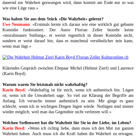
dauernd zur Wahrheit gezwungen wird, dann kommt am Ende nur so was
wie eine Lüge raus.»
Was haben Sie aus dem Stück «Die Wahrheit» gelernt?
Uwe Neumann
: «Erstmals lernte ich daraus wie eine wirklich gut gebaute
Komödie funktioniert. Der Autor Florian Zeller bezieht keine
«moralinsaure Stellung», er wertet eigentlich in dieser Komödie nicht,
sondern er weist darauf hin, dass es manchmal versöhnlicher sein kann,
wenn man lügt.»
Klärendes Gespräch zwischen Ehepaar Michel (Helmut Zierl) und Laurence
(Karin Boyd).
Warum waren Sie letztmals nicht wahrhaftig?
Karin Boyd:
«Wahrhaftig ist für mich, wenn ich authentisch bin. Lügen
ist, wenn ich die Unwahrheit sage. So viel zur Klärung der Begriffe am
Anfang. Ich versuche immer authentisch zu sein. Mir ginge es ganz
schlecht, wenn ich in wichtigen Dingen lügen würde. Notlügen sind immer
wieder möglich, weil man das Gegenüber nicht verletzen will.»
Welchen Stellenwert hat die Wahrheit für Sie in der Liebe, im Leben?
Karin Boyd:
«Wenn ich richtig liebe, dann muss ich den Mut zur ganzen
Wahrheit haben. Auch muss ich die Kraft haben die Wahrheit zu ertragen.