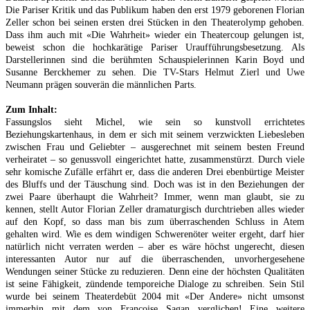
Die Pariser Kritik und das Publikum haben den erst 1979 geborenen Florian
Zeller schon bei seinen ersten drei Stücken in den Theaterolymp gehoben.
Dass ihm auch mit «Die Wahrheit» wieder ein Theatercoup gelungen ist,
beweist schon die hochkarätige Pariser Uraufführungsbesetzung. Als
Darstellerinnen sind die berühmten Schauspielerinnen Karin Boyd und
Susanne Berckhemer zu sehen. Die TV-Stars Helmut Zierl und Uwe
Neumann prägen souverän die männlichen Parts.
Zum Inhalt:
Fassungslos sieht Michel, wie sein so kunstvoll errichtetes
Beziehungskartenhaus, in dem er sich mit seinem verzwickten Liebesleben
zwischen Frau und Geliebter – ausgerechnet mit seinem besten Freund
verheiratet – so genussvoll eingerichtet hatte, zusammenstürzt. Durch viele
sehr komische Zufälle erfährt er, dass die anderen Drei ebenbürtige Meister
des Bluffs und der Täuschung sind. Doch was ist in den Beziehungen der
zwei Paare überhaupt die Wahrheit? Immer, wenn man glaubt, sie zu
kennen, stellt Autor Florian Zeller dramaturgisch durchtrieben alles wieder
auf den Kopf, so dass man bis zum überraschenden Schluss in Atem
gehalten wird. Wie es dem windigen Schwerenöter weiter ergeht, darf hier
natürlich nicht verraten werden – aber es wäre höchst ungerecht, diesen
interessanten Autor nur auf die überraschenden, unvorhergesehene
Wendungen seiner Stücke zu reduzieren. Denn eine der höchsten Qualitäten
ist seine Fähigkeit, zündende temporeiche Dialoge zu schreiben. Sein Stil
wurde bei seinem Theaterdebüt 2004 mit «Der Andere» nicht umsonst
immerhin mit dem von Françoise Sagan verglichen! Eine weitere