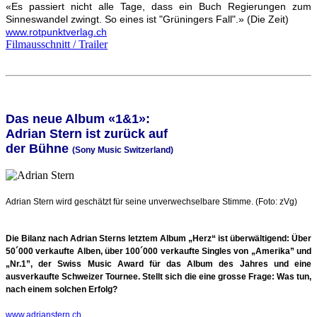
«Es passiert nicht alle Tage, dass ein Buch Regierungen zum
Sinneswandel zwingt. So eines ist "Grüningers Fall".» (Die Zeit)
www.rotpunktverlag.ch
Filmausschnitt / Trailer
Das neue Album «1&1»:
Adrian Stern ist zurück auf
der Bühne
(Sony Music Switzerland)
Adrian Stern wird geschätzt für seine unverwechselbare Stimme. (Foto: zVg)
Die Bilanz nach Adrian Sterns letztem Album „Herz“ ist überwältigend: Über
50´000
verkaufte Alben, über 100´000 verkaufte Singles von „Amerika” und
„Nr.1”, der Swiss Music
Award für das Album des Jahres und eine
ausverkaufte Schweizer Tournee. Stellt sich die
eine grosse Frage: Was tun,
nach einem solchen Erfolg?
www.adrianstern.ch