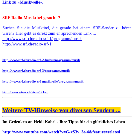
Link zu «Musikwelle».
- - -
SRF Radio-Musiktitel gesucht ?
Suchen Sie die Musiktitel, die gerade bei einem SRF-Sender zu hören
waren? Hier geht es direkt zum entsprechenden Link ...
http://www.srf.ch/radio-srf-1/programm/musik
http://www.srf.ch/radio-srf-1
http://www.srf.ch/radio-srf-2-kultur/programm/musik
http://www.srf.ch/radio-srf-3/programm/musik
http://www.srf.ch/radio-srf-musikwelle/programm/musik
http://www.virus.ch/virus/ticker
Weitere TV-Hinweise von diversen Sendern ...
Im Gedenken an Heidi Kabel - Ihre Tipps für ein glückliches Leben
http://www.youtube.com/watch?v=G-xS3v_3e-4&feature=related