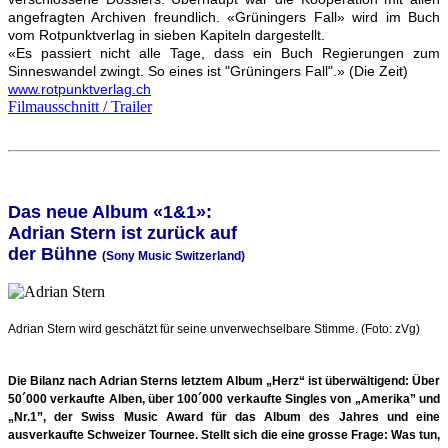
angefragten Archiven freundlich. «Grüningers Fall» wird im Buch
vom Rotpunktverlag in sieben Kapiteln dargestellt.
«Es passiert nicht alle Tage, dass ein Buch Regierungen zum
Sinneswandel zwingt. So eines ist "Grüningers Fall".» (Die Zeit)
www.rotpunktverlag.ch
Filmausschnitt / Trailer
Das neue Album «1&1»:
Adrian Stern ist zurück auf
der Bühne
(Sony Music Switzerland)
Adrian Stern wird geschätzt für seine unverwechselbare Stimme. (Foto: zVg)
Die Bilanz nach Adrian Sterns letztem Album „Herz“ ist überwältigend: Über
50´000
verkaufte Alben, über 100´000 verkaufte Singles von „Amerika” und
„Nr.1”, der Swiss Music
Award für das Album des Jahres und eine
ausverkaufte Schweizer Tournee. Stellt sich die
eine grosse Frage: Was tun,