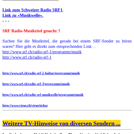
Link zum Schweizer Radio SRF1
.
Link zu «Musikwelle».
- - -
SRF Radio-Musiktitel gesucht ?
Suchen Sie die Musiktitel, die gerade bei einem SRF-Sender zu hören
waren? Hier geht es direkt zum entsprechenden Link ...
http://www.srf.ch/radio-srf-1/programm/musik
http://www.srf.ch/radio-srf-1
http://www.srf.ch/radio-srf-2-kultur/programm/musik
http://www.srf.ch/radio-srf-3/programm/musik
http://www.srf.ch/radio-srf-musikwelle/programm/musik
http://www.virus.ch/virus/ticker
Weitere TV-Hinweise von diversen Sendern ...