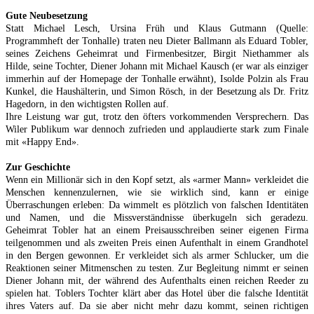
Gute Neubesetzung
Statt Michael Lesch, Ursina Früh und Klaus Gutmann (Quelle:
Programmheft der Tonhalle) traten neu Dieter Ballmann als Eduard Tobler,
seines Zeichens Geheimrat und Firmenbesitzer, Birgit Niethammer als
Hilde, seine Tochter, Diener Johann mit Michael Kausch (er war als einziger
immerhin auf der Homepage der Tonhalle erwähnt), Isolde Polzin als Frau
Kunkel, die Haushälterin, und Simon Rösch, in der Besetzung als Dr. Fritz
Hagedorn, in den wichtigsten Rollen auf.
Ihre Leistung war gut, trotz den öfters vorkommenden Versprechern. Das
Wiler Publikum war dennoch zufrieden und applaudierte stark zum Finale
mit «Happy End».
Zur Geschichte
Wenn ein Millionär sich in den Kopf setzt, als «armer Mann» verkleidet die
Menschen kennenzulernen, wie sie wirklich sind, kann er einige
Überraschungen erleben: Da wimmelt es plötzlich von falschen Identitäten
und Namen, und die Missverständnisse überkugeln sich geradezu.
Geheimrat Tobler hat an einem Preisausschreiben seiner eigenen Firma
teilgenommen und als zweiten Preis einen Aufenthalt in einem Grandhotel
in den Bergen gewonnen. Er verkleidet sich als armer Schlucker, um die
Reaktionen seiner Mitmenschen zu testen. Zur Begleitung nimmt er seinen
Diener Johann mit, der während des Aufenthalts einen reichen Reeder zu
spielen hat. Toblers Tochter klärt aber das Hotel über die falsche Identität
ihres Vaters auf. Da sie aber nicht mehr dazu kommt, seinen richtigen