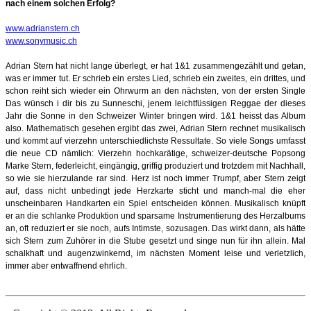
nach einem solchen Erfolg?
www.adrianstern.ch
www.sonymusic.ch
Adrian Stern hat nicht lange überlegt,
er hat
1&1
zusammengezählt und getan,
was er immer tut. Er schrieb ein erstes Lied, schrieb
ein zweites, ein drittes, und
schon reiht sich wieder ein Ohrwurm an den nächsten, von der
ersten Single
Das wünsch i dir
bis zu
Sunneschi
, jenem leichtfüssigen Reggae der dieses
Jahr die Sonne in den Schweizer Winter bringen wird.
1&1
heisst das Album
also. Mathematisch gesehen ergibt das zwei, Adrian Stern rechnet
musikalisch
und kommt auf vierzehn unterschiedlichste Ressultate.
So viele Songs umfasst
die neue CD nämlich: Vierzehn hochkarätige, schweizer
-
deutsche Popsong
Marke Stern,
federleicht, eingängig, griffig produziert und trotzdem mit Nachhall,
so wie sie hierzulande
rar sind. Herz ist noch immer Trumpf, aber Stern zeigt
auf, dass nicht unbedingt jede
Herzkarte sticht und manch
-
mal die eher
unscheinbaren Handkarten ein Spiel entscheiden
können. Musikalisch knüpft
er an die schlanke Produktion und sparsame Instrumentierung des
Herzalbums
an, oft reduziert er sie noch, aufs Intimste, sozusagen. Das wirkt dann, als hätte
sich Stern zum Zuhörer in die Stube gesetzt und singe nun für ihn allein. Mal
schalkhaft und
augenzwinkernd, im nächsten Moment leise und verletzlich,
immer aber entwaffnend ehrlich.