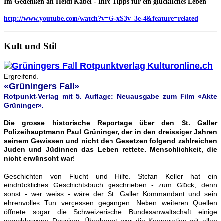
Im Gedenken an Heidi Kabel - Ihre Tipps für ein glückliches Leben
http://www.youtube.com/watch?v=G-xS3v_3e-4&feature=related
Kult und Stil
Ergreifend.
«Grüningers Fall»
Rotpunkt-Verlag mit 5. Auflage: Neuausgabe zum Film «Akte
Grüninger».
Die grosse historische Reportage über den St. Galler
Polizeihauptmann Paul Grüninger, der in den dreissiger Jahren
seinem Gewissen und nicht den Gesetzen folgend zahlreichen
Juden und Jüdinnen das Leben rettete. Menschlichkeit, die
nicht erwünscht war!
Geschichten von Flucht und Hilfe. Stefan Keller hat ein
eindrückliches Geschichtsbuch geschrieben - zum Glück, denn
sonst - wer weiss - wäre der St. Galler Kommandant und sein
ehrenvolles Tun vergessen gegangen. Neben weiteren Quellen
öffnete sogar die Schweizerische Bundesanwaltschaft einige
verschlossene Dossiers. Überhaupt war die Kooperation mit allen