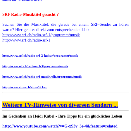
- - -
SRF Radio-Musiktitel gesucht ?
Suchen Sie die Musiktitel, die gerade bei einem SRF-Sender zu hören
waren? Hier geht es direkt zum entsprechenden Link ...
http://www.srf.ch/radio-srf-1/programm/musik
http://www.srf.ch/radio-srf-1
http://www.srf.ch/radio-srf-2-kultur/programm/musik
http://www.srf.ch/radio-srf-3/programm/musik
http://www.srf.ch/radio-srf-musikwelle/programm/musik
http://www.virus.ch/virus/ticker
Weitere TV-Hinweise von diversen Sendern ...
Im Gedenken an Heidi Kabel - Ihre Tipps für ein glückliches Leben
http://www.youtube.com/watch?v=G-xS3v_3e-4&feature=related