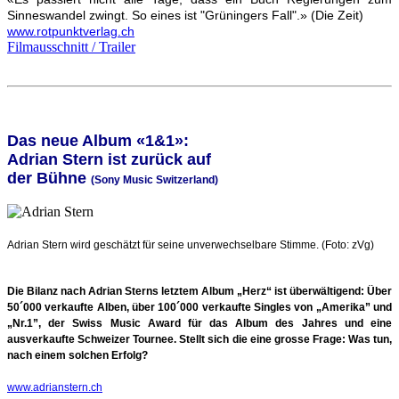
Sinneswandel zwingt. So eines ist "Grüningers Fall".» (Die Zeit)
www.rotpunktverlag.ch
Filmausschnitt / Trailer
Das neue Album «1&1»:
Adrian Stern ist zurück auf
der Bühne
(Sony Music Switzerland)
Adrian Stern wird geschätzt für seine unverwechselbare Stimme. (Foto: zVg)
Die Bilanz nach Adrian Sterns letztem Album „Herz“ ist überwältigend: Über
50´000
verkaufte Alben, über 100´000 verkaufte Singles von „Amerika” und
„Nr.1”, der Swiss Music
Award für das Album des Jahres und eine
ausverkaufte Schweizer Tournee. Stellt sich die
eine grosse Frage: Was tun,
nach einem solchen Erfolg?
www.adrianstern.ch