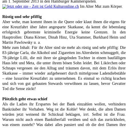
am 1. September 2013 in den Hamburger Kammerspielen.
Im Alter Mut zum Körper.
Rüstig und sehr pfiffig
Aber wehe, man kommt ihnen in die Quere oder klaut ihnen die eigens für
eine Kreuzfahrt über Jahre angesparte Skatkasse, da kennt die lebenslang
erfolgreich gebremste kriminelle Energie keine Grenzen. In den
Hauptrollen: Diana Körner, Dinah Hinz, Uta Stammer, Burkhard Heim und
Martin Pawlowsky u. a.
Mehr zum Inhalt: Für ihr Alter sind sie mehr als rüstig und sehr pfiffig: Die
83-jährige Carla, die Alkohol und Zigaretten ins Altersheim schmuggelt, die
78-jährige Lilli, die mit ihrer sie gängelnden Tochter in einem baufälligen
Haus lebt und Meta, die unter ihrem bösen Sohn leidet. Bei Likörchen oder
Schnaps vergessen sie den Alltag und träumen davon, mit dem Erlös ihrer
Skatkasse – immer wieder aufgebessert durch mittelgrosse Ladendiebstähle
– eine luxuriöse Kreuzfahrt zu unternehmen. Es einmal so richtig krachen
und sich von gut gebauten Stewards verwöhnen zu lassen, bevor Gevatter
Tod die Sense zückt!
Plötzlich geht etwas schief
Als die Ladies ihr Erspartes bei der Bank einzahlen wollen, verhindern
Bankräuber ihr Vorhaben. Weg ist die Kohle! Wer denkt, die alten Damen
würden jetzt weinend ihr Schicksal beklagen, irrt. Selbst ist die Frau.
Warum nicht auch einen Banküberfall verüben und sich das zurückholen,
was einem zusteht? Was dabei alles passiert und ob die drei Damen ihre