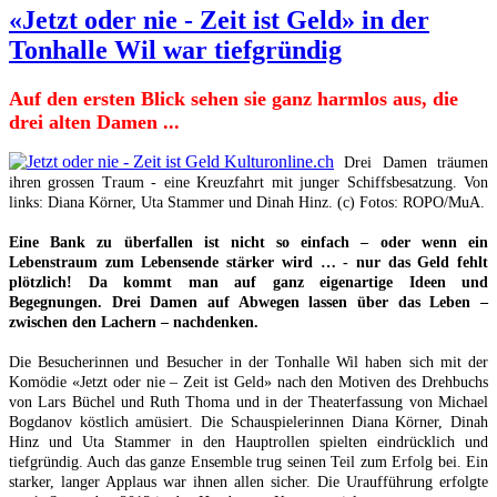
«Jetzt oder nie - Zeit ist Geld» in der
Tonhalle Wil war tiefgründig
Auf den ersten Blick sehen sie ganz harmlos aus, die
drei alten Damen ...
Drei Damen träumen
ihren grossen Traum - eine Kreuzfahrt mit junger Schiffsbesatzung. Von
links: Diana Körner, Uta Stammer und Dinah Hinz. (c) Fotos: ROPO/MuA.
Eine Bank zu überfallen ist nicht so einfach – oder wenn ein
Lebenstraum zum Lebensende stärker wird … - nur das Geld fehlt
plötzlich! Da kommt man auf ganz eigenartige Ideen und
Begegnungen. Drei Damen auf Abwegen lassen über das Leben –
zwischen den Lachern – nachdenken.
Die Besucherinnen und Besucher in der Tonhalle Wil haben sich mit der
Komödie «Jetzt oder nie – Zeit ist Geld» nach den Motiven des Drehbuchs
von Lars Büchel und Ruth Thoma und in der Theaterfassung von Michael
Bogdanov köstlich amüsiert. Die Schauspielerinnen Diana Körner, Dinah
Hinz und Uta Stammer in den Hauptrollen spielten eindrücklich und
tiefgründig. Auch das ganze Ensemble trug seinen Teil zum Erfolg bei. Ein
starker, langer Applaus war ihnen allen sicher. Die Uraufführung erfolgte