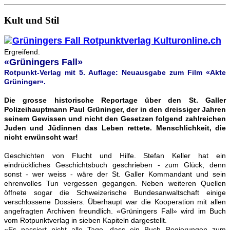
Kult und Stil
Ergreifend.
«Grüningers Fall»
Rotpunkt-Verlag mit 5. Auflage: Neuausgabe zum Film «Akte
Grüninger».
Die grosse historische Reportage über den St. Galler
Polizeihauptmann Paul Grüninger, der in den dreissiger Jahren
seinem Gewissen und nicht den Gesetzen folgend zahlreichen
Juden und Jüdinnen das Leben rettete. Menschlichkeit, die
nicht erwünscht war!
Geschichten von Flucht und Hilfe. Stefan Keller hat ein
eindrückliches Geschichtsbuch geschrieben - zum Glück, denn
sonst - wer weiss - wäre der St. Galler Kommandant und sein
ehrenvolles Tun vergessen gegangen. Neben weiteren Quellen
öffnete sogar die Schweizerische Bundesanwaltschaft einige
verschlossene Dossiers. Überhaupt war die Kooperation mit allen
angefragten Archiven freundlich. «Grüningers Fall» wird im Buch
vom Rotpunktverlag in sieben Kapiteln dargestellt.
«Es passiert nicht alle Tage, dass ein Buch Regierungen zum