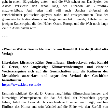
geht in einem Bürgerkrieg unter – und die Welt schaut zu. Das Syrien der
Assads versuchte sich schon lang, den Libanon als «Provinz»
einzuverleiben. Auf jeden Fall will auch Baschar al-Assad als
entscheidender politischer «player» wahr- und ernstgenommen. Dass der
grosssyrische Nationalismus zu lange unterschätzt wurde, führte zu der
jetzigen Katastrophe, die den Nahen Osten, Europa und die Welt noch lange
Zeit in Atem halten wird.
- - -
«Wie das Wetter Geschichte macht» von Ronald D. Gerste (Klett-Cotta
Verlag)
Hitzejahre, klirrende Kälte, Sturmfluten: Eindrucksvoll zeigt Ronald
D. Gerste, wie langfristige Klimaveränderungen und einzelne
Wetterereignisse sich auf die Gesellschaften und die Kulturen der
Menschheit auswirkten und sogar den Verlauf der Geschichte
beeinflussten.
https://www.klett-cotta.de
Erstmals schildert Ronald D. Gerste langfristige Klimaschwankungen und
kurzzeitige Wetterepisoden, die das Schicksal der Menschheit geprägt
haben, führt die Leser durch verschiedene Epochen und zeigt, welchen
Einfluss das Klima und sein Wandel auf die Blüte wie den Zerfall von