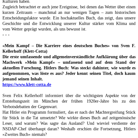
Kulturen haben.
Zugleich betrachtet er auch jene Ereignisse, bei denen das Wetter über einen
kurzen Zeitraum – manchmal an nur wenigen Tagen – zum historischen
Entscheidungsfaktor wurde. Ein hochaktuelles Buch, das zeigt, dass unsere
Geschichte und die Entwicklung unserer Kultur stärker vom Klima und
vom Wetter geprägt wurden, als uns bewusst ist.
- - -
«Mein Kampf – Die Karriere eines deutschen Buches» von Sven F.
Kellerhoff (Klett-Cotta)
Die erste umfassende und allgemeinverständliche Aufklärung über das
Machwerk »Mein Kampf« – umfassend und auf dem Stand der
aktuellen Forschung. Hitlers Buch: Was steckt dahinter, wie wurde es
aufgenommen, was löste es aus? Jeder kennt seinen Titel, doch kaum
jemand seinen Inhalt.
https://www.klett-cotta.de
Sven Felix Kellerhoff informiert über die wichtigsten Aspekte von der
Entstehungszeit im München der frühen 1920er-Jahre bis zu den
Verbotsdebatten der Gegenwart.
Hat Hitler ein Programm formuliert, das er nach der Machtergreifung Stück
für Stück in die Tat umsetzte? Wie wirkte dieses Buch auf zeitgenössische
Leser, und warum? Was sagte das Ausland? Und wieviel verdiente der
NSDAP-Chef überhaupt daran? Weshalb erschien die Fortsetzung, Hitlers
»Zweites Buch« niemals?