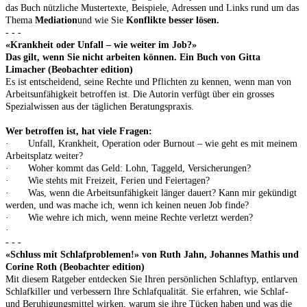
das Buch nützliche Mustertexte, Beispiele, Adressen und Links rund um das
Thema
Mediation
und wie Sie
Konflikte besser lösen.
- - -
«Krankheit oder Unfall – wie weiter im Job?»
Das gilt, wenn Sie nicht arbeiten können. Ein Buch von Gitta
Limacher (Beobachter edition)
Es ist entscheidend, seine Rechte und Pflichten zu kennen, wenn man von
Arbeitsunfähigkeit betroffen ist. Die Autorin verfügt über ein grosses
Spezialwissen aus der täglichen Beratungspraxis.
Wer betroffen ist, hat viele Fragen:
· Unfall, Krankheit, Operation oder Burnout – wie geht es mit meinem
Arbeitsplatz weiter?
· Woher kommt das Geld: Lohn, Taggeld, Versicherungen?
· Wie stehts mit Freizeit, Ferien und Feiertagen?
· Was, wenn die Arbeitsunfähigkeit länger dauert? Kann mir gekündigt
werden, und was mache ich, wenn ich keinen neuen Job finde?
· Wie wehre ich mich, wenn meine Rechte verletzt werden?
·
- - -
«Schluss mit Schlafproblemen!» von Ruth Jahn, Johannes Mathis und
Corine Roth (Beobachter edition)
Mit diesem Ratgeber entdecken Sie Ihren persönlichen Schlaftyp, entlarven
Schlafkiller und verbessern Ihre Schlafqualität. Sie erfahren, wie Schlaf-
und Beruhigungsmittel wirken, warum sie ihre Tücken haben und was die