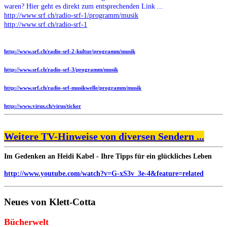
waren? Hier geht es direkt zum entsprechenden Link ...
http://www.srf.ch/radio-srf-1/programm/musik
http://www.srf.ch/radio-srf-1
http://www.srf.ch/radio-srf-2-kultur/programm/musik
http://www.srf.ch/radio-srf-3/programm/musik
http://www.srf.ch/radio-srf-musikwelle/programm/musik
http://www.virus.ch/virus/ticker
Weitere TV-Hinweise von diversen Sendern ...
Im Gedenken an Heidi Kabel - Ihre Tipps für ein glückliches Leben
http://www.youtube.com/watch?v=G-xS3v_3e-4&feature=related
Neues von Klett-Cotta
Bücherwelt