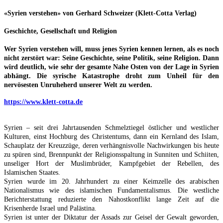
«Syrien verstehen» von Gerhard Schweizer (Klett-Cotta Verlag)
Geschichte, Gesellschaft und Religion
Wer Syrien verstehen will, muss jenes Syrien kennen lernen, als es noch
nicht zerstört war: Seine Geschichte, seine Politik, seine Religion. Dann
wird deutlich, wie sehr der gesamte Nahe Osten von der Lage in Syrien
abhängt. Die syrische Katastrophe droht zum Unheil für den
nervösesten Unruheherd unserer Welt zu werden.
https://www.klett-cotta.de
Syrien – seit drei Jahrtausenden Schmelztiegel östlicher und westlicher
Kulturen, einst Hochburg des Christentums, dann ein Kernland des Islam,
Schauplatz der Kreuzzüge, deren verhängnisvolle Nachwirkungen bis heute
zu spüren sind, Brennpunkt der Religionsspaltung in Sunniten und Schiiten,
unseliger Hort der Muslimbrüder, Kampfgebiet der Rebellen, des
Islamischen Staates.
Syrien wurde im 20. Jahrhundert zu einer Keimzelle des arabischen
Nationalismus wie des islamischen Fundamentalismus. Die westliche
Berichterstattung reduzierte den Nahostkonflikt lange Zeit auf die
Krisenherde Israel und Palästina.
Syrien ist unter der Diktatur der Assads zur Geisel der Gewalt geworden,