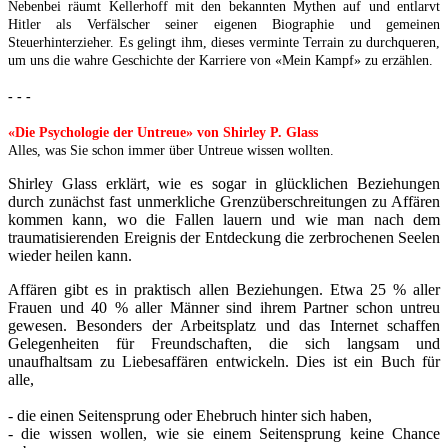
Nebenbei räumt Kellerhoff mit den bekannten Mythen auf und entlarvt
Hitler als Verfälscher seiner eigenen Biographie und gemeinen
Steuerhinterzieher. Es gelingt ihm, dieses verminte Terrain zu durchqueren,
um uns die wahre Geschichte der Karriere von «Mein Kampf» zu erzählen.
- - -
«Die Psychologie der Untreue» von Shirley P. Glass
Alles, was Sie schon immer über Untreue wissen wollten.
Shirley Glass erklärt, wie es sogar in glücklichen Beziehungen
durch zunächst fast unmerkliche Grenzüberschreitungen zu Affären
kommen kann, wo die Fallen lauern und wie man nach dem
traumatisierenden Ereignis der Entdeckung die zerbrochenen Seelen
wieder heilen kann.
Affären gibt es in praktisch allen Beziehungen. Etwa 25 % aller
Frauen und 40 % aller Männer sind ihrem Partner schon untreu
gewesen. Besonders der Arbeitsplatz und das Internet schaffen
Gelegenheiten für Freundschaften, die sich langsam und
unaufhaltsam zu Liebesaffären entwickeln. Dies ist ein Buch für
alle,
- die einen Seitensprung oder Ehebruch hinter sich haben,
- die wissen wollen, wie sie einem Seitensprung keine Chance