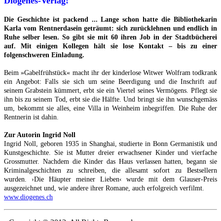
Diogenes-Verlag!
Die Geschichte ist packend ... Lange schon hatte die Bibliothekarin
Karla vom Rentnerdasein geträumt: sich zurücklehnen und endlich in
Ruhe selber lesen. So gibt sie mit 60 ihren Job in der Stadtbücherei
auf. Mit einigen Kollegen hält sie lose Kontakt – bis zu einer
folgenschweren Einladung.
Beim »Gabelfrühstück« macht ihr der kinderlose Witwer Wolfram todkrank
ein Angebot: Falls sie sich um seine Beerdigung und die Inschrift auf
seinem Grabstein kümmert, erbt sie ein Viertel seines Vermögens. Pflegt sie
ihn bis zu seinem Tod, erbt sie die Hälfte. Und bringt sie ihn wunschgemäss
um, bekommt sie alles, eine Villa in Weinheim inbegriffen. Die Ruhe der
Rentnerin ist dahin.
Zur Autorin Ingrid Noll
Ingrid Noll, geboren 1935 in Shanghai, studierte in Bonn Germanistik und
Kunstgeschichte. Sie ist Mutter dreier erwachsener Kinder und vierfache
Grossmutter. Nachdem die Kinder das Haus verlassen hatten, begann sie
Kriminalgeschichten zu schreiben, die allesamt sofort zu Bestsellern
wurden. ›Die Häupter meiner Lieben‹ wurde mit dem Glauser-Preis
ausgezeichnet und, wie andere ihrer Romane, auch erfolgreich verfilmt.
www.diogenes.ch