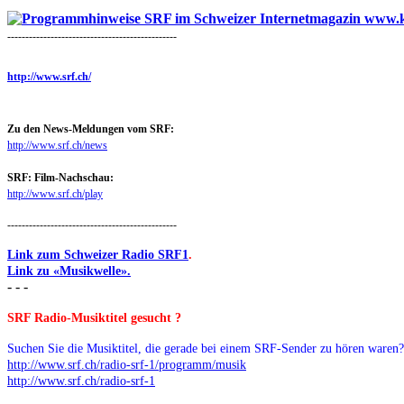
-----------------------------------------------
http://www.srf.ch/
Zu den News-Meldungen vom SRF:
http://www.srf.ch/news
SRF: Film-Nachschau:
http://www.srf.ch/play
-----------------------------------------------
Link zum Schweizer Radio SRF1
.
Link zu «Musikwelle».
- - -
SRF Radio-Musiktitel gesucht ?
Suchen Sie die Musiktitel, die gerade bei einem SRF-Sender zu hören waren? 
http://www.srf.ch/radio-srf-1/programm/musik
http://www.srf.ch/radio-srf-1