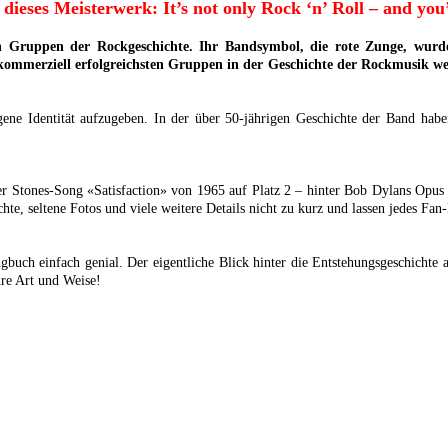
n dieses Meisterwerk:
It’s not only Rock ‘n’ Roll – and you’l
sten Gruppen der Rockgeschichte. Ihr Bandsymbol, die rote Zunge, wur
 kommerziell erfolgreichsten Gruppen in der Geschichte der Rockmusik w
igene Identität aufzugeben. In der über 50-jährigen Geschichte der Band ha
er Stones-Song «Satisfaction» von 1965 auf Platz 2 – hinter Bob Dylans Opus 
e, seltene Fotos und viele weitere Details nicht zu kurz und lassen jedes Fan
gbuch einfach genial. Der eigentliche Blick hinter die Entstehungsgeschichte 
hre Art und Weise!