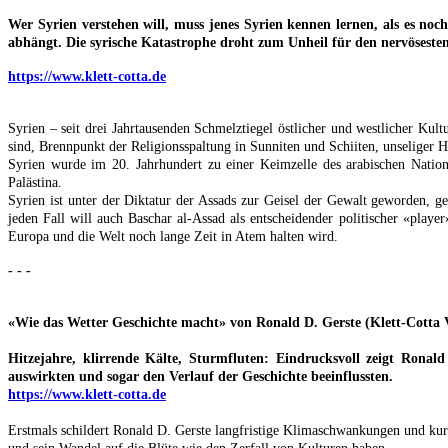
Wer Syrien verstehen will, muss jenes Syrien kennen lernen, als es noch
abhängt. Die syrische Katastrophe droht zum Unheil für den nervösest
https://www.klett-cotta.de
Syrien – seit drei Jahrtausenden Schmelztiegel östlicher und westlicher Ku
sind, Brennpunkt der Religionsspaltung in Sunniten und Schiiten, unseliger 
Syrien wurde im 20. Jahrhundert zu einer Keimzelle des arabischen Nationa
Palästina.
Syrien ist unter der Diktatur der Assads zur Geisel der Gewalt geworden, g
jeden Fall will auch Baschar al-Assad als entscheidender politischer «play
Europa und die Welt noch lange Zeit in Atem halten wird.
- - -
«Wie das Wetter Geschichte macht» von Ronald D. Gerste (Klett-Cotta 
Hitzejahre, klirrende Kälte, Sturmfluten: Eindrucksvoll zeigt Ronal
auswirkten und sogar den Verlauf der Geschichte beeinflussten.
https://www.klett-cotta.de
Erstmals schildert Ronald D. Gerste langfristige Klimaschwankungen und kurz