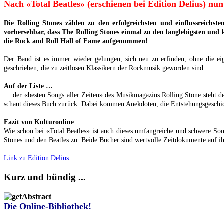
Nach «Total Beatles» (erschienen bei Edition Delius) nu
Die Rolling Stones zählen zu den erfolgreichsten und einflussreich
vorhersehbar, dass The Rolling Stones einmal zu den langlebigsten und
die Rock and Roll Hall of Fame aufgenommen!
Der Band ist es immer wieder gelungen, sich neu zu erfinden, ohne die e
geschrieben, die zu zeitlosen Klassikern der Rockmusik geworden sind.
Auf der Liste …
… der «besten Songs aller Zeiten» des Musikmagazins Rolling Stone steht d
schaut dieses Buch zurück. Dabei kommen Anekdoten, die Entstehungsgeschicht
Fazit von Kulturonline
Wie schon bei «Total Beatles» ist auch dieses umfangreiche und schwere Son
Stones und den Beatles zu. Beide Bücher sind wertvolle Zeitdokumente auf i
Link zu Edition Delius
.
Kurz und bündig ...
Die Online-Bibliothek!