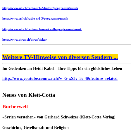
http://www.srf.ch/radio-srf-2-kultur/programm/musik
http://www.srf.ch/radio-srf-3/programm/musik
http://www.srf.ch/radio-srf-musikwelle/programm/musik
http://www.virus.ch/virus/ticker
Weitere TV-Hinweise von diversen Sendern ...
Im Gedenken an Heidi Kabel - Ihre Tipps für ein glückliches Leben
http://www.youtube.com/watch?v=G-xS3v_3e-4&feature=related
Neues von Klett-Cotta
Bücherwelt
«Syrien verstehen» von Gerhard Schweizer (Klett-Cotta Verlag)
Geschichte, Gesellschaft und Religion