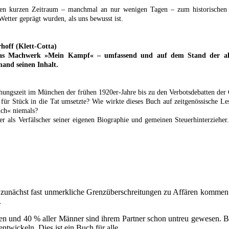
einen kurzen Zeitraum – manchmal an nur wenigen Tagen – zum historischen E
tter geprägt wurden, als uns bewusst ist.
hoff (Klett-Cotta)
 das Machwerk »Mein Kampf« – umfassend und auf dem Stand der aktu
mand seinen Inhalt.
tehungszeit im München der frühen 1920er-Jahre bis zu den Verbotsdebatten der
 für Stück in die Tat umsetzte? Wie wirkte dieses Buch auf zeitgenössische
uch« niemals?
r als Verfälscher seiner eigenen Biographie und gemeinen Steuerhinterzieher
ch zunächst fast unmerkliche Grenzüberschreitungen zu Affären komme
.
uen und 40 % aller Männer sind ihrem Partner schon untreu gewesen. Be
twickeln. Dies ist ein Buch für alle,