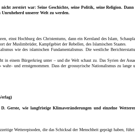
 nicht zerstört war: Seine Geschichte, seine Politik, seine Religion. Da
en Unruheherd unserer Welt zu werden.
lturen, einst Hochburg des Christentums, dann ein Kernland des Islam, Schaup
Hort der Muslimbrüder, Kampfgebiet der Rebellen, des Islamischen Staates.
lismus wie des islamischen Fundamentalismus. Die westliche Berichterstattu
eht in einem Bürgerkrieg unter – und die Welt schaut zu. Das Syrien der Assa
er» wahr- und ernstgenommen. Dass der grosssyrische Nationalismus zu lange u
Verlag)
d D. Gerste, wie langfristige Klimaveränderungen und einzelne Wetterer
zeitige Wetterepisoden, die das Schicksal der Menschheit geprägt haben, führ