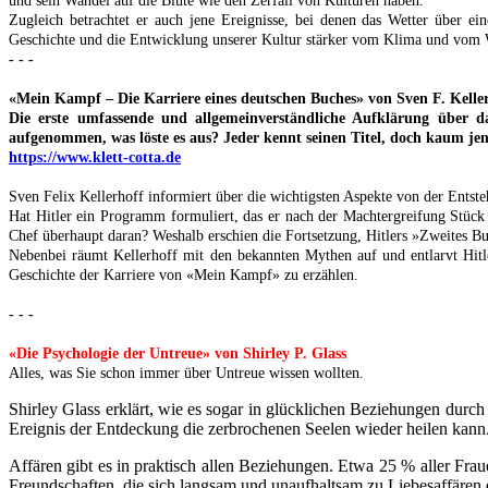
und sein Wandel auf die Blüte wie den Zerfall von Kulturen haben.
Zugleich betrachtet er auch jene Ereignisse, bei denen das Wetter über 
Geschichte und die Entwicklung unserer Kultur stärker vom Klima und vom We
- - -
«Mein Kampf – Die Karriere eines deutschen Buches» von Sven F. Keller
Die erste umfassende und allgemeinverständliche Aufklärung über
aufgenommen, was löste es aus? Jeder kennt seinen Titel, doch kaum je
https://www.klett-cotta.de
Sven Felix Kellerhoff informiert über die wichtigsten Aspekte von der Ents
Hat Hitler ein Programm formuliert, das er nach der Machtergreifung Stück
Chef überhaupt daran? Weshalb erschien die Fortsetzung, Hitlers »Zweites B
Nebenbei räumt Kellerhoff mit den bekannten Mythen auf und entlarvt Hitle
Geschichte der Karriere von «Mein Kampf» zu erzählen.
- - -
«Die Psychologie der Untreue» von Shirley P. Glass
Alles, was Sie schon immer über Untreue wissen wollten.
Shirley Glass erklärt, wie es sogar in glücklichen Beziehungen dur
Ereignis der Entdeckung die zerbrochenen Seelen wieder heilen kann
Affären gibt es in praktisch allen Beziehungen. Etwa 25 % aller Fra
Freundschaften, die sich langsam und unaufhaltsam zu Liebesaffären en