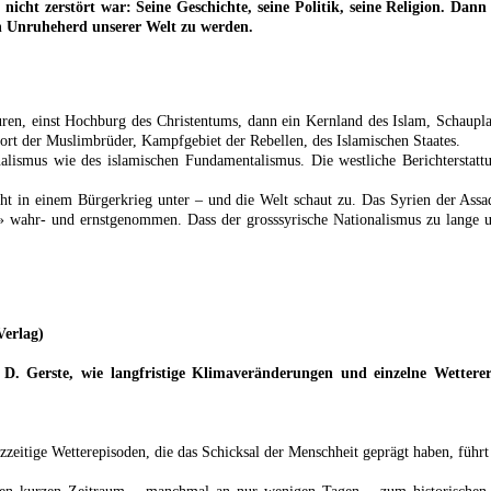
 nicht zerstört war: Seine Geschichte, seine Politik, seine Religion. Da
en Unruheherd unserer Welt zu werden.
lturen, einst Hochburg des Christentums, dann ein Kernland des Islam, Schaup
Hort der Muslimbrüder, Kampfgebiet der Rebellen, des Islamischen Staates.
lismus wie des islamischen Fundamentalismus. Die westliche Berichterstattu
eht in einem Bürgerkrieg unter – und die Welt schaut zu. Das Syrien der Assa
er» wahr- und ernstgenommen. Dass der grosssyrische Nationalismus zu lange u
Verlag)
d D. Gerste, wie langfristige Klimaveränderungen und einzelne Wetterer
zeitige Wetterepisoden, die das Schicksal der Menschheit geprägt haben, führ