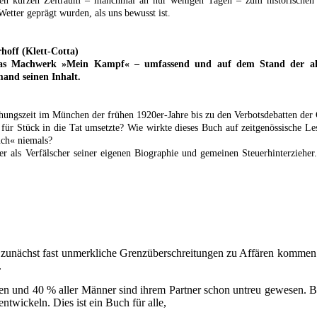
einen kurzen Zeitraum – manchmal an nur wenigen Tagen – zum historischen E
tter geprägt wurden, als uns bewusst ist.
hoff (Klett-Cotta)
 das Machwerk »Mein Kampf« – umfassend und auf dem Stand der aktu
mand seinen Inhalt.
tehungszeit im München der frühen 1920er-Jahre bis zu den Verbotsdebatten der
 für Stück in die Tat umsetzte? Wie wirkte dieses Buch auf zeitgenössische
uch« niemals?
r als Verfälscher seiner eigenen Biographie und gemeinen Steuerhinterzieher
ch zunächst fast unmerkliche Grenzüberschreitungen zu Affären komme
.
uen und 40 % aller Männer sind ihrem Partner schon untreu gewesen. Be
twickeln. Dies ist ein Buch für alle,