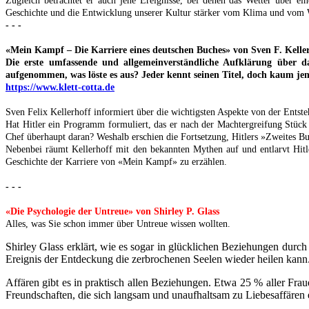
Zugleich betrachtet er auch jene Ereignisse, bei denen das Wetter über 
Geschichte und die Entwicklung unserer Kultur stärker vom Klima und vom We
- - -
«Mein Kampf – Die Karriere eines deutschen Buches» von Sven F. Keller
Die erste umfassende und allgemeinverständliche Aufklärung über
aufgenommen, was löste es aus? Jeder kennt seinen Titel, doch kaum je
https://www.klett-cotta.de
Sven Felix Kellerhoff informiert über die wichtigsten Aspekte von der Ents
Hat Hitler ein Programm formuliert, das er nach der Machtergreifung Stück
Chef überhaupt daran? Weshalb erschien die Fortsetzung, Hitlers »Zweites B
Nebenbei räumt Kellerhoff mit den bekannten Mythen auf und entlarvt Hitle
Geschichte der Karriere von «Mein Kampf» zu erzählen.
- - -
«Die Psychologie der Untreue» von Shirley P. Glass
Alles, was Sie schon immer über Untreue wissen wollten.
Shirley Glass erklärt, wie es sogar in glücklichen Beziehungen dur
Ereignis der Entdeckung die zerbrochenen Seelen wieder heilen kann
Affären gibt es in praktisch allen Beziehungen. Etwa 25 % aller Fra
Freundschaften, die sich langsam und unaufhaltsam zu Liebesaffären en