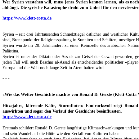
Wer Syrien verstehen will, muss jenes Syrien kennen lernen, als es noch
abhängt. Die syrische Katastrophe droht zum Unheil für den nervösest
https://www.klett-cotta.de
Syrien – seit drei Jahrtausenden Schmelztiegel östlicher und westlicher Ku
sind, Brennpunkt der Religionsspaltung in Sunniten und Schiiten, unseliger 
Syrien wurde im 20. Jahrhundert zu einer Keimzelle des arabischen Nationa
Palästina.
Syrien ist unter der Diktatur der Assads zur Geisel der Gewalt geworden, g
jeden Fall will auch Baschar al-Assad als entscheidender politischer «play
Europa und die Welt noch lange Zeit in Atem halten wird.
- - -
«Wie das Wetter Geschichte macht» von Ronald D. Gerste (Klett-Cotta 
Hitzejahre, klirrende Kälte, Sturmfluten: Eindrucksvoll zeigt Ronal
auswirkten und sogar den Verlauf der Geschichte beeinflussten.
https://www.klett-cotta.de
Erstmals schildert Ronald D. Gerste langfristige Klimaschwankungen und kurz
und sein Wandel auf die Blüte wie den Zerfall von Kulturen haben.