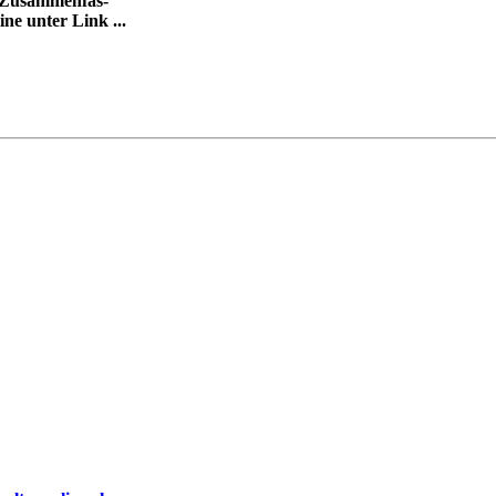
h-Zusammenfas-
ne unter Link ...