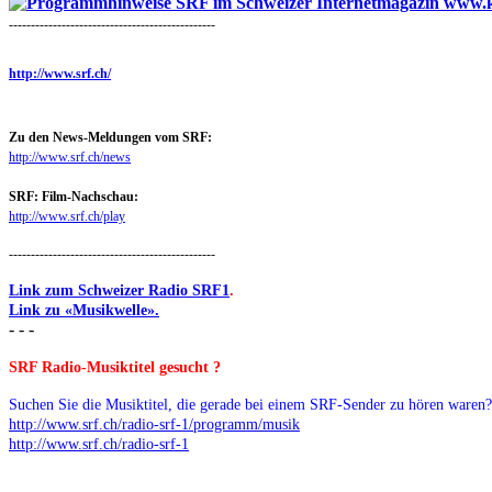
-----------------------------------------------
http://www.srf.ch/
Zu den News-Meldungen vom SRF:
http://www.srf.ch/news
SRF: Film-Nachschau:
http://www.srf.ch/play
-----------------------------------------------
Link zum Schweizer Radio SRF1
.
Link zu «Musikwelle».
- - -
SRF Radio-Musiktitel gesucht ?
Suchen Sie die Musiktitel, die gerade bei einem SRF-Sender zu hören waren? 
http://www.srf.ch/radio-srf-1/programm/musik
http://www.srf.ch/radio-srf-1