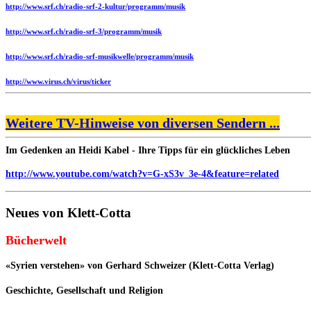
http://www.srf.ch/radio-srf-2-kultur/programm/musik
http://www.srf.ch/radio-srf-3/programm/musik
http://www.srf.ch/radio-srf-musikwelle/programm/musik
http://www.virus.ch/virus/ticker
Weitere TV-Hinweise von diversen Sendern ...
Im Gedenken an Heidi Kabel - Ihre Tipps für ein glückliches Leben
http://www.youtube.com/watch?v=G-xS3v_3e-4&feature=related
Neues von Klett-Cotta
Bücherwelt
«Syrien verstehen» von Gerhard Schweizer (Klett-Cotta Verlag)
Geschichte, Gesellschaft und Religion