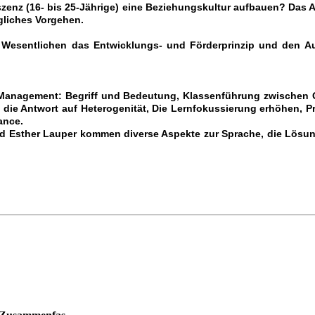
eszenz (16- bis 25-Jährige) eine Beziehungskultur aufbauen? Das
gliches Vorgehen.
 Wesentlichen das Entwicklungs- und Förderprinzip und den Au
oom Management: Begriff und Bedeutung, Klassenführung zwisch
 – die Antwort auf Heterogenität, Die Lernfokussierung erhöhen,
ance.
nd Esther Lauper kommen diverse Aspekte zur Sprache, die Lösun