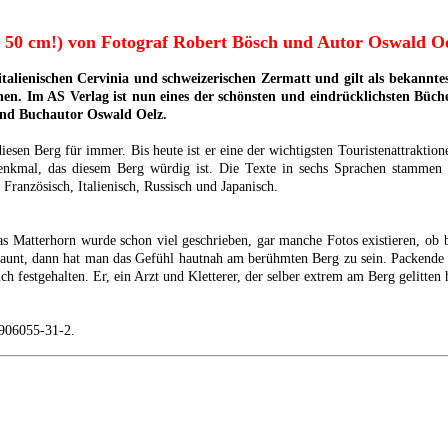
 50 cm!) von Fotograf Robert Bösch und Autor Oswald Oe
lienischen Cervinia und schweizerischen Zermatt und gilt als bekanntest
en. Im AS Verlag ist nun eines der schönsten und eindrücklichsten Bücher
und Buchautor Oswald Oelz.
iesen Berg für immer. Bis heute ist er eine der wichtigsten Touristenattrakti
Denkmal, das diesem Berg würdig ist. Die Texte in sechs Sprachen stammen 
Französisch, Italienisch, Russisch und Japanisch.
das Matterhorn wurde schon viel geschrieben, gar manche Fotos existieren, o
taunt, dann hat man das Gefühl hautnah am berühmten Berg zu sein. Packende
h festgehalten. Er, ein Arzt und Kletterer, der selber extrem am Berg gelitten 
-906055-31-2.