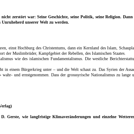
 nicht zerstört war: Seine Geschichte, seine Politik, seine Religion. Da
en Unruheherd unserer Welt zu werden.
lturen, einst Hochburg des Christentums, dann ein Kernland des Islam, Schaup
Hort der Muslimbrüder, Kampfgebiet der Rebellen, des Islamischen Staates.
lismus wie des islamischen Fundamentalismus. Die westliche Berichterstattu
eht in einem Bürgerkrieg unter – und die Welt schaut zu. Das Syrien der Assa
er» wahr- und ernstgenommen. Dass der grosssyrische Nationalismus zu lange u
Verlag)
d D. Gerste, wie langfristige Klimaveränderungen und einzelne Wetterer