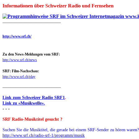
Informationen über Schweizer Radio und Fernsehen
-----------------------------------------------
http://www.srf.ch/
Zu den News-Meldungen vom SRF:
http://www.srf.ch/news
SRF: Film-Nachschau:
http://www.srf.ch/play
-----------------------------------------------
Link zum Schweizer Radio SRF1
.
Link zu «Musikwelle».
- - -
SRF Radio-Musiktitel gesucht ?
Suchen Sie die Musiktitel, die gerade bei einem SRF-Sender zu hören waren? 
http://www.srf.ch/radio-srf-1/programm/musik