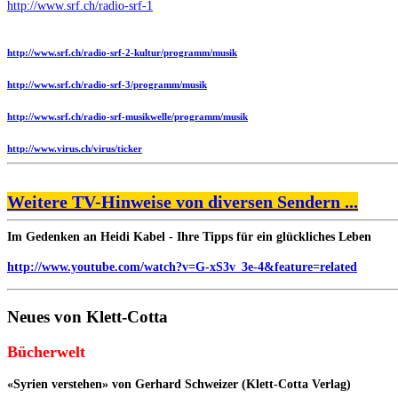
http://www.srf.ch/radio-srf-1
http://www.srf.ch/radio-srf-2-kultur/programm/musik
http://www.srf.ch/radio-srf-3/programm/musik
http://www.srf.ch/radio-srf-musikwelle/programm/musik
http://www.virus.ch/virus/ticker
Weitere TV-Hinweise von diversen Sendern ...
Im Gedenken an Heidi Kabel - Ihre Tipps für ein glückliches Leben
http://www.youtube.com/watch?v=G-xS3v_3e-4&feature=related
Neues von Klett-Cotta
Bücherwelt
«Syrien verstehen» von Gerhard Schweizer (Klett-Cotta Verlag)