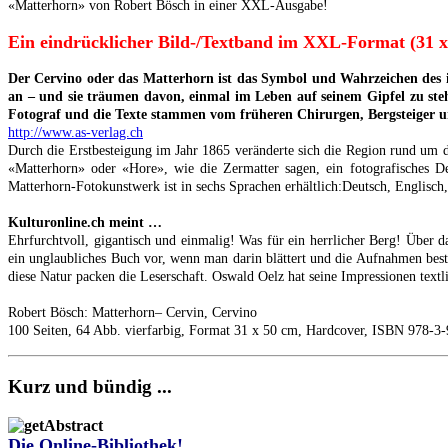
«Matterhorn» von Robert Bösch in einer XXL-Ausgabe!
Ein eindrücklicher Bild-/Textband im XXL-Format (31 x
Der Cervino oder das Matterhorn ist das Symbol und Wahrzeichen des ita
an – und sie träumen davon, einmal im Leben auf seinem Gipfel zu steh
Fotograf und die Texte stammen vom früheren Chirurgen, Bergsteiger 
http://www.as-verlag.ch
Durch die Erstbesteigung im Jahr 1865 veränderte sich die Region rund um d
«Matterhorn» oder «Hore», wie die Zermatter sagen, ein fotografisches 
Matterhorn-Fotokunstwerk ist in sechs Sprachen erhältlich:Deutsch, Englisch, 
Kulturonline.ch meint …
Ehrfurchtvoll, gigantisch und einmalig! Was für ein herrlicher Berg! Über 
ein unglaubliches Buch vor, wenn man darin blättert und die Aufnahmen bes
diese Natur packen die Leserschaft. Oswald Oelz hat seine Impressionen textlic
Robert Bösch: Matterhorn– Cervin, Cervino
100 Seiten, 64 Abb. vierfarbig, Format 31 x 50 cm, Hardcover, ISBN 978-3
Kurz und bündig ...
Die Online-Bibliothek!