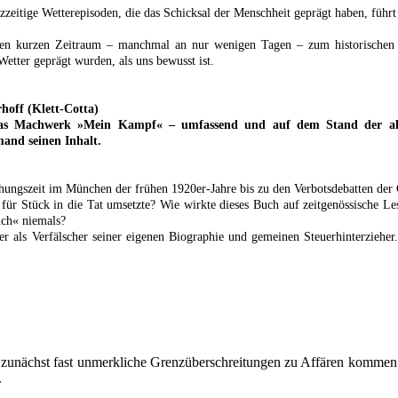
zeitige Wetterepisoden, die das Schicksal der Menschheit geprägt haben, führ
einen kurzen Zeitraum – manchmal an nur wenigen Tagen – zum historischen E
tter geprägt wurden, als uns bewusst ist.
hoff (Klett-Cotta)
 das Machwerk »Mein Kampf« – umfassend und auf dem Stand der aktu
mand seinen Inhalt.
tehungszeit im München der frühen 1920er-Jahre bis zu den Verbotsdebatten der
 für Stück in die Tat umsetzte? Wie wirkte dieses Buch auf zeitgenössische
uch« niemals?
r als Verfälscher seiner eigenen Biographie und gemeinen Steuerhinterzieher
ch zunächst fast unmerkliche Grenzüberschreitungen zu Affären komme
.