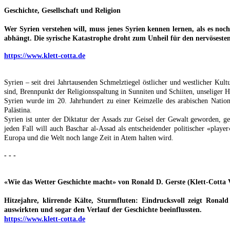
Geschichte, Gesellschaft und Religion
Wer Syrien verstehen will, muss jenes Syrien kennen lernen, als es noch
abhängt. Die syrische Katastrophe droht zum Unheil für den nervösest
https://www.klett-cotta.de
Syrien – seit drei Jahrtausenden Schmelztiegel östlicher und westlicher Ku
sind, Brennpunkt der Religionsspaltung in Sunniten und Schiiten, unseliger 
Syrien wurde im 20. Jahrhundert zu einer Keimzelle des arabischen Nationa
Palästina.
Syrien ist unter der Diktatur der Assads zur Geisel der Gewalt geworden, g
jeden Fall will auch Baschar al-Assad als entscheidender politischer «play
Europa und die Welt noch lange Zeit in Atem halten wird.
- - -
«Wie das Wetter Geschichte macht» von Ronald D. Gerste (Klett-Cotta 
Hitzejahre, klirrende Kälte, Sturmfluten: Eindrucksvoll zeigt Ronal
auswirkten und sogar den Verlauf der Geschichte beeinflussten.
https://www.klett-cotta.de