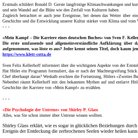
Erstmals schildert Ronald D. Gerste langfristige Klimaschwankungen und kurz
und sein Wandel auf die Blüte wie den Zerfall von Kulturen haben.
Zugleich betrachtet er auch jene Ereignisse, bei denen das Wetter über 
Geschichte und die Entwicklung unserer Kultur stärker vom Klima und vom We
- - -
«Mein Kampf – Die Karriere eines deutschen Buches» von Sven F. Keller
Die erste umfassende und allgemeinverständliche Aufklärung über
aufgenommen, was löste es aus? Jeder kennt seinen Titel, doch kaum je
https://www.klett-cotta.de
Sven Felix Kellerhoff informiert über die wichtigsten Aspekte von der Ents
Hat Hitler ein Programm formuliert, das er nach der Machtergreifung Stück
Chef überhaupt daran? Weshalb erschien die Fortsetzung, Hitlers »Zweites B
Nebenbei räumt Kellerhoff mit den bekannten Mythen auf und entlarvt Hitle
Geschichte der Karriere von «Mein Kampf» zu erzählen.
- - -
«Die Psychologie der Untreue» von Shirley P. Glass
Alles, was Sie schon immer über Untreue wissen wollten.
Shirley Glass erklärt, wie es sogar in glücklichen Beziehungen dur
Ereignis der Entdeckung die zerbrochenen Seelen wieder heilen kann