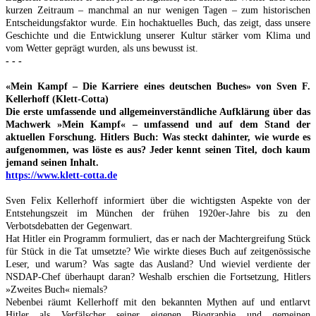
kurzen Zeitraum – manchmal an nur wenigen Tagen – zum historischen
Entscheidungsfaktor wurde. Ein hochaktuelles Buch, das zeigt, dass unsere
Geschichte und die Entwicklung unserer Kultur stärker vom Klima und
vom Wetter geprägt wurden, als uns bewusst ist.
- - -
«Mein Kampf – Die Karriere eines deutschen Buches» von Sven F.
Kellerhoff (Klett-Cotta)
Die erste umfassende und allgemeinverständliche Aufklärung über das
Machwerk »Mein Kampf« – umfassend und auf dem Stand der
aktuellen Forschung. Hitlers Buch: Was steckt dahinter, wie wurde es
aufgenommen, was löste es aus? Jeder kennt seinen Titel, doch kaum
jemand seinen Inhalt.
https://www.klett-cotta.de
Sven Felix Kellerhoff informiert über die wichtigsten Aspekte von der
Entstehungszeit im München der frühen 1920er-Jahre bis zu den
Verbotsdebatten der Gegenwart.
Hat Hitler ein Programm formuliert, das er nach der Machtergreifung Stück
für Stück in die Tat umsetzte? Wie wirkte dieses Buch auf zeitgenössische
Leser, und warum? Was sagte das Ausland? Und wieviel verdiente der
NSDAP-Chef überhaupt daran? Weshalb erschien die Fortsetzung, Hitlers
»Zweites Buch« niemals?
Nebenbei räumt Kellerhoff mit den bekannten Mythen auf und entlarvt
Hitler als Verfälscher seiner eigenen Biographie und gemeinen