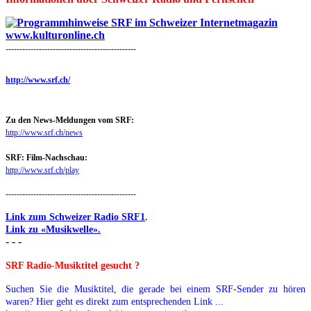
-----------------------------------------------
http://www.srf.ch/
Zu den News-Meldungen vom SRF:
http://www.srf.ch/news
SRF: Film-Nachschau:
http://www.srf.ch/play
-----------------------------------------------
Link zum Schweizer Radio SRF1
.
Link zu «Musikwelle».
- - -
SRF Radio-Musiktitel gesucht ?
Suchen Sie die Musiktitel, die gerade bei einem SRF-Sender zu hören
waren? Hier geht es direkt zum entsprechenden Link ...