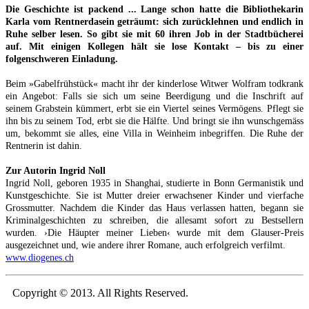
Die Geschichte ist packend ... Lange schon hatte die Bibliothekarin
Karla vom Rentnerdasein geträumt: sich zurücklehnen und endlich in
Ruhe selber lesen. So gibt sie mit 60 ihren Job in der Stadtbücherei
auf. Mit einigen Kollegen hält sie lose Kontakt – bis zu einer
folgenschweren Einladung.
Beim »Gabelfrühstück« macht ihr der kinderlose Witwer Wolfram todkrank
ein Angebot: Falls sie sich um seine Beerdigung und die Inschrift auf
seinem Grabstein kümmert, erbt sie ein Viertel seines Vermögens. Pflegt sie
ihn bis zu seinem Tod, erbt sie die Hälfte. Und bringt sie ihn wunschgemäss
um, bekommt sie alles, eine Villa in Weinheim inbegriffen. Die Ruhe der
Rentnerin ist dahin.
Zur Autorin Ingrid Noll
Ingrid Noll, geboren 1935 in Shanghai, studierte in Bonn Germanistik und
Kunstgeschichte. Sie ist Mutter dreier erwachsener Kinder und vierfache
Grossmutter. Nachdem die Kinder das Haus verlassen hatten, begann sie
Kriminalgeschichten zu schreiben, die allesamt sofort zu Bestsellern
wurden. ›Die Häupter meiner Lieben‹ wurde mit dem Glauser-Preis
ausgezeichnet und, wie andere ihrer Romane, auch erfolgreich verfilmt.
www.diogenes.ch
Copyright © 2013. All Rights Reserved.