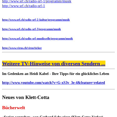
http://www.srf.ch/radio-srf-1/programm/musik
http://www.srf.ch/radio-srf-1
http://www.srf.ch/radio-srf-2-kultur/programm/musik
http://www.srf.ch/radio-srf-3/programm/musik
http://www.srf.ch/radio-srf-musikwelle/programm/musik
http://www.virus.ch/virus/ticker
Weitere TV-Hinweise von diversen Sendern ...
Im Gedenken an Heidi Kabel - Ihre Tipps für ein glückliches Leben
http://www.youtube.com/watch?v=G-xS3v_3e-4&feature=related
Neues von Klett-Cotta
Bücherwelt