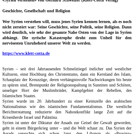
«Syrien verstehen» von Gerhard Schweizer (Klett-Cotta Verlag)
Geschichte, Gesellschaft und Religion
Wer Syrien verstehen will, muss jenes Syrien kennen lernen, als es noch
nicht zerstört war: Seine Geschichte, seine Politik, seine Religion. Dann
wird deutlich, wie sehr der gesamte Nahe Osten von der Lage in Syrien
abhängt. Die syrische Katastrophe droht zum Unheil für den
nervösesten Unruheherd unserer Welt zu werden.
https://www.klett-cotta.de
Syrien – seit drei Jahrtausenden Schmelztiegel östlicher und westlicher
Kulturen, einst Hochburg des Christentums, dann ein Kernland des Islam,
Schauplatz der Kreuzzüge, deren verhängnisvolle Nachwirkungen bis heute
zu spüren sind, Brennpunkt der Religionsspaltung in Sunniten und Schiiten,
unseliger Hort der Muslimbrüder, Kampfgebiet der Rebellen, des
Islamischen Staates.
Syrien wurde im 20. Jahrhundert zu einer Keimzelle des arabischen
Nationalismus wie des islamischen Fundamentalismus. Die westliche
Berichterstattung reduzierte den Nahostkonflikt lange Zeit auf die
Krisenherde Israel und Palästina.
Syrien ist unter der Diktatur der Assads zur Geisel der Gewalt geworden,
geht in einem Bürgerkrieg unter – und die Welt schaut zu. Das Syrien der
Assads versuchte sich schon lang, den Libanon als «Provinz»