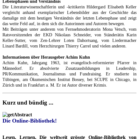
Lebensphasen und Verständnis
Die Literaturwissenschaftlerin und -kritikerin Hildergard Elisabeth Keller
vergleicht anhand exemplarischer Lebensbilder aus der Geschichte das
damalige mit dem heutigen Verständnis der letzten Lebensphase und zeigt
das weite Feld auf, in dem sich die Autorinnen und Autoren bewegen.
Mit Beiträgen unter anderem von Fernsehmoderatorin Mona Vetsch, vom
Ratsvorsitzenden der EKD Nikolaus Schneider, von Ständerätin Karin
Keller-Sutter, vom Zen-Lehrer Loten Dahortsang, vom Liedermacher
Linard Bardill, vom Herzchirurgen Thierry Carrel und vielen anderen.
Informationen über Herausgeber Achim Kuhn
Achim Kuhn, Jahrgang 1963, ist evangelisch-reformierter Pfarrer in
Männedorf. Er absolvierte Zusatzausbildungen in Leadership,
PR/Kommunikation, Journalismus und Fundraising. Er studierte in
Tübingen, am Ökumenischen Institut Bossey, bei SCUPE in Chicago, in
Zürich und in Frankfurt a. M. Er ist Autor diverser Krimis.
Kurz und bündig ...
Die Online-Bibliothek!
Lesen. Lernen. Die weltweit grösste Online-Bibliothek von