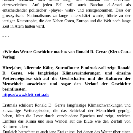
einzuverleiben. Auf jeden Fall will auch Baschar al-Assad als
entscheidender politischer «player» wahr- und ernstgenommen. Dass der
grosssyrische Nationalismus zu lange unterschätzt wurde, führte zu der
jetzigen Katastrophe, die den Nahen Osten, Europa und die Welt noch lange
Zeit in Atem halten wird.
- - -
«Wie das Wetter Geschichte macht» von Ronald D. Gerste (Klett-Cotta
Verlag)
Hitzejahre, klirrende Kälte, Sturmfluten: Eindrucksvoll zeigt Ronald
D. Gerste, wie langfristige Klimaveränderungen und einzelne
Wetterereignisse sich auf die Gesellschaften und die Kulturen der
Menschheit auswirkten und sogar den Verlauf der Geschichte
beeinflussten.
https://www.klett-cotta.de
Erstmals schildert Ronald D. Gerste langfristige Klimaschwankungen und
kurzzeitige Wetterepisoden, die das Schicksal der Menschheit geprägt
haben, führt die Leser durch verschiedene Epochen und zeigt, welchen
Einfluss das Klima und sein Wandel auf die Blüte wie den Zerfall von
Kulturen haben.
Zugleich betrachtet er auch jene Ereignisse, bei denen das Wetter über einen