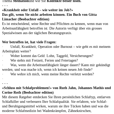
Thema
Mediation
und wie Sie
Konflikte besser lösen.
- - -
«Krankheit oder Unfall – wie weiter im Job?»
Das gilt, wenn Sie nicht arbeiten können. Ein Buch von Gitta
Limacher (Beobachter edition)
Es ist entscheidend, seine Rechte und Pflichten zu kennen, wenn man von
Arbeitsunfähigkeit betroffen ist. Die Autorin verfügt über ein grosses
Spezialwissen aus der täglichen Beratungspraxis.
Wer betroffen ist, hat viele Fragen:
· Unfall, Krankheit, Operation oder Burnout – wie geht es mit meinem
Arbeitsplatz weiter?
· Woher kommt das Geld: Lohn, Taggeld, Versicherungen?
· Wie stehts mit Freizeit, Ferien und Feiertagen?
· Was, wenn die Arbeitsunfähigkeit länger dauert? Kann mir gekündigt
werden, und was mache ich, wenn ich keinen neuen Job finde?
· Wie wehre ich mich, wenn meine Rechte verletzt werden?
·
- - -
«Schluss mit Schlafproblemen!» von Ruth Jahn, Johannes Mathis und
Corine Roth (Beobachter edition)
Mit diesem Ratgeber entdecken Sie Ihren persönlichen Schlaftyp, entlarven
Schlafkiller und verbessern Ihre Schlafqualität. Sie erfahren, wie Schlaf-
und Beruhigungsmittel wirken, warum sie ihre Tücken haben und was die
moderne Schlafmedizin bei Wadenkrämpfen, Zähneknirschen,