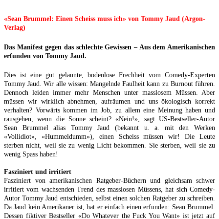
«Sean Brummel: Einen Scheiss muss ich» von Tommy Jaud (Argon-
Verlag)
Das Manifest gegen das schlechte Gewissen – Aus dem Amerikanischen
erfunden von Tommy Jaud.
Dies ist eine gut gelaunte, bodenlose Frechheit vom Comedy-Experten
Tommy Jaud. Wir alle wissen: Mangelnde Faulheit kann zu Burnout führen.
Dennoch leiden immer mehr Menschen unter masslosem Müssen. Aber
müssen wir wirklich abnehmen, aufräumen und uns ökologisch korrekt
verhalten? Vorwärts kommen im Job, zu allem eine Meinung haben und
rausgehen, wenn die Sonne scheint? «Nein!», sagt US-Bestseller-Autor
Sean Brummel alias Tommy Jaud (bekannt u. a. mit den Werken
«Vollidiot», «Hummeldumm»), einen Scheiss müssen wir! Die Leute
sterben nicht, weil sie zu wenig Licht bekommen. Sie sterben, weil sie zu
wenig Spass haben!
Fasziniert und irritiert
Fasziniert von amerikanischen Ratgeber-Büchern und gleichsam schwer
irritiert vom wachsenden Trend des masslosen Müssens, hat sich Comedy-
Autor Tommy Jaud entschieden, selbst einen solchen Ratgeber zu schreiben.
Da Jaud kein Amerikaner ist, hat er einfach einen erfunden: Sean Brummel.
Dessen fiktiver Bestseller «Do Whatever the Fuck You Want» ist jetzt auf