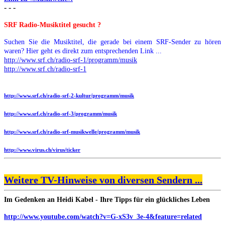
- - -
SRF Radio-Musiktitel gesucht ?
Suchen Sie die Musiktitel, die gerade bei einem SRF-Sender zu hören
waren? Hier geht es direkt zum entsprechenden Link ...
http://www.srf.ch/radio-srf-1/programm/musik
http://www.srf.ch/radio-srf-1
http://www.srf.ch/radio-srf-2-kultur/programm/musik
http://www.srf.ch/radio-srf-3/programm/musik
http://www.srf.ch/radio-srf-musikwelle/programm/musik
http://www.virus.ch/virus/ticker
Weitere TV-Hinweise von diversen Sendern ...
Im Gedenken an Heidi Kabel - Ihre Tipps für ein glückliches Leben
http://www.youtube.com/watch?v=G-xS3v_3e-4&feature=related