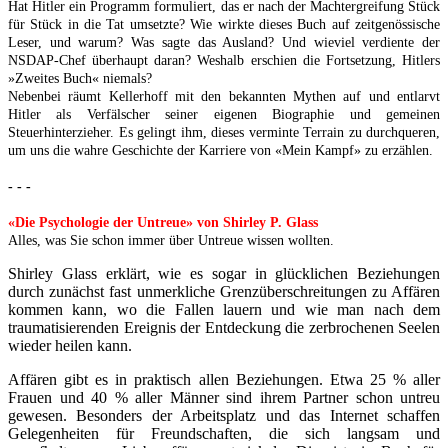
Hat Hitler ein Programm formuliert, das er nach der Machtergreifung Stück
für Stück in die Tat umsetzte? Wie wirkte dieses Buch auf zeitgenössische
Leser, und warum? Was sagte das Ausland? Und wieviel verdiente der
NSDAP-Chef überhaupt daran? Weshalb erschien die Fortsetzung, Hitlers
»Zweites Buch« niemals?
Nebenbei räumt Kellerhoff mit den bekannten Mythen auf und entlarvt
Hitler als Verfälscher seiner eigenen Biographie und gemeinen
Steuerhinterzieher. Es gelingt ihm, dieses verminte Terrain zu durchqueren,
um uns die wahre Geschichte der Karriere von «Mein Kampf» zu erzählen.
- - -
«Die Psychologie der Untreue» von Shirley P. Glass
Alles, was Sie schon immer über Untreue wissen wollten.
Shirley Glass erklärt, wie es sogar in glücklichen Beziehungen
durch zunächst fast unmerkliche Grenzüberschreitungen zu Affären
kommen kann, wo die Fallen lauern und wie man nach dem
traumatisierenden Ereignis der Entdeckung die zerbrochenen Seelen
wieder heilen kann.
Affären gibt es in praktisch allen Beziehungen. Etwa 25 % aller
Frauen und 40 % aller Männer sind ihrem Partner schon untreu
gewesen. Besonders der Arbeitsplatz und das Internet schaffen
Gelegenheiten für Freundschaften, die sich langsam und