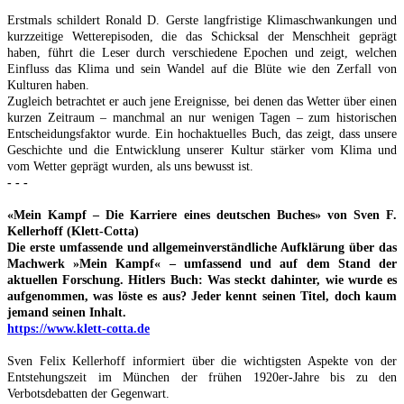
Erstmals schildert Ronald D. Gerste langfristige Klimaschwankungen und
kurzzeitige Wetterepisoden, die das Schicksal der Menschheit geprägt
haben, führt die Leser durch verschiedene Epochen und zeigt, welchen
Einfluss das Klima und sein Wandel auf die Blüte wie den Zerfall von
Kulturen haben.
Zugleich betrachtet er auch jene Ereignisse, bei denen das Wetter über einen
kurzen Zeitraum – manchmal an nur wenigen Tagen – zum historischen
Entscheidungsfaktor wurde. Ein hochaktuelles Buch, das zeigt, dass unsere
Geschichte und die Entwicklung unserer Kultur stärker vom Klima und
vom Wetter geprägt wurden, als uns bewusst ist.
- - -
«Mein Kampf – Die Karriere eines deutschen Buches» von Sven F.
Kellerhoff (Klett-Cotta)
Die erste umfassende und allgemeinverständliche Aufklärung über das
Machwerk »Mein Kampf« – umfassend und auf dem Stand der
aktuellen Forschung. Hitlers Buch: Was steckt dahinter, wie wurde es
aufgenommen, was löste es aus? Jeder kennt seinen Titel, doch kaum
jemand seinen Inhalt.
https://www.klett-cotta.de
Sven Felix Kellerhoff informiert über die wichtigsten Aspekte von der
Entstehungszeit im München der frühen 1920er-Jahre bis zu den
Verbotsdebatten der Gegenwart.