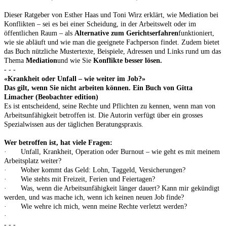
Dieser Ratgeber von Esther Haas und Toni Wirz erklärt, wie Mediation bei
Konflikten – sei es bei einer Scheidung, in der Arbeitswelt oder im
öffentlichen Raum – als
Alternative zum Gerichtserfahren
funktioniert,
wie sie abläuft und wie man die geeignete Fachperson findet. Zudem bietet
das Buch nützliche Mustertexte, Beispiele, Adressen und Links rund um das
Thema
Mediation
und wie Sie
Konflikte besser lösen.
- - -
«Krankheit oder Unfall – wie weiter im Job?»
Das gilt, wenn Sie nicht arbeiten können. Ein Buch von Gitta
Limacher (Beobachter edition)
Es ist entscheidend, seine Rechte und Pflichten zu kennen, wenn man von
Arbeitsunfähigkeit betroffen ist. Die Autorin verfügt über ein grosses
Spezialwissen aus der täglichen Beratungspraxis.
Wer betroffen ist, hat viele Fragen:
· Unfall, Krankheit, Operation oder Burnout – wie geht es mit meinem
Arbeitsplatz weiter?
· Woher kommt das Geld: Lohn, Taggeld, Versicherungen?
· Wie stehts mit Freizeit, Ferien und Feiertagen?
· Was, wenn die Arbeitsunfähigkeit länger dauert? Kann mir gekündigt
werden, und was mache ich, wenn ich keinen neuen Job finde?
· Wie wehre ich mich, wenn meine Rechte verletzt werden?
·
- - -