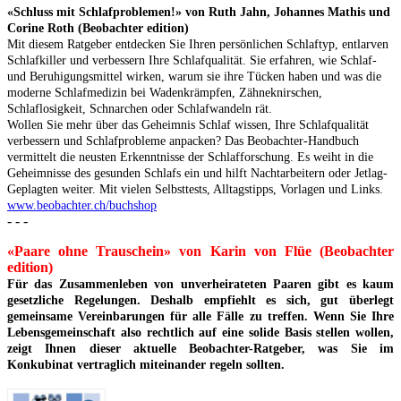
«Schluss mit Schlafproblemen!» von Ruth Jahn, Johannes Mathis und
Corine Roth (Beobachter edition)
Mit diesem Ratgeber entdecken Sie Ihren persönlichen Schlaftyp, entlarven
Schlafkiller und verbessern Ihre Schlafqualität. Sie erfahren, wie Schlaf-
und Beruhigungsmittel wirken, warum sie ihre Tücken haben und was die
moderne Schlafmedizin bei Wadenkrämpfen, Zähneknirschen,
Schlaflosigkeit, Schnarchen oder Schlafwandeln rät.
Wollen Sie mehr über das Geheimnis Schlaf wissen, Ihre Schlafqualität
verbessern und Schlafprobleme anpacken? Das Beobachter-Handbuch
vermittelt die neusten Erkenntnisse der Schlafforschung. Es weiht in die
Geheimnisse des gesunden Schlafs ein und hilft Nachtarbeitern oder Jetlag-
Geplagten weiter. Mit vielen Selbsttests, Alltagstipps, Vorlagen und Links.
www.beobachter.ch/buchshop
- - -
«Paare ohne Trauschein» von Karin von Flüe (Beobachter
edition)
Für das Zusammenleben von unverheirateten Paaren gibt es kaum
gesetzliche Regelungen. Deshalb empfiehlt es sich, gut überlegt
gemeinsame Vereinbarungen für alle Fälle zu treffen. Wenn Sie Ihre
Lebensgemeinschaft also rechtlich auf eine solide Basis stellen wollen,
zeigt Ihnen dieser aktuelle Beobachter-Ratgeber, was Sie im
Konkubinat vertraglich miteinander regeln sollten.