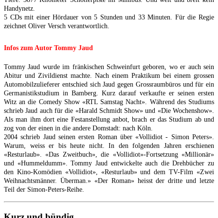
Handynetz.
5 CDs mit einer Hördauer von 5 Stunden und 33 Minuten. Für die Regie
zeichnet Oliver Versch verantwortlich.
Infos zum Autor Tommy Jaud
Tommy Jaud wurde im fränkischen Schweinfurt geboren, wo er auch sein
Abitur und Zivildienst machte. Nach einem Praktikum bei einem grossen
Automobilzulieferer entschied sich Jaud gegen Grossraumbüros und für ein
Germanistikstudium in Bamberg. Kurz darauf verkaufte er seinen ersten
Witz an die Comedy Show «RTL Samstag Nacht». Während des Studiums
schrieb Jaud auch für die «Harald Schmidt Show» und «Die Wochenshow».
Als man ihm dort eine Festanstellung anbot, brach er das Studium ab und
zog von der einen in die andere Domstadt: nach Köln.
2004 schrieb Jaud seinen ersten Roman über «Vollidiot - Simon Peters».
Warum, weiss er bis heute nicht. In den folgenden Jahren erschienen
«Resturlaub». «Das Zweitbuch», die «Vollidiot»-Fortsetzung «Millionär»
und «Hummeldumm». Tommy Jaud entwickelte auch die Drehbücher zu
den Kino-Komödien «Vollidiot», «Resturlaub» und dem TV-Film «Zwei
Weihnachtsmänner. Überman.» «Der Roman» heisst der dritte und letzte
Teil der Simon-Peters-Reihe.
Kurz und bündig ...