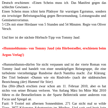
Deutsch erschienen: «Einen Scheiss muss ich. Das Manifest gegen das
schlechte Gewissen.»
Einen Scheiss muss ichist kein Plädoyer für wurstigen Egoismus, sondern
ein irrwitziger Befreiungsschlag gegen Bevormundung, Leistungswahn und
Gemüseterrorismus.
5 CDs mit einer Hördauer von 5 Stunden und 54 Minuten. Regie von Oliver
Versch.
Und hier ist der nächste Hörbuch-Tipp von Tommy Jaud:
«Hummeldumm» von Tommy Jaud (ein Hörbestseller, erschienen beim
Argon-Verlag!)
«Hummeldumm»dürfen Sie nicht verpassen und ist der vierte Roman von
Tommy Jaud und handelt von einer neunköpfigen Reisegruppe, die eine
turbulente vierzehntägige Rundreise durch Namibia macht. Zur Klärung:
Der Titel bedeutet «Dumm wie ein Rindvieh» (nach der süddeutschen
Bezeichnung
(der) Hummel
für
Stier)
.
Das (Hör-)Buch erschien zwar schon am 11. Februar 2010, aber es hat
nichts von seiner Brisanz verloren. Von Anfang März bis Mitte Mai 2010
führte es die Bestsellerlisten in der Sparte Belletristik unter anderem von
Focus und Spiegel an.
Fazit: 9 Trottel mit albernen Sonnenhüten. 271 Gar nicht mal so wilde
Tiere. 3877 Kilometer Schotterpiste im Minibus. Und weit und breit kein