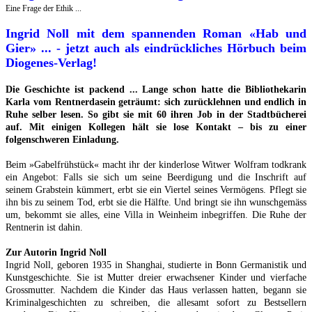
Eine Frage der Ethik ...
Ingrid Noll mit dem spannenden Roman «Hab und
Gier» ... - jetzt auch als eindrückliches Hörbuch beim
Diogenes-Verlag!
Die Geschichte ist packend ... Lange schon hatte die Bibliothekarin
Karla vom Rentnerdasein geträumt: sich zurücklehnen und endlich in
Ruhe selber lesen. So gibt sie mit 60 ihren Job in der Stadtbücherei
auf. Mit einigen Kollegen hält sie lose Kontakt – bis zu einer
folgenschweren Einladung.
Beim »Gabelfrühstück« macht ihr der kinderlose Witwer Wolfram todkrank
ein Angebot: Falls sie sich um seine Beerdigung und die Inschrift auf
seinem Grabstein kümmert, erbt sie ein Viertel seines Vermögens. Pflegt sie
ihn bis zu seinem Tod, erbt sie die Hälfte. Und bringt sie ihn wunschgemäss
um, bekommt sie alles, eine Villa in Weinheim inbegriffen. Die Ruhe der
Rentnerin ist dahin.
Zur Autorin Ingrid Noll
Ingrid Noll, geboren 1935 in Shanghai, studierte in Bonn Germanistik und
Kunstgeschichte. Sie ist Mutter dreier erwachsener Kinder und vierfache
Grossmutter. Nachdem die Kinder das Haus verlassen hatten, begann sie
Kriminalgeschichten zu schreiben, die allesamt sofort zu Bestsellern