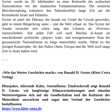
Syrien wurde im 20. Jahrhundert zu einer Keimzelle des arabischen
Nationalismus wie des islamischen Fundamentalismus. Die westliche
Berichterstattung reduzierte den Nahostkonflikt lange Zeit auf die
Krisenherde Israel und Palästina.
Syrien ist unter der Diktatur der Assads zur Geisel der Gewalt geworden,
geht in einem Bürgerkrieg unter – und die Welt schaut zu. Das Syrien der
Assads versuchte sich schon lang, den Libanon als «Provinz»
einzuverleiben. Auf jeden Fall will auch Baschar al-Assad als
entscheidender politischer «player» wahr- und ernstgenommen. Dass der
grosssyrische Nationalismus zu lange unterschätzt wurde, führte zu der
jetzigen Katastrophe, die den Nahen Osten, Europa und die Welt noch lange
Zeit in Atem halten wird.
- - -
«Wie das Wetter Geschichte macht» von Ronald D. Gerste (Klett-Cotta
Verlag)
Hitzejahre, klirrende Kälte, Sturmfluten: Eindrucksvoll zeigt Ronald
D. Gerste, wie langfristige Klimaveränderungen und einzelne
Wetterereignisse sich auf die Gesellschaften und die Kulturen der
Menschheit auswirkten und sogar den Verlauf der Geschichte
beeinflussten.
https://www.klett-cotta.de