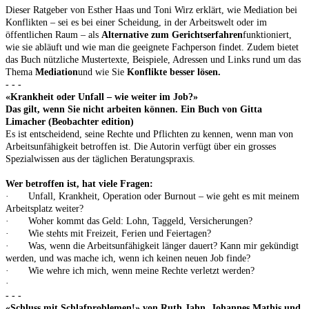
Dieser Ratgeber von Esther Haas und Toni Wirz erklärt, wie Mediation bei
Konflikten – sei es bei einer Scheidung, in der Arbeitswelt oder im
öffentlichen Raum – als
Alternative zum Gerichtserfahren
funktioniert,
wie sie abläuft und wie man die geeignete Fachperson findet. Zudem bietet
das Buch nützliche Mustertexte, Beispiele, Adressen und Links rund um das
Thema
Mediation
und wie Sie
Konflikte besser lösen.
- - -
«Krankheit oder Unfall – wie weiter im Job?»
Das gilt, wenn Sie nicht arbeiten können. Ein Buch von Gitta
Limacher (Beobachter edition)
Es ist entscheidend, seine Rechte und Pflichten zu kennen, wenn man von
Arbeitsunfähigkeit betroffen ist. Die Autorin verfügt über ein grosses
Spezialwissen aus der täglichen Beratungspraxis.
Wer betroffen ist, hat viele Fragen:
· Unfall, Krankheit, Operation oder Burnout – wie geht es mit meinem
Arbeitsplatz weiter?
· Woher kommt das Geld: Lohn, Taggeld, Versicherungen?
· Wie stehts mit Freizeit, Ferien und Feiertagen?
· Was, wenn die Arbeitsunfähigkeit länger dauert? Kann mir gekündigt
werden, und was mache ich, wenn ich keinen neuen Job finde?
· Wie wehre ich mich, wenn meine Rechte verletzt werden?
·
- - -
«Schluss mit Schlafproblemen!» von Ruth Jahn, Johannes Mathis und