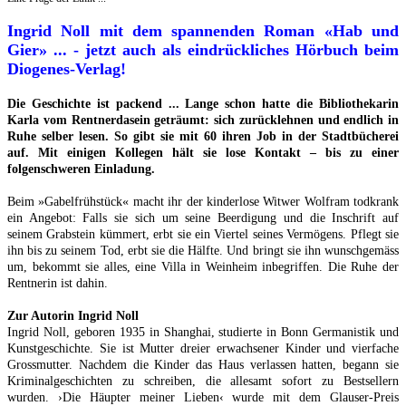
Ingrid Noll mit dem spannenden Roman «Hab und
Gier» ... - jetzt auch als eindrückliches Hörbuch beim
Diogenes-Verlag!
Die Geschichte ist packend ... Lange schon hatte die Bibliothekarin
Karla vom Rentnerdasein geträumt: sich zurücklehnen und endlich in
Ruhe selber lesen. So gibt sie mit 60 ihren Job in der Stadtbücherei
auf. Mit einigen Kollegen hält sie lose Kontakt – bis zu einer
folgenschweren Einladung.
Beim »Gabelfrühstück« macht ihr der kinderlose Witwer Wolfram todkrank
ein Angebot: Falls sie sich um seine Beerdigung und die Inschrift auf
seinem Grabstein kümmert, erbt sie ein Viertel seines Vermögens. Pflegt sie
ihn bis zu seinem Tod, erbt sie die Hälfte. Und bringt sie ihn wunschgemäss
um, bekommt sie alles, eine Villa in Weinheim inbegriffen. Die Ruhe der
Rentnerin ist dahin.
Zur Autorin Ingrid Noll
Ingrid Noll, geboren 1935 in Shanghai, studierte in Bonn Germanistik und
Kunstgeschichte. Sie ist Mutter dreier erwachsener Kinder und vierfache
Grossmutter. Nachdem die Kinder das Haus verlassen hatten, begann sie
Kriminalgeschichten zu schreiben, die allesamt sofort zu Bestsellern
wurden. ›Die Häupter meiner Lieben‹ wurde mit dem Glauser-Preis