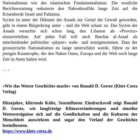
Nationalismus wie des islamischen Fundamentalismus. Die westliche
Berichterstattung reduzierte den Nahostkonflikt lange Zeit auf die
Krisenherde Israel und Palästina.
Syrien ist unter der Diktatur der Assads zur Geisel der Gewalt geworden,
geht in einem Bürgerkrieg unter – und die Welt schaut zu. Das Syrien der
Assads versuchte sich schon lang, den Libanon als «Provinz»
einzuverleiben. Auf jeden Fall will auch Baschar al-Assad als
entscheidender politischer «player» wahr- und ernstgenommen. Dass der
grosssyrische Nationalismus zu lange unterschätzt wurde, führte zu der
jetzigen Katastrophe, die den Nahen Osten, Europa und die Welt noch lange
Zeit in Atem halten wird.
- - -
«Wie das Wetter Geschichte macht» von Ronald D. Gerste (Klett-Cotta
Verlag)
Hitzejahre, klirrende Kälte, Sturmfluten: Eindrucksvoll zeigt Ronald
D. Gerste, wie langfristige Klimaveränderungen und einzelne
Wetterereignisse sich auf die Gesellschaften und die Kulturen der
Menschheit auswirkten und sogar den Verlauf der Geschichte
beeinflussten.
https://www.klett-cotta.de