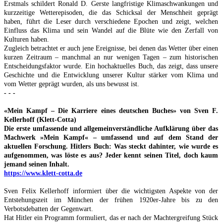
Erstmals schildert Ronald D. Gerste langfristige Klimaschwankungen und
kurzzeitige Wetterepisoden, die das Schicksal der Menschheit geprägt
haben, führt die Leser durch verschiedene Epochen und zeigt, welchen
Einfluss das Klima und sein Wandel auf die Blüte wie den Zerfall von
Kulturen haben.
Zugleich betrachtet er auch jene Ereignisse, bei denen das Wetter über einen
kurzen Zeitraum – manchmal an nur wenigen Tagen – zum historischen
Entscheidungsfaktor wurde. Ein hochaktuelles Buch, das zeigt, dass unsere
Geschichte und die Entwicklung unserer Kultur stärker vom Klima und
vom Wetter geprägt wurden, als uns bewusst ist.
- - -
«Mein Kampf – Die Karriere eines deutschen Buches» von Sven F.
Kellerhoff (Klett-Cotta)
Die erste umfassende und allgemeinverständliche Aufklärung über das
Machwerk »Mein Kampf« – umfassend und auf dem Stand der
aktuellen Forschung. Hitlers Buch: Was steckt dahinter, wie wurde es
aufgenommen, was löste es aus? Jeder kennt seinen Titel, doch kaum
jemand seinen Inhalt.
https://www.klett-cotta.de
Sven Felix Kellerhoff informiert über die wichtigsten Aspekte von der
Entstehungszeit im München der frühen 1920er-Jahre bis zu den
Verbotsdebatten der Gegenwart.
Hat Hitler ein Programm formuliert, das er nach der Machtergreifung Stück