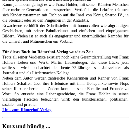
Kaum jemandem gelingt es wie Franz Hohler, mit seinen Künsten Menschen
über mehrere Generationen anzusprechen. Vertieft in die Lektüre, träumen
sich Kinder zusammen mit Tschipo auf die Insel von König Snarco IV., in
die Steinzeit oder zu den Pinguinen in der Antarktis.
Erwachsene verblüfft der Schriftsteller mit humorvollen wie abgründigen
Geschichten, mit seiner Fabulierkunst und einfachen und einprägsamen
Bildern. Vielen ist er auch als engagierter und unermüdlicher Kämpfer für
die Umwelt und Mitmenschen ein Vorbild.
Für dieses Buch im Römerhof-Verlag wurde es Zeit
Trotz all seiner Verdienste existiert noch keine Gesamtdarstellung von Franz
Hohlers Leben und Werk. Martin Hauzenberger, der diese Lücke jetzt
schliessen wird, beobachtet den heute 72-Jährigen seit Jahrzehnten als
Journalist und als Liedermacher-Kollege.
Neben dem Autor werden zahlreiche Kennerinnen und Kenner von Franz
Hohlers Schaffen über ihre Erlebnisse mit ihm, Höhepunkte sowie Flops
seiner Karriere berichten. Zudem kommen seine Familie und Freunde zu
Wort. So entsteht eine Lebensgeschichte, die Franz Hohler in seinen
vielfältigen Facetten beleuchten wird: den künstlerischen, politischen,
sozialen und privaten.
Link zum Römerhof-Verlag
Kurz und bündig ...