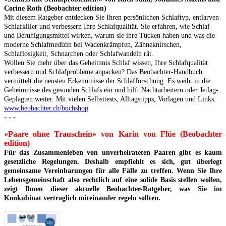
Corine Roth (Beobachter edition)
Mit diesem Ratgeber entdecken Sie Ihren persönlichen Schlaftyp, entlarven
Schlafkiller und verbessern Ihre Schlafqualität. Sie erfahren, wie Schlaf-
und Beruhigungsmittel wirken, warum sie ihre Tücken haben und was die
moderne Schlafmedizin bei Wadenkrämpfen, Zähneknirschen,
Schlaflosigkeit, Schnarchen oder Schlafwandeln rät.
Wollen Sie mehr über das Geheimnis Schlaf wissen, Ihre Schlafqualität
verbessern und Schlafprobleme anpacken? Das Beobachter-Handbuch
vermittelt die neusten Erkenntnisse der Schlafforschung. Es weiht in die
Geheimnisse des gesunden Schlafs ein und hilft Nachtarbeitern oder Jetlag-
Geplagten weiter. Mit vielen Selbsttests, Alltagstipps, Vorlagen und Links.
www.beobachter.ch/buchshop
- - -
«Paare ohne Trauschein» von Karin von Flüe (Beobachter
edition)
Für das Zusammenleben von unverheirateten Paaren gibt es kaum
gesetzliche Regelungen. Deshalb empfiehlt es sich, gut überlegt
gemeinsame Vereinbarungen für alle Fälle zu treffen. Wenn Sie Ihre
Lebensgemeinschaft also rechtlich auf eine solide Basis stellen wollen,
zeigt Ihnen dieser aktuelle Beobachter-Ratgeber, was Sie im
Konkubinat vertraglich miteinander regeln sollten.