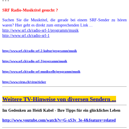
- - -
SRF Radio-Musiktitel gesucht ?
Suchen Sie die Musiktitel, die gerade bei einem SRF-Sender zu hören
waren? Hier geht es direkt zum entsprechenden Link ...
http://www.srf.ch/radio-srf-1/programm/musik
http://www.srf.ch/radio-srf-1
http://www.srf.ch/radio-srf-2-kultur/programm/musik
http://www.srf.ch/radio-srf-3/programm/musik
http://www.srf.ch/radio-srf-musikwelle/programm/musik
http://www.virus.ch/virus/ticker
Weitere TV-Hinweise von diversen Sendern ...
Im Gedenken an Heidi Kabel - Ihre Tipps für ein glückliches Leben
http://www.youtube.com/watch?v=G-xS3v_3e-4&feature=related