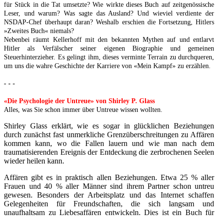
für Stück in die Tat umsetzte? Wie wirkte dieses Buch auf zeitgenössische
Leser, und warum? Was sagte das Ausland? Und wieviel verdiente der
NSDAP-Chef überhaupt daran? Weshalb erschien die Fortsetzung, Hitlers
»Zweites Buch« niemals?
Nebenbei räumt Kellerhoff mit den bekannten Mythen auf und entlarvt
Hitler als Verfälscher seiner eigenen Biographie und gemeinen
Steuerhinterzieher. Es gelingt ihm, dieses verminte Terrain zu durchqueren,
um uns die wahre Geschichte der Karriere von «Mein Kampf» zu erzählen.
- - -
«Die Psychologie der Untreue» von Shirley P. Glass
Alles, was Sie schon immer über Untreue wissen wollten.
Shirley Glass erklärt, wie es sogar in glücklichen Beziehungen
durch zunächst fast unmerkliche Grenzüberschreitungen zu Affären
kommen kann, wo die Fallen lauern und wie man nach dem
traumatisierenden Ereignis der Entdeckung die zerbrochenen Seelen
wieder heilen kann.
Affären gibt es in praktisch allen Beziehungen. Etwa 25 % aller
Frauen und 40 % aller Männer sind ihrem Partner schon untreu
gewesen. Besonders der Arbeitsplatz und das Internet schaffen
Gelegenheiten für Freundschaften, die sich langsam und
unaufhaltsam zu Liebesaffären entwickeln. Dies ist ein Buch für