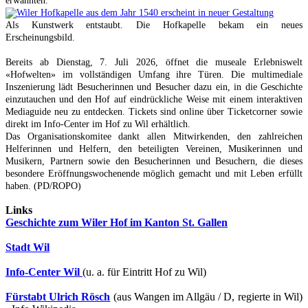
erwähnten.
Als Kunstwerk entstaubt. Die Hofkapelle bekam ein neues
Erscheinungsbild.
Bereits ab Dienstag, 7. Juli 2026, öffnet die museale Erlebniswelt
«Hofwelten» im vollständigen Umfang ihre Türen. Die multimediale
Inszenierung lädt Besucherinnen und Besucher dazu ein, in die Geschichte
einzutauchen und den Hof auf eindrückliche Weise mit einem interaktiven
Mediaguide neu zu entdecken. Tickets sind online über Ticketcorner sowie
direkt im Info-Center im Hof zu Wil erhältlich.
Das Organisationskomitee dankt allen Mitwirkenden, den zahlreichen
Helferinnen und Helfern, den beteiligten Vereinen, Musikerinnen und
Musikern, Partnern sowie den Besucherinnen und Besuchern, die dieses
besondere Eröffnungswochenende möglich gemacht und mit Leben erfüllt
haben. (PD/ROPO)
Links
Geschichte zum Wiler Hof im Kanton St. Gallen
Stadt Wil
Info-Center Wil
(u. a. für Eintritt Hof zu Wil)
Fürstabt Ulrich Rösch
(aus Wangen im Allgäu / D, regierte in Wil)