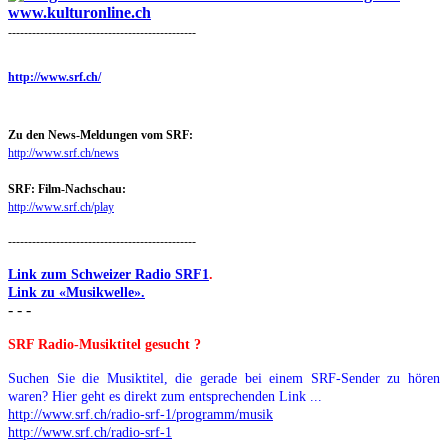
-----------------------------------------------
http://www.srf.ch/
Zu den News-Meldungen vom SRF:
http://www.srf.ch/news
SRF: Film-Nachschau:
http://www.srf.ch/play
-----------------------------------------------
Link zum Schweizer Radio SRF1
.
Link zu «Musikwelle».
- - -
SRF Radio-Musiktitel gesucht ?
Suchen Sie die Musiktitel, die gerade bei einem SRF-Sender zu hören
waren? Hier geht es direkt zum entsprechenden Link ...
http://www.srf.ch/radio-srf-1/programm/musik
http://www.srf.ch/radio-srf-1