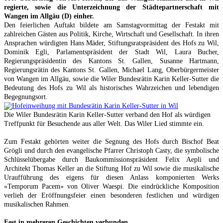
regierte, sowie die Unterzeichnung der Städtepartnerschaft mit
Wangen im Allgäu (D) einher.
Den feierlichen Auftakt bildete am Samstagvormittag der Festakt mit
zahlreichen Gästen aus Politik, Kirche, Wirtschaft und Gesellschaft. In ihren
Ansprachen würdigten Hans Mäder, Stiftungsratspräsident des Hofs zu Wil,
Dominik Egli, Parlamentspräsident der Stadt Wil, Laura Bucher,
Regierungspräsidentin des Kantons St. Gallen, Susanne Hartmann,
Regierungsrätin des Kantons St. Gallen, Michael Lang, Oberbürgermeister
von Wangen im Allgäu, sowie die Wiler Bundesrätin Karin Keller-Sutter die
Bedeutung des Hofs zu Wil als historisches Wahrzeichen und lebendigen
Begegnungsort.
Die Wiler Bundesrätin Karin Keller-Sutter verband den Hof als würdigen
Treffpunkt für Besuchende aus aller Welt. Das Wiler Lied stimmte ein.
Zum Festakt gehörten weiter die Segnung des Hofs durch Bischof Beat
Grögli und durch den evangelische Pfarrer Christoph Casty, die symbolische
Schlüsselübergabe durch Baukommissionspräsident Felix Aepli und
Architekt Thomas Keller an die Stiftung Hof zu Wil sowie die musikalische
Uraufführung des eigens für diesen Anlass komponierten Werks
«Temporum Pacem» von Oliver Waespi. Die eindrückliche Komposition
verlieh der Eröffnungsfeier einen besonderen festlichen und würdigen
musikalischen Rahmen.
Fest in mehreren Geschichten verbunden