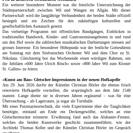
Ein weiterer besonderer Moment war die feierliche Unterzeichnung der
Städtepartnerschaft zwischen Wil und Wangen im Allgäu. Mit dieser
Partnerschaft wird die langjährige Verbundenheit der beiden Städte offiziell
besiegelt und ein Zeichen für den zukünftigen kulturellen und
gesellschaftlichen Austausch gesetzt.
Das vielseitige Programm mit öffentlichen Rundgängen, Einblicken in
traditionelles Handwerk, Kinder- und Gastronomieangeboten in und rund
um den Hof sowie die zahlreichen musikalischen Darbietungen stiessen auf
grosses Interesse. Ein besonderer Höhepunkt war der festliche Gottesdienst
am Sonntag mit dem Sinfonischen Orchester Wil und dem Chor zu St.
Nikolaus. Gleichzeitig bot das Wochenende einen würdigen Rahmen, um
die Jubiläen «600 Jahre Ulrich Rösch» sowie «800 Jahre Wil zum Kloster
St. Gallen» zu feiern.
«Kunst am Bau» Gletscher-Impressionen in der neuen Hofkapelle
Am 29. Juni 2026 durfte der Künstler Christian Hörler die ebenso frisch
renovierte Hofkapelle vorstellen, die ursprünglich aus dem Jahr 1540
stammt. Lange diente sie in diversen Jahren ergänzend – was für eine
Überraschung – als Lagerraum, ja sogar als Turnhalle.
Mit einer Putzmarmortechnik, die viele Experimente über die Tauglichkeit
benötigte, entstand am Ende ein Deckengewölbe, welches an eine
Gletschermoräne erinnerte. Erwähnung fand auch das Alabaster-Fenster,
welches die beiden Kunstwerke geschickt zusammenführte, wie der
Architekt Thomas Keller und der Künstler Christian Hörler im Gespräch