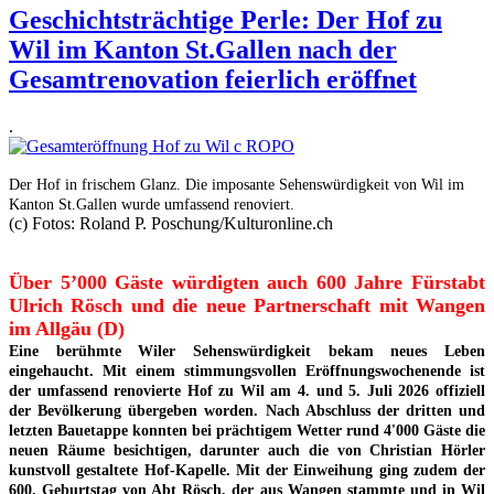
Geschichtsträchtige Perle: Der Hof zu
Wil im Kanton St.Gallen nach der
Gesamtrenovation feierlich eröffnet
.
Der Hof in frischem Glanz. Die imposante Sehenswürdigkeit von Wil im
Kanton St.Gallen wurde umfassend renoviert.
(c) Fotos: Roland P. Poschung/Kulturonline.ch
Über 5’000 Gäste würdigten auch 600 Jahre Fürstabt
Ulrich Rösch und die neue Partnerschaft mit Wangen
im Allgäu (D)
Eine berühmte Wiler Sehenswürdigkeit bekam neues Leben
eingehaucht. Mit einem stimmungsvollen Eröffnungswochenende ist
der umfassend renovierte Hof zu Wil am 4. und 5. Juli 2026 offiziell
der Bevölkerung übergeben worden. Nach Abschluss der dritten und
letzten Bauetappe konnten bei prächtigem Wetter rund 4'000 Gäste die
neuen Räume besichtigen, darunter auch die von Christian Hörler
kunstvoll gestaltete Hof-Kapelle. Mit der Einweihung ging zudem der
600. Geburtstag von Abt Rösch, der aus Wangen stammte und in Wil