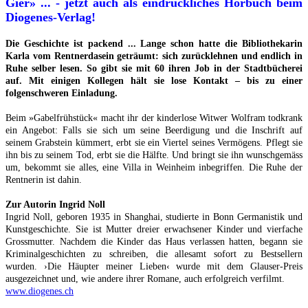
Gier» ... - jetzt auch als eindrückliches Hörbuch beim
Diogenes-Verlag!
Die Geschichte ist packend ... Lange schon hatte die Bibliothekarin
Karla vom Rentnerdasein geträumt: sich zurücklehnen und endlich in
Ruhe selber lesen. So gibt sie mit 60 ihren Job in der Stadtbücherei
auf. Mit einigen Kollegen hält sie lose Kontakt – bis zu einer
folgenschweren Einladung.
Beim »Gabelfrühstück« macht ihr der kinderlose Witwer Wolfram todkrank
ein Angebot: Falls sie sich um seine Beerdigung und die Inschrift auf
seinem Grabstein kümmert, erbt sie ein Viertel seines Vermögens. Pflegt sie
ihn bis zu seinem Tod, erbt sie die Hälfte. Und bringt sie ihn wunschgemäss
um, bekommt sie alles, eine Villa in Weinheim inbegriffen. Die Ruhe der
Rentnerin ist dahin.
Zur Autorin Ingrid Noll
Ingrid Noll, geboren 1935 in Shanghai, studierte in Bonn Germanistik und
Kunstgeschichte. Sie ist Mutter dreier erwachsener Kinder und vierfache
Grossmutter. Nachdem die Kinder das Haus verlassen hatten, begann sie
Kriminalgeschichten zu schreiben, die allesamt sofort zu Bestsellern
wurden. ›Die Häupter meiner Lieben‹ wurde mit dem Glauser-Preis
ausgezeichnet und, wie andere ihrer Romane, auch erfolgreich verfilmt.
www.diogenes.ch