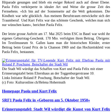
Hitparade gesungen und blieb ein ewiger Rekord auch auf dieser Ebene.
Paola Felix verkörperte in idealer Art und Weise die grosse Zeit des
Fernsehens. «Ich bin auf der Sonnenseite auf die Welt gekommen. Die
Kindheit war sehr glücklich. Aus meinem Berufstraum entwickelte sich der
Traumberuf. Und Kurt Felix war das schönste Geschenk, welches man sich
nur wünschen kann», berichtet Paola Felix.
Der letzte grosse Auftritt am 17. Mai 2025 beim ESC in Basel war wohl ihr
eigenes Geburtstag-Geschenk. 170 Mio. verfolgten ihren Beitrag. Übrigens:
Im Textilmuseum St. Gallen kann man die historischen Kleider, erster
Beitrag beim Grand Prix de la Chanson 1969 und das Hochzeitskleid von
Paola Felix, bestaunen.
Die Stadt Wil würdigt das Schaffen von Kurt und Paola Felix mit einer
Erinnerungstafel beim Elternhaus an der Toggenburgerstrasse 10.
Links Initiator Roland P. Poschung, Botschafter der Stadt Wil.
(c) Foto: Kulturonline.ch/Helena Hohermuth
Homepage Paola und Kurt Felix
SRF1 Paola Felix in «Geboren am 5. Oktober 1950»
Erinnerungstafel: Stadt Wil würdigt die Kunst von Kurt Felix