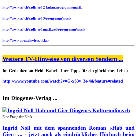
http://www.srf.ch/radio-srf-2-kultur/programm/musik
http://www.srf.ch/radio-srf-3/programm/musik
http://www.srf.ch/radio-srf-musikwelle/programm/musik
http://www.virus.ch/virus/ticker
Weitere TV-Hinweise von diversen Sendern ...
Im Gedenken an Heidi Kabel - Ihre Tipps für ein glückliches Leben
http://www.youtube.com/watch?v=G-xS3v_3e-4&feature=related
Im Diogenes-Verlag ...
Eine Frage der Ethik ...
Ingrid Noll mit dem spannenden Roman «Hab und
Gier» ... - jetzt auch als eindrückliches Hörbuch beim