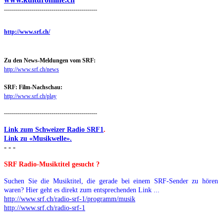
-----------------------------------------------
http://www.srf.ch/
Zu den News-Meldungen vom SRF:
http://www.srf.ch/news
SRF: Film-Nachschau:
http://www.srf.ch/play
-----------------------------------------------
Link zum Schweizer Radio SRF1
.
Link zu «Musikwelle».
- - -
SRF Radio-Musiktitel gesucht ?
Suchen Sie die Musiktitel, die gerade bei einem SRF-Sender zu hören
waren? Hier geht es direkt zum entsprechenden Link ...
http://www.srf.ch/radio-srf-1/programm/musik
http://www.srf.ch/radio-srf-1