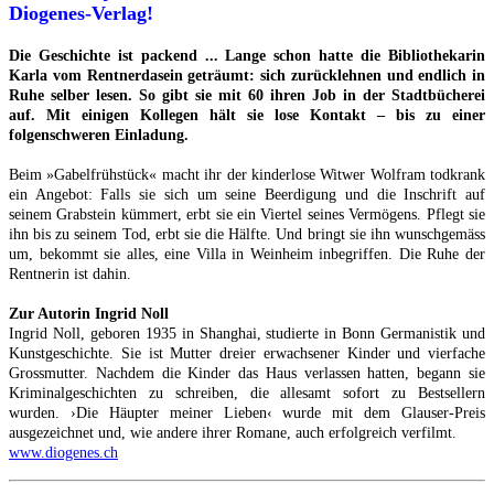
Diogenes-Verlag!
Die Geschichte ist packend ... Lange schon hatte die Bibliothekarin
Karla vom Rentnerdasein geträumt: sich zurücklehnen und endlich in
Ruhe selber lesen. So gibt sie mit 60 ihren Job in der Stadtbücherei
auf. Mit einigen Kollegen hält sie lose Kontakt – bis zu einer
folgenschweren Einladung.
Beim »Gabelfrühstück« macht ihr der kinderlose Witwer Wolfram todkrank
ein Angebot: Falls sie sich um seine Beerdigung und die Inschrift auf
seinem Grabstein kümmert, erbt sie ein Viertel seines Vermögens. Pflegt sie
ihn bis zu seinem Tod, erbt sie die Hälfte. Und bringt sie ihn wunschgemäss
um, bekommt sie alles, eine Villa in Weinheim inbegriffen. Die Ruhe der
Rentnerin ist dahin.
Zur Autorin Ingrid Noll
Ingrid Noll, geboren 1935 in Shanghai, studierte in Bonn Germanistik und
Kunstgeschichte. Sie ist Mutter dreier erwachsener Kinder und vierfache
Grossmutter. Nachdem die Kinder das Haus verlassen hatten, begann sie
Kriminalgeschichten zu schreiben, die allesamt sofort zu Bestsellern
wurden. ›Die Häupter meiner Lieben‹ wurde mit dem Glauser-Preis
ausgezeichnet und, wie andere ihrer Romane, auch erfolgreich verfilmt.
www.diogenes.ch