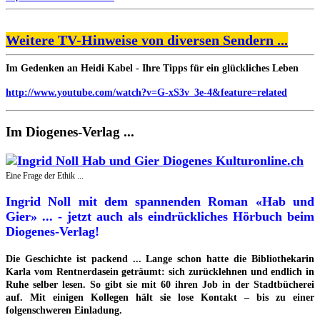
Weitere TV-Hinweise von diversen Sendern ...
Im Gedenken an Heidi Kabel - Ihre Tipps für ein glückliches Leben
http://www.youtube.com/watch?v=G-xS3v_3e-4&feature=related
Im Diogenes-Verlag ...
Eine Frage der Ethik ...
Ingrid Noll mit dem spannenden Roman «Hab und
Gier» ... - jetzt auch als eindrückliches Hörbuch beim
Diogenes-Verlag!
Die Geschichte ist packend ... Lange schon hatte die Bibliothekarin
Karla vom Rentnerdasein geträumt: sich zurücklehnen und endlich in
Ruhe selber lesen. So gibt sie mit 60 ihren Job in der Stadtbücherei
auf. Mit einigen Kollegen hält sie lose Kontakt – bis zu einer
folgenschweren Einladung.