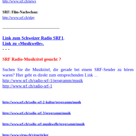
http://www.srf.ch/news
SRF: Film-Nachschau:
http://www.srf.ch/play
-----------------------------------------------
Link zum Schweizer Radio SRF1
.
Link zu «Musikwelle».
- - -
SRF Radio-Musiktitel gesucht ?
Suchen Sie die Musiktitel, die gerade bei einem SRF-Sender zu hören
waren? Hier geht es direkt zum entsprechenden Link ...
http://www.srf.ch/radio-srf-1/programm/musik
http://www.srf.ch/radio-srf-1
http://www.srf.ch/radio-srf-2-kultur/programm/musik
http://www.srf.ch/radio-srf-3/programm/musik
http://www.srf.ch/radio-srf-musikwelle/programm/musik
http://www.virus.ch/virus/ticker