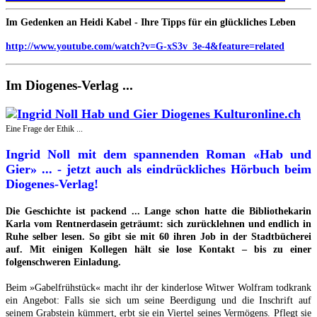
Im Gedenken an Heidi Kabel - Ihre Tipps für ein glückliches Leben
http://www.youtube.com/watch?v=G-xS3v_3e-4&feature=related
Im Diogenes-Verlag ...
Eine Frage der Ethik ...
Ingrid Noll mit dem spannenden Roman «Hab und
Gier» ... - jetzt auch als eindrückliches Hörbuch beim
Diogenes-Verlag!
Die Geschichte ist packend ... Lange schon hatte die Bibliothekarin
Karla vom Rentnerdasein geträumt: sich zurücklehnen und endlich in
Ruhe selber lesen. So gibt sie mit 60 ihren Job in der Stadtbücherei
auf. Mit einigen Kollegen hält sie lose Kontakt – bis zu einer
folgenschweren Einladung.
Beim »Gabelfrühstück« macht ihr der kinderlose Witwer Wolfram todkrank
ein Angebot: Falls sie sich um seine Beerdigung und die Inschrift auf
seinem Grabstein kümmert, erbt sie ein Viertel seines Vermögens. Pflegt sie