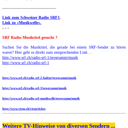
-----------------------------------------------
Link zum Schweizer Radio SRF1
.
Link zu «Musikwelle».
- - -
SRF Radio-Musiktitel gesucht ?
Suchen Sie die Musiktitel, die gerade bei einem SRF-Sender zu hören
waren? Hier geht es direkt zum entsprechenden Link ...
http://www.srf.ch/radio-srf-1/programm/musik
http://www.srf.ch/radio-srf-1
http://www.srf.ch/radio-srf-2-kultur/programm/musik
http://www.srf.ch/radio-srf-3/programm/musik
http://www.srf.ch/radio-srf-musikwelle/programm/musik
http://www.virus.ch/virus/ticker
Weitere TV-Hinweise von diversen Sendern ...