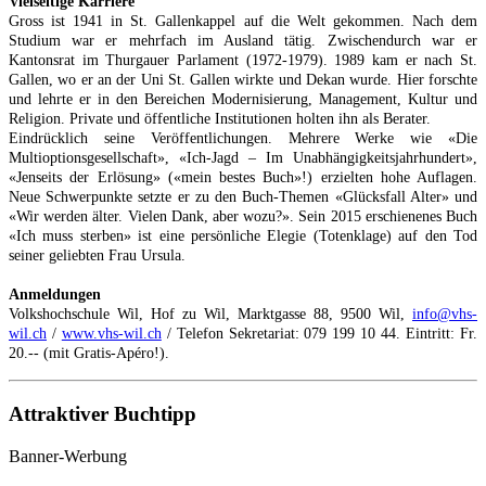
Vielseitige Karriere
Gross ist 1941 in St. Gallenkappel auf die Welt gekommen. Nach dem
Studium war er mehrfach im Ausland tätig. Zwischendurch war er
Kantonsrat im Thurgauer Parlament (1972-1979). 1989 kam er nach St.
Gallen, wo er an der Uni St. Gallen wirkte und Dekan wurde. Hier forschte
und lehrte er in den Bereichen Modernisierung, Management, Kultur und
Religion. Private und öffentliche Institutionen holten ihn als Berater.
Eindrücklich seine Veröffentlichungen. Mehrere Werke wie «Die
Multioptionsgesellschaft», «Ich-Jagd – Im Unabhängigkeitsjahrhundert»,
«Jenseits der Erlösung» («mein bestes Buch»!) erzielten hohe Auflagen.
Neue Schwerpunkte setzte er zu den Buch-Themen «Glücksfall Alter» und
«Wir werden älter. Vielen Dank, aber wozu?». Sein 2015 erschienenes Buch
«Ich muss sterben» ist eine persönliche Elegie (Totenklage) auf den Tod
seiner geliebten Frau Ursula.
Anmeldungen
Volkshochschule Wil, Hof zu Wil, Marktgasse 88, 9500 Wil,
info@vhs-
wil.ch
/
www.vhs-wil.ch
/ Telefon Sekretariat: 079 199 10 44. Eintritt: Fr.
20.-- (mit Gratis-Apéro!).
Attraktiver Buchtipp
Banner-Werbung