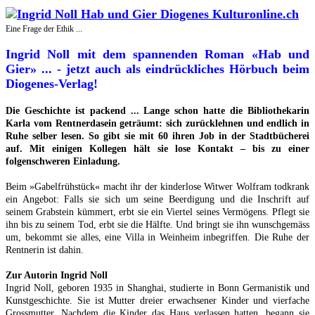
Eine Frage der Ethik ...
Ingrid Noll mit dem spannenden Roman «Hab und
Gier» ... - jetzt auch als eindrückliches Hörbuch beim
Diogenes-Verlag!
Die Geschichte ist packend ... Lange schon hatte die Bibliothekarin
Karla vom Rentnerdasein geträumt: sich zurücklehnen und endlich in
Ruhe selber lesen. So gibt sie mit 60 ihren Job in der Stadtbücherei
auf. Mit einigen Kollegen hält sie lose Kontakt – bis zu einer
folgenschweren Einladung.
Beim »Gabelfrühstück« macht ihr der kinderlose Witwer Wolfram todkrank
ein Angebot: Falls sie sich um seine Beerdigung und die Inschrift auf
seinem Grabstein kümmert, erbt sie ein Viertel seines Vermögens. Pflegt sie
ihn bis zu seinem Tod, erbt sie die Hälfte. Und bringt sie ihn wunschgemäss
um, bekommt sie alles, eine Villa in Weinheim inbegriffen. Die Ruhe der
Rentnerin ist dahin.
Zur Autorin Ingrid Noll
Ingrid Noll, geboren 1935 in Shanghai, studierte in Bonn Germanistik und
Kunstgeschichte. Sie ist Mutter dreier erwachsener Kinder und vierfache
Grossmutter. Nachdem die Kinder das Haus verlassen hatten, begann sie