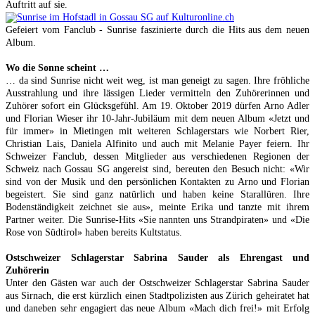
Auftritt auf sie.
Gefeiert vom Fanclub - Sunrise faszinierte durch die Hits aus dem neuen
Album.
Wo die Sonne scheint …
… da sind Sunrise nicht weit weg, ist man geneigt zu sagen. Ihre fröhliche
Ausstrahlung und ihre lässigen Lieder vermitteln den Zuhörerinnen und
Zuhörer sofort ein Glücksgefühl. Am 19. Oktober 2019 dürfen Arno Adler
und Florian Wieser ihr 10-Jahr-Jubiläum mit dem neuen Album «Jetzt und
für immer» in Mietingen mit weiteren Schlagerstars wie Norbert Rier,
Christian Lais, Daniela Alfinito und auch mit Melanie Payer feiern. Ihr
Schweizer Fanclub, dessen Mitglieder aus verschiedenen Regionen der
Schweiz nach Gossau SG angereist sind, bereuten den Besuch nicht: «Wir
sind von der Musik und den persönlichen Kontakten zu Arno und Florian
begeistert. Sie sind ganz natürlich und haben keine Starallüren. Ihre
Bodenständigkeit zeichnet sie aus», meinte Erika und tanzte mit ihrem
Partner weiter. Die Sunrise-Hits «Sie nannten uns Strandpiraten» und «Die
Rose von Südtirol» haben bereits Kultstatus.
Ostschweizer Schlagerstar Sabrina Sauder als Ehrengast und
Zuhörerin
Unter den Gästen war auch der Ostschweizer Schlagerstar Sabrina Sauder
aus Sirnach, die erst kürzlich einen Stadtpolizisten aus Zürich geheiratet hat
und daneben sehr engagiert das neue Album «Mach dich frei!» mit Erfolg