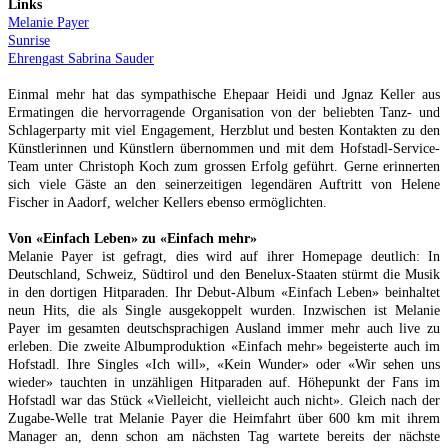
Links
Melanie Payer
Sunrise
Ehrengast Sabrina Sauder
Einmal mehr hat das sympathische Ehepaar Heidi und Jgnaz Keller aus
Ermatingen die hervorragende Organisation von der beliebten Tanz- und
Schlagerparty mit viel Engagement, Herzblut und besten Kontakten zu den
Künstlerinnen und Künstlern übernommen und mit dem Hofstadl-Service-
Team unter Christoph Koch zum grossen Erfolg geführt. Gerne erinnerten
sich viele Gäste an den seinerzeitigen legendären Auftritt von Helene
Fischer in Aadorf, welcher Kellers ebenso ermöglichten.
Von
«Einfach Leben» zu «Einfach mehr»
Melanie Payer ist gefragt, dies wird auf ihrer Homepage deutlich: In
Deutschland, Schweiz, Südtirol und den Benelux-Staaten stürmt die Musik
in den dortigen Hitparaden. Ihr Debut-Album «Einfach Leben» beinhaltet
neun Hits, die als Single ausgekoppelt wurden. Inzwischen ist Melanie
Payer im gesamten deutschsprachigen Ausland immer mehr auch live zu
erleben. Die zweite Albumproduktion «Einfach mehr» begeisterte auch im
Hofstadl. Ihre Singles «Ich will», «Kein Wunder» oder «Wir sehen uns
wieder» tauchten in unzähligen Hitparaden auf. Höhepunkt der Fans im
Hofstadl war das Stück «Vielleicht, vielleicht auch nicht». Gleich nach der
Zugabe-Welle trat Melanie Payer die Heimfahrt über 600 km mit ihrem
Manager an, denn schon am nächsten Tag wartete bereits der nächste