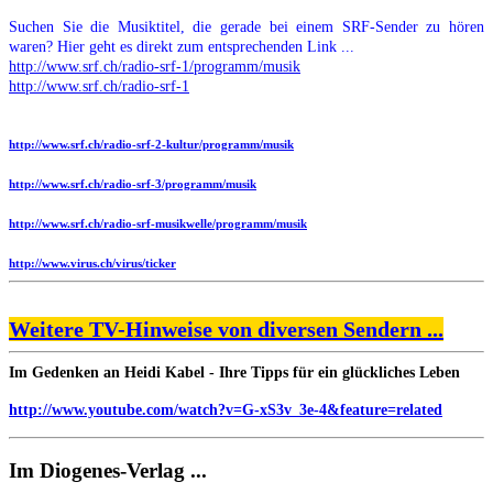
Suchen Sie die Musiktitel, die gerade bei einem SRF-Sender zu hören
waren? Hier geht es direkt zum entsprechenden Link ...
http://www.srf.ch/radio-srf-1/programm/musik
http://www.srf.ch/radio-srf-1
http://www.srf.ch/radio-srf-2-kultur/programm/musik
http://www.srf.ch/radio-srf-3/programm/musik
http://www.srf.ch/radio-srf-musikwelle/programm/musik
http://www.virus.ch/virus/ticker
Weitere TV-Hinweise von diversen Sendern ...
Im Gedenken an Heidi Kabel - Ihre Tipps für ein glückliches Leben
http://www.youtube.com/watch?v=G-xS3v_3e-4&feature=related
Im Diogenes-Verlag ...