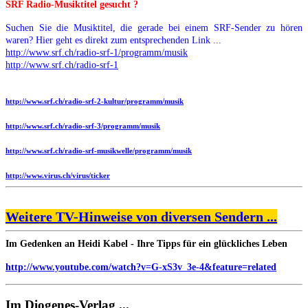
SRF Radio-Musiktitel gesucht ?
Suchen Sie die Musiktitel, die gerade bei einem SRF-Sender zu hören
waren? Hier geht es direkt zum entsprechenden Link ...
http://www.srf.ch/radio-srf-1/programm/musik
http://www.srf.ch/radio-srf-1
http://www.srf.ch/radio-srf-2-kultur/programm/musik
http://www.srf.ch/radio-srf-3/programm/musik
http://www.srf.ch/radio-srf-musikwelle/programm/musik
http://www.virus.ch/virus/ticker
Weitere TV-Hinweise von diversen Sendern ...
Im Gedenken an Heidi Kabel - Ihre Tipps für ein glückliches Leben
http://www.youtube.com/watch?v=G-xS3v_3e-4&feature=related
Im Diogenes-Verlag ...