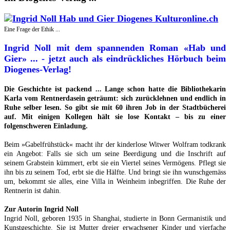
Eine Frage der Ethik ...
Ingrid Noll mit dem spannenden Roman «Hab und
Gier» ... - jetzt auch als eindrückliches Hörbuch beim
Diogenes-Verlag!
Die Geschichte ist packend ... Lange schon hatte die Bibliothekarin
Karla vom Rentnerdasein geträumt: sich zurücklehnen und endlich in
Ruhe selber lesen. So gibt sie mit 60 ihren Job in der Stadtbücherei
auf. Mit einigen Kollegen hält sie lose Kontakt – bis zu einer
folgenschweren Einladung.
Beim »Gabelfrühstück« macht ihr der kinderlose Witwer Wolfram todkrank
ein Angebot: Falls sie sich um seine Beerdigung und die Inschrift auf
seinem Grabstein kümmert, erbt sie ein Viertel seines Vermögens. Pflegt sie
ihn bis zu seinem Tod, erbt sie die Hälfte. Und bringt sie ihn wunschgemäss
um, bekommt sie alles, eine Villa in Weinheim inbegriffen. Die Ruhe der
Rentnerin ist dahin.
Zur Autorin Ingrid Noll
Ingrid Noll, geboren 1935 in Shanghai, studierte in Bonn Germanistik und
Kunstgeschichte. Sie ist Mutter dreier erwachsener Kinder und vierfache