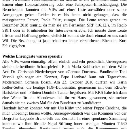
kamen ohne Honorarforderung oder eine Fahrspesen-Entschädigung. Die
Besuchenden konnten die VIPs auf einer Liste auswählen oder selber
Anregungen geben. Leider ist es bis heute nicht gelungen, dass die
meistgenannte Person, Paola Felix, zusagte. Die Leute waren gerade im
Dezember 2018 traurig, da man sie am Fernsehen SRF (16.12.), im Radio
SRF1 oder in Printmedien für Interviews erlebte. Ich musste diese Leute
trösten und Hoffnung geben, vielleicht kommt sie doch einmal zu uns nach
Wil. Die Beziehung ist ja durch ihren leider verstorbenen Ehemann Kurt
Felix gegeben.
Welche Ehrengäste waren speziell?
Alle VIPs waren einmalig, offen, ehrlich und sehr persönlich. Unvergessen
sicher die berühmte Schauspielerin Ruth Maria Kubitschek mit dem Wiler
Arzt Dr. Christoph Niederberger von «German Doctors». Bandleader Toni
Vescoli gab sogar ein Konzert, Pepe Lienhard kam mit Tagesschau-
Moderatorin Cornelia Bösch. Am 23. Oktober 2016 durften wir Karin
Keller-Sutter, die heutige FDP-Bundesrätin, gemeinsam mit dem REGA-
Basisleiter und –Piloten Dominik Tanner begrüssen. Mit KKS habe ich dann
eine Wette für ein Abendessen bei ihr zu Hause gewonnen, sie meinte
damals nie ein zweites Mal für den Bundesrat zu kandidieren.
Herzhaft lachen konnten wir mit Urs Kliby und seiner Puppe Caroline, die
mich unbedingt küssen wollte. Aussergewöhnlich war das Kommen von der
Bergretter-Legende Bruno Jelk aus Zermatt. In einer spontanen Sammlung
konnten wir ihm für die Nepal-Stiftung innert wenigen Minuten 1‘630
Franken übergeben. Faszinierend waren auch die Begegnungen mit