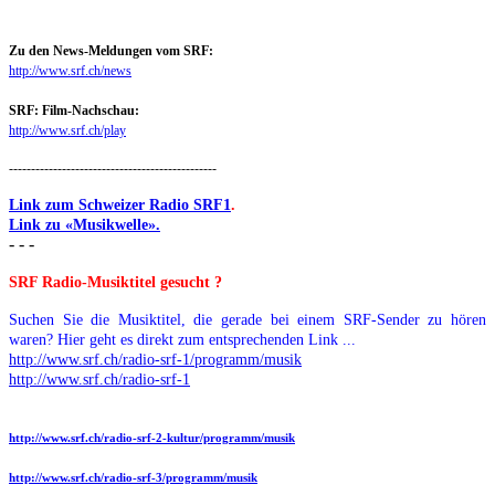
Zu den News-Meldungen vom SRF:
http://www.srf.ch/news
SRF: Film-Nachschau:
http://www.srf.ch/play
-----------------------------------------------
Link zum Schweizer Radio SRF1
.
Link zu «Musikwelle».
- - -
SRF Radio-Musiktitel gesucht ?
Suchen Sie die Musiktitel, die gerade bei einem SRF-Sender zu hören
waren? Hier geht es direkt zum entsprechenden Link ...
http://www.srf.ch/radio-srf-1/programm/musik
http://www.srf.ch/radio-srf-1
http://www.srf.ch/radio-srf-2-kultur/programm/musik
http://www.srf.ch/radio-srf-3/programm/musik