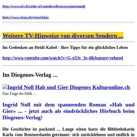
http://www.srf.ch/radio-srf-musikwelle/programm/musik
http://www.virus.ch/virus/ticker
Weitere TV-Hinweise von diversen Sendern ...
Im Gedenken an Heidi Kabel - Ihre Tipps für ein glückliches Leben
http://www.youtube.com/watch?v=G-xS3v_3e-4&feature=related
Im Diogenes-Verlag ...
Eine Frage der Ethik ...
Ingrid Noll mit dem spannenden Roman «Hab und
Gier» ... - jetzt auch als eindrückliches Hörbuch beim
Diogenes-Verlag!
Die Geschichte ist packend ... Lange schon hatte die Bibliothekarin
Karla vom Rentnerdasein geträumt: sich zurücklehnen und endlich in