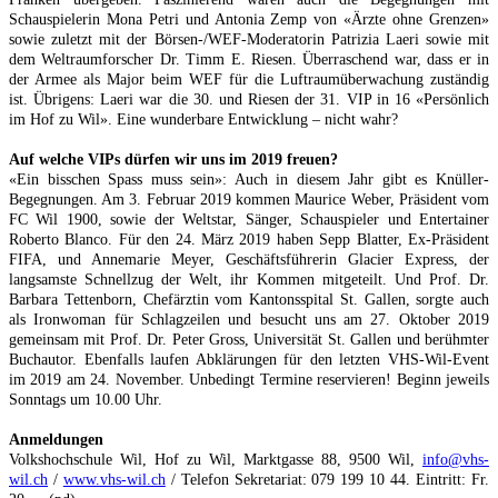
Schauspielerin Mona Petri und Antonia Zemp von «Ärzte ohne Grenzen»
sowie zuletzt mit der Börsen-/WEF-Moderatorin Patrizia Laeri sowie mit
dem Weltraumforscher Dr. Timm E. Riesen. Überraschend war, dass er in
der Armee als Major beim WEF für die Luftraumüberwachung zuständig
ist. Übrigens: Laeri war die 30. und Riesen der 31. VIP in 16 «Persönlich
im Hof zu Wil». Eine wunderbare Entwicklung – nicht wahr?
Auf welche VIPs dürfen wir uns im 2019 freuen?
«Ein bisschen Spass muss sein»: Auch in diesem Jahr gibt es Knüller-
Begegnungen. Am 3. Februar 2019 kommen Maurice Weber, Präsident vom
FC Wil 1900, sowie der Weltstar, Sänger, Schauspieler und Entertainer
Roberto Blanco. Für den 24. März 2019 haben Sepp Blatter, Ex-Präsident
FIFA, und Annemarie Meyer, Geschäftsführerin Glacier Express, der
langsamste Schnellzug der Welt, ihr Kommen mitgeteilt. Und Prof. Dr.
Barbara Tettenborn, Chefärztin vom Kantonsspital St. Gallen, sorgte auch
als Ironwoman für Schlagzeilen und besucht uns am 27. Oktober 2019
gemeinsam mit Prof. Dr. Peter Gross, Universität St. Gallen und berühmter
Buchautor. Ebenfalls laufen Abklärungen für den letzten VHS-Wil-Event
im 2019 am 24. November. Unbedingt Termine reservieren! Beginn jeweils
Sonntags um 10.00 Uhr.
Anmeldungen
Volkshochschule Wil, Hof zu Wil, Marktgasse 88, 9500 Wil,
info@vhs-
wil.ch
/
www.vhs-wil.ch
/ Telefon Sekretariat: 079 199 10 44. Eintritt: Fr.