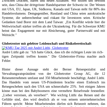
Zwischen Drachen, Bären und neuen Allianzen. Wir sollten uns bewusst
sein, dass China der drittgrösste Handelspartner der Schweiz ist. Der Westen
mit USA, EU, Japan, UK, Südkorea, Kanada und Taiwan steht für 80% des
Handelsvolumens. Demgegenüber, Russland und China seien autokratische
Systeme, die unberechenbar und riskant für Investoren seien. Kritische
Gedanken fand Borer mit dem Land Taiwan: „Ein Konflikt würde hier die
Weltwirtschaft stärker treffen als der Ukrainekrieg. Für die Schweizer KMU
heisst das: Engagement nur mit Absicherung, guter Partnerwahl und mit
Weitsicht.“
Globetrotter mit gelebter Leidenschaft und Risikobereitschaft
André Lüthi gab zu: "Ich hatte Glück, dass ich die richtigen Leute im rich-
tigen Zeitpunkt treffen konnte." Die Globetrotter-Firma machte auch
Fehler.
Hinter dieser Aussage steht der Berner Reisespezialist und
Verwaltungsratspräsident von der Globetrotter Group AG, die 12
Reiseunternehmen umfasst und 350 Mitarbeitende beschäftigt, André Lüthi.
Das Handeln vom neuen US-Präsidenten brachte einen Einbruch ins
Reisegeschehen nach den USA um schmerzhafte 25%. Seit einigen Jahren
könne man bei den Babyboomern eine vermehrte Reisefreude feststellen:
„Lieber verreisen, als vererben!“. Wie wichtig Lüthi das Reisen und die
Gefühle sind, dies wird deutlich als er von seinem unternehmerischen
Führen spricht: Meine Mitarbeitenden dürfen sich Reisezeit nehmen, das