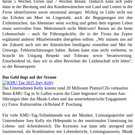
heisst 5 Wochen Ferien und 7 Wochen Reisen. Dadurch kann sich jeder
dann in der Beratung und den Kundenwünschen mit Land und Leuten in der
Ferne identifizieren sowie emotional anregen. Wichtig ist Lüthi nicht nur
das Erholen am Meer im Liegestuhl, auch die Begegnungen mit den
Einheimischen, das Abenteuer seien wichtig und geben dem eigenen Leben
einen wertvollen Sinn: Mehrmensch nicht Mehrwert! Reisen sei die beste
Lebensschule – auch für Führungskräfte, die in der Firma das Zepter
ergänzend anderen Mitarbeitenden übergeben sollten. „Wir müssen uns auf
die Zukunft auch mit der Künstlichen Intelligenz einstellen und Mut für
Umwege, Fehleinschätzungen haben. Reisen kann man nicht verbieten, es
braucht im Umgang Respekt und Toleranz sowie Verantwortung.
Entscheidend ist, dass wir in allen Bereichen die Leidenschaft echt leben“,
so der Reiseexperte.
Das Geld liegt auf der Strasse
Das Unternehmen Kelly konnte rund 20 Millionen Platten/CDs verkaufen.
Beim KMU-Tag in St.Gallen waren die Gäste begeistert von seinen Aus-
führungen über das Musik-Leben und das unternehmerische Engagement.
(c) Fotos: Kulturonline.ch/Roland P. Poschung
Für viele KMU-Tag-Teilnehmende war der Musiker, Leistungssportler und
Unternehmer Joey Kelly ein Höhepunkt in der emotionalen Umsetzung im
Lebens- und Arbeitsbereich. Die Keynotes war dann sehr anregend und
faszinierend, die Kombination mit Lebensbericht, Leistungsausweis, Musik