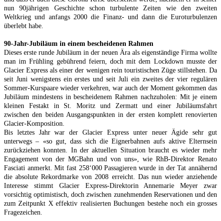
nun 90jährigen Geschichte schon turbulente Zeiten wie den zweiten
Weltkrieg und anfangs 2000 die Finanz- und dann die Euroturbulenzen
überlebt habe.
90-Jahr-Jubiläum in einem bescheidenen Rahmen
Dieses erste runde Jubiläum in der neuen Ära als eigenständige Firma wollte
man im Frühling gebührend feiern, doch mit dem Lockdown musste der
Glacier Express als einer der wenigen rein touristischen Züge stillstehen. Da
seit Juni wenigstens ein erstes und seit Juli ein zweites der vier regulären
Sommer-Kurspaare wieder verkehren, war auch der Moment gekommen das
Jubiläum mindestens in bescheidenem Rahmen nachzuholen: Mit je einem
kleinen Festakt in St. Moritz und Zermatt und einer Jubiläumsfahrt
zwischen den beiden Ausgangspunkten in der ersten komplett renovierten
Glacier-Komposition.
Bis letztes Jahr war der Glacier Express unter neuer Ägide sehr gut
unterwegs – «so gut, dass sich die Eignerbahnen aufs aktive Elternsein
zurückziehen konnten. In der aktuellen Situation braucht es wieder mehr
Engagement von der MGBahn und von uns», wie RhB-Direktor Renato
Fasciati anmerkt. Mit fast 258‘000 Passagieren wurde in der Tat annähernd
die absolute Rekordmarke von 2008 erreicht. Das nun wieder anziehende
Interesse stimmt Glacier Express-Direktorin Annemarie Meyer zwar
vorsichtig optimistisch, doch zwischen zunehmenden Reservationen und den
zum Zeitpunkt X effektiv realisierten Buchungen bestehe noch ein grosses
Fragezeichen.