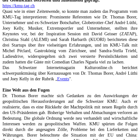
der Gesellschaft betroffen und zunehmend geprägt.
https://kmu-tag.ch
Quasi wie in einer Zeitenwende, so konnte man zudem das Programm vom
KMU-Tag interpretieren: Prominente Referenten wie Dr. Thomas Borer,
Unternehmer und ex-Schweizer Botschafter, Globetrotter-Chef André Lüthi,
Joey Kelly, Musiker, Extremsportler und Unternehmer, stellten ihre
Keynotes vor, bei der Inspiration Session mit David Geisser (ZATAP),
Christina Stahl (ALEMI) und Sarah Harbarth (KUORI) berichteten diese
drei Startups über ihre vielseitigen Erfahrungen, und im KMU-Talk mit
Michel Péclard, Gastrokönig vom Zürichsee, und Sandra-Stella Triebl,
Ladiesdrive, widerspiegelten sich zwei versierte Persönlichkeiten und
zudem hatten die Gäste mit Comedian Charles Nguela viel zu lachen.
Das Schweizer Internetmagazin Kulturonline.ch berichtet
schwerpunktmässig über Kernaussagen von Dr. Thomas Borer, André Lüthi
und Joey Kelly in der Rubrik „
Events
“.
Eine Welt aus den Fugen
Dr. Thomas Borer machte sich Gedanken zu den Auswirkungen der
geopolitischen Herausforderungen auf die Schweizer KMU. Auch er
realisierte, dass es eine Rückkehr der Machtpolitik mit neuen Regeln durch
den US-Präsidenten gab. Bisherige Verhalten und Abmachungen verloren an
Bedeutung. Die globale Ordnung werde neu verhandelt und wirtschaftliche
Interessen werden zu geopolitischen Waffen. KMU spürten die Folgen
direkt durch die angesagten Zölle, Probleme bei den Lieferketten und
Währungen. Borer beleuchtete die Situation mit der EU und China: