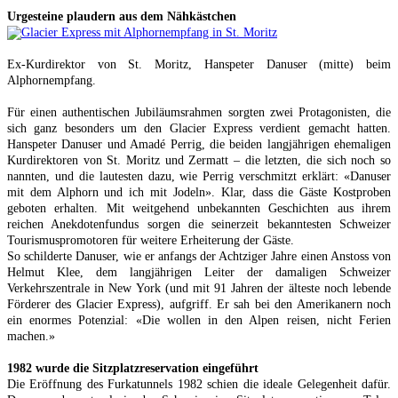
Urgesteine plaudern aus dem Nähkästchen
Ex-Kurdirektor von St. Moritz, Hanspeter Danuser (mitte) beim
Alphornempfang.
Für einen authentischen Jubiläumsrahmen sorgten zwei Protagonisten, die
sich ganz besonders um den Glacier Express verdient gemacht hatten.
Hanspeter Danuser und Amadé Perrig, die beiden langjährigen ehemaligen
Kurdirektoren von St. Moritz und Zermatt – die letzten, die sich noch so
nannten, und die lautesten dazu, wie Perrig verschmitzt erklärt: «Danuser
mit dem Alphorn und ich mit Jodeln». Klar, dass die Gäste Kostproben
geboten erhalten. Mit weitgehend unbekannten Geschichten aus ihrem
reichen Anekdotenfundus sorgen die seinerzeit bekanntesten Schweizer
Tourismuspromotoren für weitere Erheiterung der Gäste.
So schilderte Danuser, wie er anfangs der Achtziger Jahre einen Anstoss von
Helmut Klee, dem langjährigen Leiter der damaligen Schweizer
Verkehrszentrale in New York (und mit 91 Jahren der älteste noch lebende
Förderer des Glacier Express), aufgriff. Er sah bei den Amerikanern noch
ein enormes Potenzial: «Die wollen in den Alpen reisen, nicht Ferien
machen.»
1982 wurde die Sitzplatzreservation eingeführt
Die Eröffnung des Furkatunnels 1982 schien die ideale Gelegenheit dafür.