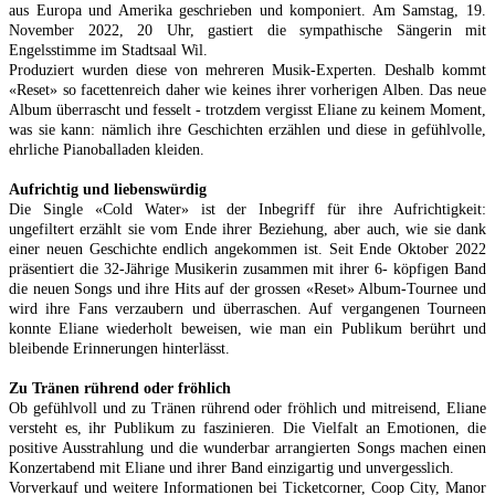
aus Europa und Amerika geschrieben und komponiert. Am Samstag, 19.
November 2022, 20 Uhr, gastiert die sympathische Sängerin mit
Engelsstimme im Stadtsaal Wil.
Produziert wurden diese von mehreren Musik-Experten. Deshalb kommt
«Reset» so facettenreich daher wie keines ihrer vorherigen Alben. Das neue
Album überrascht und fesselt - trotzdem vergisst Eliane zu keinem Moment,
was sie kann: nämlich ihre Geschichten erzählen und diese in gefühlvolle,
ehrliche Pianoballaden kleiden.
Aufrichtig und liebenswürdig
Die Single «Cold Water» ist der Inbegriff für ihre Aufrichtigkeit:
ungefiltert erzählt sie vom Ende ihrer Beziehung, aber auch, wie sie dank
einer neuen Geschichte endlich angekommen ist. Seit Ende Oktober 2022
präsentiert die 32-Jährige Musikerin zusammen mit ihrer 6- köpfigen Band
die neuen Songs und ihre Hits auf der grossen «Reset» Album-Tournee und
wird ihre Fans verzaubern und überraschen. Auf vergangenen Tourneen
konnte Eliane wiederholt beweisen, wie man ein Publikum berührt und
bleibende Erinnerungen hinterlässt.
Zu Tränen rührend oder fröhlich
Ob gefühlvoll und zu Tränen rührend oder fröhlich und mitreisend, Eliane
versteht es, ihr Publikum zu faszinieren. Die Vielfalt an Emotionen, die
positive Ausstrahlung und die wunderbar arrangierten Songs machen einen
Konzertabend mit Eliane und ihrer Band einzigartig und unvergesslich.
Vorverkauf und weitere Informationen bei Ticketcorner, Coop City, Manor