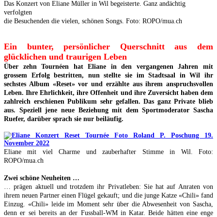
Das Konzert von Eliane Müller in Wil begeisterte. Ganz andächtig
verfolgten
die Besuchenden die vielen, schönen Songs. Foto: ROPO/mua.ch
Ein bunter, persönlicher Querschnitt aus dem
glücklichen und traurigen Leben
Über zehn Tournéen hat Eliane in den vergangenen Jahren mit
grossem Erfolg bestritten, nun stellte sie im Stadtsaal in Wil ihr
sechstes Album «Reset» vor und erzählte aus ihrem anspruchsvollen
Leben. Ihre Ehrlichkeit, ihre Offenheit und ihre Zuversicht haben dem
zahlreich erschienen Publikum sehr gefallen. Das ganz Private blieb
aus. Speziell jene neue Beziehung mit dem Sportmoderator Sascha
Ruefer, darüber sprach sie nur beiläufig.
Eliane mit viel Charme und zauberhafter Stimme in Wil. Foto:
ROPO/mua.ch
Zwei schöne Neuheiten …
… prägen aktuell und trotzdem ihr Privatleben: Sie hat auf Anraten von
ihrem neuen Partner einen Flügel gekauft; und die junge Katze «Chili» fand
Einzug. «Chili» leide im Moment sehr über die Abwesenheit von Sascha,
denn er sei bereits an der Fussball-WM in Katar. Beide hätten eine enge