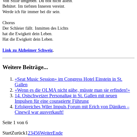
Von Stille umgeben. Du bist nicht allein.
Behütet. Im tiefsten Inneren vereint.
Werde ich für immer bei dir sein.
Chorus
Der Schleier fällt. Inmitten des Lichts
hat die Ewigkeit dein Leben.
Hat die Ewigkeit dein Leben.
Link zu Alzheimer Schweiz
.
Weitere Beiträge...
«Seat Music Session» im Congress Hotel Einstein in St.
Gallen
«Wenn es die OLMA nicht gäbe, müsste man sie erfinden!»
14. Ostschweizer Personaltag in St. Gallen mit neuen
Impulsen für eine couragierte Führung
Erfolgreiches Wiler Impuls Forum mit Erich von Däniken –
Cinewil war ausverkauft!
Seite 1 von 6
Start
Zurück
1
2
3
4
5
6
Weiter
Ende