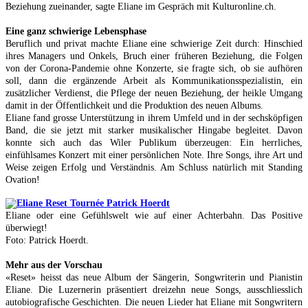
Beziehung zueinander, sagte Eliane im Gespräch mit Kulturonline.ch.
Eine ganz schwierige Lebensphase
Beruflich und privat machte Eliane eine schwierige Zeit durch: Hinschied
ihres Managers und Onkels, Bruch einer früheren Beziehung, die Folgen
von der Corona-Pandemie ohne Konzerte, sie fragte sich, ob sie aufhören
soll, dann die ergänzende Arbeit als Kommunikationsspezialistin, ein
zusätzlicher Verdienst, die Pflege der neuen Beziehung, der heikle Umgang
damit in der Öffentlichkeit und die Produktion des neuen Albums.
Eliane fand grosse Unterstützung in ihrem Umfeld und in der sechsköpfigen
Band, die sie jetzt mit starker musikalischer Hingabe begleitet. Davon
konnte sich auch das Wiler Publikum überzeugen: Ein herrliches,
einfühlsames Konzert mit einer persönlichen Note. Ihre Songs, ihre Art und
Weise zeigen Erfolg und Verständnis. Am Schluss natürlich mit Standing
Ovation!
Eliane oder eine Gefühlswelt wie auf einer Achterbahn.
Das Positive
überwiegt!
Foto: Patrick Hoerdt.
Mehr aus der Vorschau
«Reset» heisst das neue Album der Sängerin, Songwriterin und Pianistin
Eliane. Die Luzernerin präsentiert dreizehn neue Songs, ausschliesslich
autobiografische Geschichten. Die neuen Lieder hat Eliane mit Songwritern