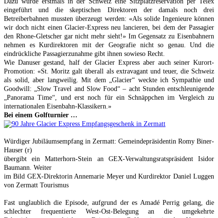
Dazu wurde erstmals in der Schweiz eine Sitzplatzreservation per Telex
eingeführt und die skeptischen Direktoren der damals noch drei
Betreiberbahnen mussten überzeugt werden: «Als solide Ingenieure können
wir doch nicht einen Glacier-Express neu lancieren, bei dem der Passagier
den Rhone-Gletscher gar nicht mehr sieht!» Im Gegensatz zu Eisenbahnern
nehmen es Kurdirektoren mit der Geografie nicht so genau. Und die
eindrückliche Passagierzunahme gibt ihnen sowieso Recht.
Wie Danuser gestand, half der Glacier Express aber auch seiner Kurort-
Promotion: «St. Moritz galt überall als extravagant und teuer, die Schweiz
als solid, aber langweilig. Mit dem „Glacier“ weckte ich Sympathie und
Goodwill: „Slow Travel and Slow Food“ – acht Stunden entschleunigende
„Panorama Time“, und erst noch für ein Schnäppchen im Vergleich zu
internationalen Eisenbahn-Klassikern.»
Bei einem Golfturnier …
Würdiger Jubiläumsempfang in Zermatt: Gemeindepräsidentin Romy Biner-
Hauser (r)
übergibt ein Matterhorn-Stein an GEX-
Verwaltungsratspräsident Isidor
Baumann. Weiter
im Bild GEX-Direktorin Annemarie Meyer und Kurdirektor Daniel Luggen
von Zermatt Tourismus
Fast unglaublich die Episode, aufgrund der es Amadé Perrig gelang, die
schlechter frequentierte West-Ost-Belegung an die umgekehrte