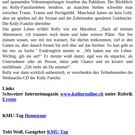
und spannenden Videoeinspielungen fesselten das Publikum. Der Rückblick
ins Kelly-Familienleben berührte, an manchen Stellen schwebte man
zwischen Trauer, Tränen und Hochgefühl. Manchmal hatten sie kein Geld,
aber sie spielten auf der Strasse und die Zuhörenden spendeten Geldstücke.
Die Kelly-Familie überlebte.
Das ganze Leben erfährt Kelly wie ein Marathon: „Nach all meinen
Abenteuern, ich trainiere noch heute und habe weitere Pläne. Nur Sie
müssen wissen, wer mit mir trainiert, Sie dürfen mitkommen, rief er den
Gästen zu, aber danach freuen Sie sich eher auf das Sterben. So hart geht es
bei mir zu Sache.“ Eindringlich meinte er: „Wir haben nur ein Leben.
Wichtig, gib nie auf!“ Er meinte wohl damit, egal was du anpackst, als
Unternehmer oder als Person, nütze jede Chance und sei kreativ und
einfühlsam: „Gib mehr als Du nimmst!“.
Kelly war dann wirklich authentisch, er verschenkte den Teilnehmenden die
Weihnachts-CD der Kelly Familie.
Links
Schweizer Internetmagazin
www.kulturonline.ch
unter Rubrik
Events
KMU-Tag
Homepage
Tobi Wolf, Gastgeber
KMU-Tag