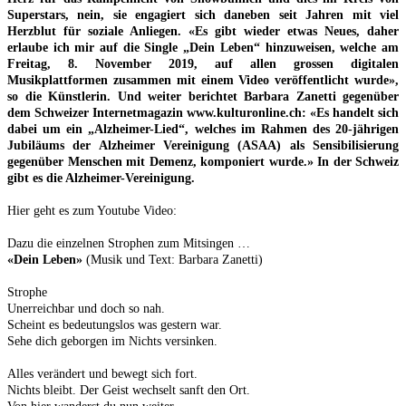
Superstars, nein, sie engagiert sich daneben seit Jahren mit viel
Herzblut für soziale Anliegen. «
Es gibt wieder etwas Neues, daher
erlaube ich mir auf die Single „Dein Leben“ hinzuweisen, welche am
Freitag, 8. November 2019, auf allen grossen digitalen
Musikplattformen zusammen mit einem Video veröffentlicht wurde»,
so die Künstlerin. Und weiter berichtet Barbara Zanetti gegenüber
dem Schweizer Internetmagazin www.kulturonline.ch: «Es handelt sich
dabei um ein „Alzheimer-Lied“, welches im Rahmen des 20-jährigen
Jubiläums der Alzheimer Vereinigung (ASAA) als Sensibilisierung
gegenüber Menschen mit Demenz, komponiert wurde.» In der Schweiz
gibt es die Alzheimer-Vereinigung.
Hier geht es zum Youtube Video:
Dazu die einzelnen Strophen zum Mitsingen …
«Dein Leben»
(Musik und Text: Barbara Zanetti)
Strophe
Unerreichbar und doch so nah.
Scheint es bedeutungslos was gestern war.
Sehe dich geborgen im Nichts versinken.
Alles verändert und bewegt sich fort.
Nichts bleibt. Der Geist wechselt sanft den Ort.