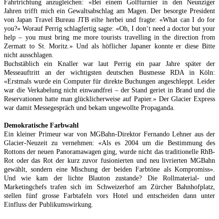
Fahrtrichtung anzugleichen: «Bei einem Golfturnier in den Neunziger
Jahren trifft mich ein Gewaltsabschlag am Magen. Der besorgte President
von Japan Travel Bureau JTB eilte herbei und fragte: «What can I do for
you?» Worauf Perrig schlagfertig sagte: «Oh, I don‘t need a doctor but your
help – you must bring me more tourists travelling in the direction from
Zermatt to St. Moritz.» Und als höflicher Japaner konnte er diese Bitte
nicht ausschlagen.
Buchstäblich ein Knaller war laut Perrig ein paar Jahre später der
Messeauftritt an der wichtigsten deutschen Busmesse RDA in Köln:
«Erstmals wurde ein Computer für direkte Buchungen angeschleppt. Leider
war die Verkabelung nicht einwandfrei – der Stand geriet in Brand und die
Reservationen hatte man glücklicherweise auf Papier.» Der Glacier Express
war damit Messegespräch und bekam ungewollte Propaganda.
Demokratische Farbwahl
Ein kleiner Primeur war von MGBahn-Direktor Fernando Lehner aus der
Glacier-Neuzeit zu vernehmen: «Als es 2004 um die Bestimmung des
Rottons der neuen Panoramawagen ging, wurde nicht das traditionelle RhB-
Rot oder das Rot der kurz zuvor fusionierten und neu livrierten MGBahn
gewählt, sondern eine Mischung der beiden Farbtöne als Kompromiss».
Und wie kam der lichte Blauton zustande? Die Rollmaterial- und
Marketingchefs trafen sich im Schweizerhof am Zürcher Bahnhofplatz,
stellen fünf grosse Farbtafeln vors Hotel und entscheiden dann unter
Einfluss der Publikumswirkung.